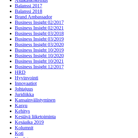
Asiakaskokemus
Balanssi 2017
Balanssi 2018
Brand Ambassador
Business Insight 02/2017
Business Insight 02/2021
Business Insight 03/2018
Business Insight 03/2019
Business Insight 03/2020
Business Insight 10/2019
Business Insight 10/2020
Business Insight 10/2021
Business Insight 12/2017
HRD
Hyvinvointi
Innovaatiot
Johtajuus
Juridiikka
Kansainvälistyminen
Kasvu
Kehitys
Kestävä liiketoiminta
Kesäaika 2019
Kolumnit
Koti