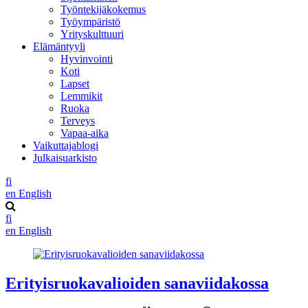
Työntekijäkokemus
Työympäristö
Yrityskulttuuri
Elämäntyyli
Hyvinvointi
Koti
Lapset
Lemmikit
Ruoka
Terveys
Vapaa-aika
Vaikuttajablogi
Julkaisuarkisto
fi
en
English
fi
en
English
Erityisruokavalioiden sanaviidakossa