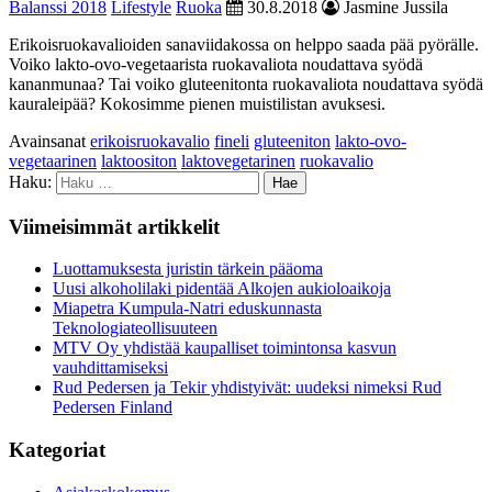
Balanssi 2018
Lifestyle
Ruoka
30.8.2018
Jasmine Jussila
Erikoisruokavalioiden sanaviidakossa on helppo saada pää pyörälle.
Voiko lakto-ovo-vegetaarista ruokavaliota noudattava syödä
kananmunaa? Tai voiko gluteenitonta ruokavaliota noudattava syödä
kauraleipää? Kokosimme pienen muistilistan avuksesi.
Avainsanat
erikoisruokavalio
fineli
gluteeniton
lakto-ovo-
vegetaarinen
laktoositon
laktovegetarinen
ruokavalio
Haku:
Viimeisimmät artikkelit
Luottamuksesta juristin tärkein pääoma
Uusi alkoholilaki pidentää Alkojen aukioloaikoja
Miapetra Kumpula-Natri eduskunnasta
Teknologiateollisuuteen
MTV Oy yhdistää kaupalliset toimintonsa kasvun
vauhdittamiseksi
Rud Pedersen ja Tekir yhdistyivät: uudeksi nimeksi Rud
Pedersen Finland
Kategoriat