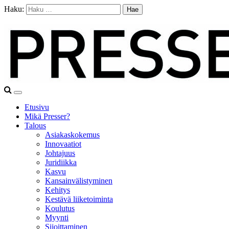
Haku:
Etusivu
Mikä Presser?
Talous
Asiakaskokemus
Innovaatiot
Johtajuus
Juridiikka
Kasvu
Kansainvälistyminen
Kehitys
Kestävä liiketoiminta
Koulutus
Myynti
Sijoittaminen