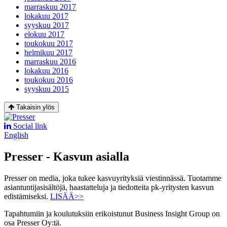
marraskuu 2017
lokakuu 2017
syyskuu 2017
elokuu 2017
toukokuu 2017
helmikuu 2017
marraskuu 2016
lokakuu 2016
toukokuu 2016
syyskuu 2015
Takaisin ylös
Social link
English
Presser - Kasvun asialla
Presser on media, joka tukee kasvuyrityksiä viestinnässä. Tuotamme
asiantuntijasisältöjä, haastatteluja ja tiedotteita pk-yritysten kasvun
edistämiseksi.
LISÄÄ>>
Tapahtumiin ja koulutuksiin erikoistunut Business Insight Group on
osa Presser Oy:tä.