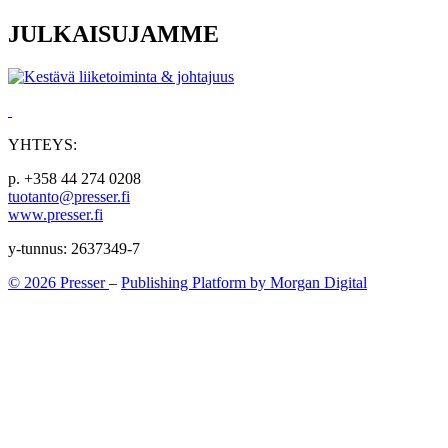
JULKAISUJAMME
YHTEYS:
p. +358 44 274 0208
tuotanto@presser.fi
www.presser.fi
y-tunnus: 2637349-7
© 2026 Presser
–
Publishing Platform by Morgan Digital