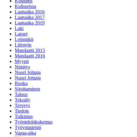
Koulutus
Kulisseissa
Laatuaika 2016
Laatuaika 2017
Laatuaika 2019
Laki
Lapset
Lemmikit
Lifestyle
Mandaatti 2015
Mandaatti 2016
Myynti
Nimitys
Nuori Johtaja
Nuori Johtaja
Ruoka
Sijoittaminen
Talous
Tekoäly
Terveys
Tiedote
Tutkimus
Työntekijäkokemus
Työympäristö
Vapaa-aika