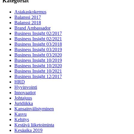
Kategoriat
Asiakaskokemus
Balanssi 2017
Balanssi 2018
Brand Ambassador
Business Insight 02/2017
Business Insight 02/2021
Business Insight 03/2018
Business Insight 03/2019
Business Insight 03/2020
Business Insight 10/2019
Business Insight 10/2020
Business Insight 10/2021
Business Insight 12/2017
HRD
Hyvinvointi
Innovaatiot
Johtajuus
Juridiikka
Kansainvälistyminen
Kasvu
Kehitys
Kestävä liiketoiminta
Kesäaika 2019