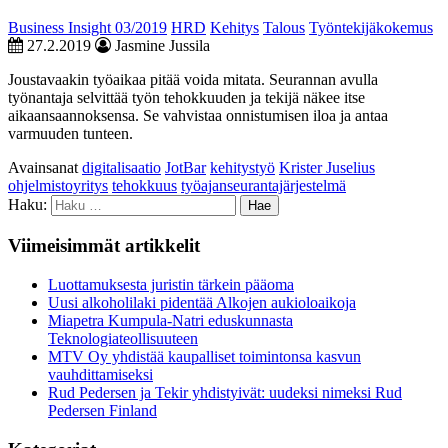
Business Insight 03/2019
HRD
Kehitys
Talous
Työntekijäkokemus
27.2.2019
Jasmine Jussila
Joustavaakin työaikaa pitää voida mitata. Seurannan avulla
työnantaja selvittää työn tehokkuuden ja tekijä näkee itse
aikaansaannoksensa. Se vahvistaa onnistumisen iloa ja antaa
varmuuden tunteen.
Avainsanat
digitalisaatio
JotBar
kehitystyö
Krister Juselius
ohjelmistoyritys
tehokkuus
työajanseurantajärjestelmä
Haku:
Viimeisimmät artikkelit
Luottamuksesta juristin tärkein pääoma
Uusi alkoholilaki pidentää Alkojen aukioloaikoja
Miapetra Kumpula-Natri eduskunnasta
Teknologiateollisuuteen
MTV Oy yhdistää kaupalliset toimintonsa kasvun
vauhdittamiseksi
Rud Pedersen ja Tekir yhdistyivät: uudeksi nimeksi Rud
Pedersen Finland