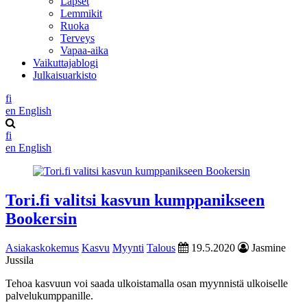
Lapset
Lemmikit
Ruoka
Terveys
Vapaa-aika
Vaikuttajablogi
Julkaisuarkisto
fi
en
English
fi
en
English
Tori.fi valitsi kasvun kumppanikseen
Bookersin
Asiakaskokemus
Kasvu
Myynti
Talous
19.5.2020
Jasmine
Jussila
Tehoa kasvuun voi saada ulkoistamalla osan myynnistä ulkoiselle
palvelukumppanille.