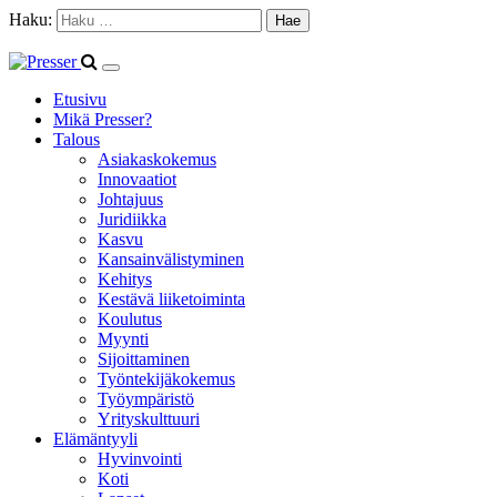
Haku:
Etusivu
Mikä Presser?
Talous
Asiakaskokemus
Innovaatiot
Johtajuus
Juridiikka
Kasvu
Kansainvälistyminen
Kehitys
Kestävä liiketoiminta
Koulutus
Myynti
Sijoittaminen
Työntekijäkokemus
Työympäristö
Yrityskulttuuri
Elämäntyyli
Hyvinvointi
Koti