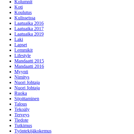
Kolumnit
Koti
Koulutus
Kulisseissa
Laatuaika 2016
Laatuaika 2017
Laatuaika 2019
Laki
Lapset
Lemmikit
Lifestyle
Mandaatti 2015
Mandaatti 2016
Myynti
Nimitys
Nuori Johtaja
Nuori Johtaja
Ruoka
Sijoittaminen
Talous
Tekoäly
Terveys
Tiedote
Tutkimus
Työntekijäkokemus