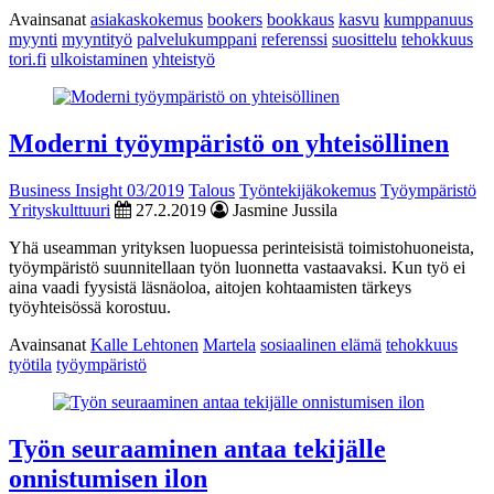
Avainsanat
asiakaskokemus
bookers
bookkaus
kasvu
kumppanuus
myynti
myyntityö
palvelukumppani
referenssi
suosittelu
tehokkuus
tori.fi
ulkoistaminen
yhteistyö
Moderni työympäristö on yhteisöllinen
Business Insight 03/2019
Talous
Työntekijäkokemus
Työympäristö
Yrityskulttuuri
27.2.2019
Jasmine Jussila
Yhä useamman yrityksen luopuessa perinteisistä toimistohuoneista,
työympäristö suunnitellaan työn luonnetta vastaavaksi. Kun työ ei
aina vaadi fyysistä läsnäoloa, aitojen kohtaamisten tärkeys
työyhteisössä korostuu.
Avainsanat
Kalle Lehtonen
Martela
sosiaalinen elämä
tehokkuus
työtila
työympäristö
Työn seuraaminen antaa tekijälle
onnistumisen ilon