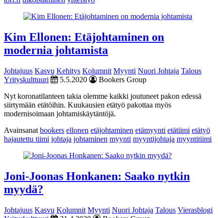
Kim Ellonen: Etäjohtaminen on
modernia johtamista
Johtajuus
Kasvu
Kehitys
Kolumnit
Myynti
Nuori Johtaja
Talous
Yrityskulttuuri
5.5.2020
Bookers Group
Nyt koronatilanteen takia olemme kaikki joutuneet pakon edessä
siirtymään etätöihin. Kuukausien etätyö pakottaa myös
modernisoimaan johtamiskäytäntöjä.
Avainsanat
bookers
ellonen
etäjohtaminen
etämyynti
etätiimi
etätyö
hajautettu tiimi
johtaja
johtaminen
myynti
myyntijohtaja
myyntitiimi
Joni-Joonas Honkanen: Saako nytkin
myydä?
Johtajuus
Kasvu
Kolumnit
Myynti
Nuori Johtaja
Talous
Vierasblogi