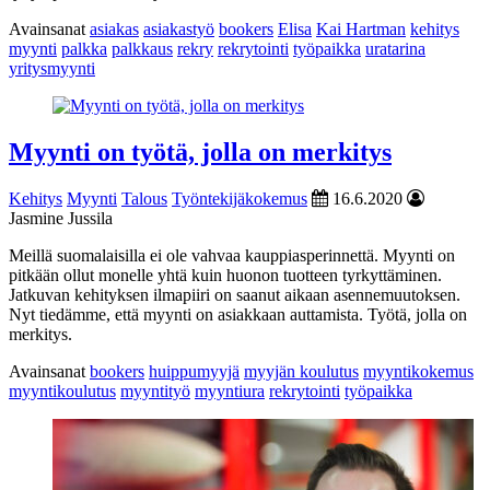
Avainsanat
asiakas
asiakastyö
bookers
Elisa
Kai Hartman
kehitys
myynti
palkka
palkkaus
rekry
rekrytointi
työpaikka
uratarina
yritysmyynti
Myynti on työtä, jolla on merkitys
Kehitys
Myynti
Talous
Työntekijäkokemus
16.6.2020
Jasmine Jussila
Meillä suomalaisilla ei ole vahvaa kauppiasperinnettä. Myynti on
pitkään ollut monelle yhtä kuin huonon tuotteen tyrkyttäminen.
Jatkuvan kehityksen ilmapiiri on saanut aikaan asennemuutoksen.
Nyt tiedämme, että myynti on asiakkaan auttamista. Työtä, jolla on
merkitys.
Avainsanat
bookers
huippumyyjä
myyjän koulutus
myyntikokemus
myyntikoulutus
myyntityö
myyntiura
rekrytointi
työpaikka