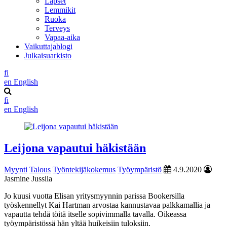
Lapset
Lemmikit
Ruoka
Terveys
Vapaa-aika
Vaikuttajablogi
Julkaisuarkisto
fi
en
English
fi
en
English
Leijona vapautui häkistään
Myynti
Talous
Työntekijäkokemus
Työympäristö
4.9.2020
Jasmine Jussila
Jo kuusi vuotta Elisan yritysmyynnin parissa Bookersilla
työskennellyt Kai Hartman arvostaa kannustavaa palkkamallia ja
vapautta tehdä töitä itselle sopivimmalla tavalla. Oikeassa
työympäristössä hän yltää huikeisiin tuloksiin.