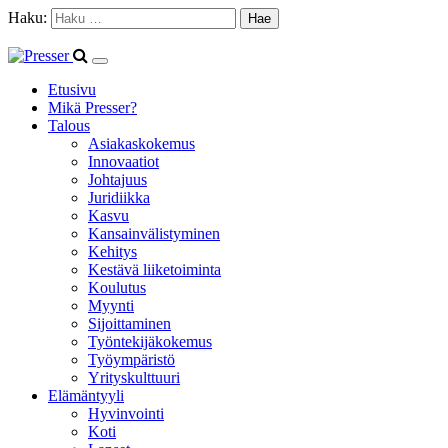
Haku:
Etusivu
Mikä Presser?
Talous
Asiakaskokemus
Innovaatiot
Johtajuus
Juridiikka
Kasvu
Kansainvälistyminen
Kehitys
Kestävä liiketoiminta
Koulutus
Myynti
Sijoittaminen
Työntekijäkokemus
Työympäristö
Yrityskulttuuri
Elämäntyyli
Hyvinvointi
Koti