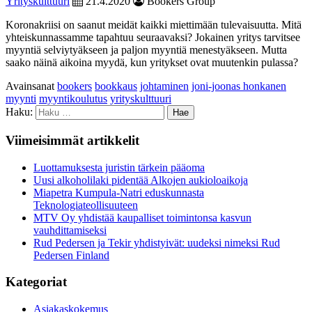
Yrityskulttuuri
21.4.2020
Bookers Group
Koronakriisi on saanut meidät kaikki miettimään tulevaisuutta. Mitä
yhteiskunnassamme tapahtuu seuraavaksi? Jokainen yritys tarvitsee
myyntiä selviytyäkseen ja paljon myyntiä menestyäkseen. Mutta
saako näinä aikoina myydä, kun yritykset ovat muutenkin pulassa?
Avainsanat
bookers
bookkaus
johtaminen
joni-joonas honkanen
myynti
myyntikoulutus
yrityskulttuuri
Haku:
Viimeisimmät artikkelit
Luottamuksesta juristin tärkein pääoma
Uusi alkoholilaki pidentää Alkojen aukioloaikoja
Miapetra Kumpula-Natri eduskunnasta
Teknologiateollisuuteen
MTV Oy yhdistää kaupalliset toimintonsa kasvun
vauhdittamiseksi
Rud Pedersen ja Tekir yhdistyivät: uudeksi nimeksi Rud
Pedersen Finland
Kategoriat
Asiakaskokemus