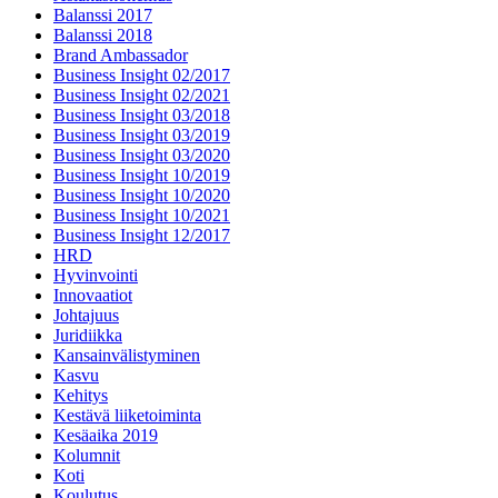
Balanssi 2017
Balanssi 2018
Brand Ambassador
Business Insight 02/2017
Business Insight 02/2021
Business Insight 03/2018
Business Insight 03/2019
Business Insight 03/2020
Business Insight 10/2019
Business Insight 10/2020
Business Insight 10/2021
Business Insight 12/2017
HRD
Hyvinvointi
Innovaatiot
Johtajuus
Juridiikka
Kansainvälistyminen
Kasvu
Kehitys
Kestävä liiketoiminta
Kesäaika 2019
Kolumnit
Koti
Koulutus