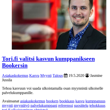
Tori.fi valitsi kasvun kumppanikseen
Bookersin
Asiakaskokemus
Kasvu
Myynti
Talous
19.5.2020
Jasmine
Jussila
Tehoa kasvuun voi saada ulkoistamalla osan myynnistä ulkoiselle
palvelukumppanille.
Avainsanat
asiakaskokemus
bookers
bookkaus
kasvu
kumppanuus
myynti
myyntityö
palvelukumppani
referenssi
suosittelu
tehokkuus
tori.fi
ulkoistaminen
yhteistyö