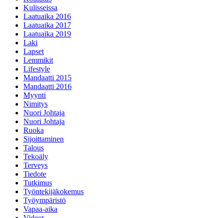
Kulisseissa
Laatuaika 2016
Laatuaika 2017
Laatuaika 2019
Laki
Lapset
Lemmikit
Lifestyle
Mandaatti 2015
Mandaatti 2016
Myynti
Nimitys
Nuori Johtaja
Nuori Johtaja
Ruoka
Sijoittaminen
Talous
Tekoäly
Terveys
Tiedote
Tutkimus
Työntekijäkokemus
Työympäristö
Vapaa-aika
Videot