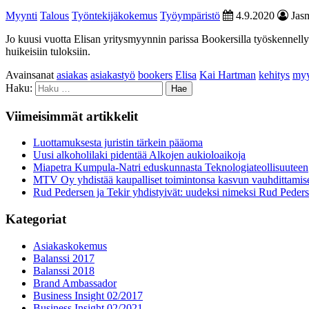
Myynti
Talous
Työntekijäkokemus
Työympäristö
4.9.2020
Jasm
Jo kuusi vuotta Elisan yritysmyynnin parissa Bookersilla työskennelly
huikeisiin tuloksiin.
Avainsanat
asiakas
asiakastyö
bookers
Elisa
Kai Hartman
kehitys
myy
Haku:
Viimeisimmät artikkelit
Luottamuksesta juristin tärkein pääoma
Uusi alkoholilaki pidentää Alkojen aukioloaikoja
Miapetra Kumpula-Natri eduskunnasta Teknologiateollisuuteen
MTV Oy yhdistää kaupalliset toimintonsa kasvun vauhdittamis
Rud Pedersen ja Tekir yhdistyivät: uudeksi nimeksi Rud Peder
Kategoriat
Asiakaskokemus
Balanssi 2017
Balanssi 2018
Brand Ambassador
Business Insight 02/2017
Business Insight 02/2021