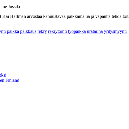
ine Jussila
t Kai Hartman arvostaa kannustavaa palkkamallia ja vapautta tehdä töitä
nti
palkka
palkkaus
rekry
rekrytointi
työpaikka
uratarina
yritysmyynti
eksi
sen Finland