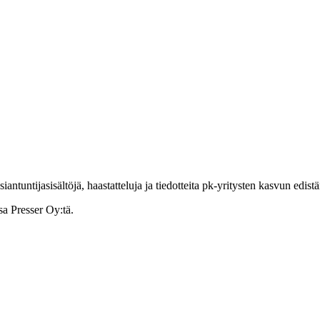
ntuntijasisältöjä, haastatteluja ja tiedotteita pk-yritysten kasvun edist
sa Presser Oy:tä.