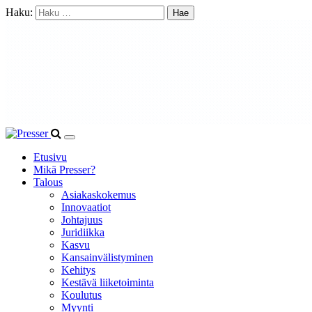
Haku:
Etusivu
Mikä Presser?
Talous
Asiakaskokemus
Innovaatiot
Johtajuus
Juridiikka
Kasvu
Kansainvälistyminen
Kehitys
Kestävä liiketoiminta
Koulutus
Myynti