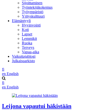
Sijoittaminen
Työntekijäkokemus
Työympäristö
Yrityskulttuuri
Elämäntyyli
Hyvinvointi
Koti
Lapset
Lemmikit
Ruoka
Terveys
Vapaa-aika
Vaikuttajablogi
Julkaisuarkisto
fi
en
English
fi
en
English
Leijona vapautui häkistään