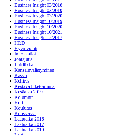
Business Insight 03/2018
Business Insight 03/2019
Business Insight 03/2020
Business Insight 10/2019
Business Insight 10/2020
Business Insight 10/2021
Business Insight 12/2017
HRD
Hyvinvointi
Innovaatiot
Johtajuus
Juridiikka
Kansainvälistyminen
Kasvu
Kehitys
Kestävä liiketoiminta
Kesäaika 2019
Kolumnit
Koti
Koulutus
Kulisseissa
Laatuaika 2016
Laatuaika 2017
Laatuaika 2019