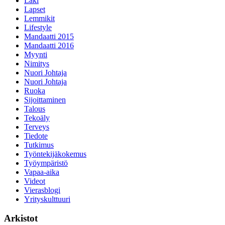
Laki
Lapset
Lemmikit
Lifestyle
Mandaatti 2015
Mandaatti 2016
Myynti
Nimitys
Nuori Johtaja
Nuori Johtaja
Ruoka
Sijoittaminen
Talous
Tekoäly
Terveys
Tiedote
Tutkimus
Työntekijäkokemus
Työympäristö
Vapaa-aika
Videot
Vierasblogi
Yrityskulttuuri
Arkistot