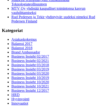
Teknologiateollisuuteen
MTV Oy yhdistää kaupalliset toimintonsa kasvun
vauhdittamiseksi
Rud Pedersen ja Tekir yhdistyivät: uudeksi nimeksi Rud
Pedersen Finland
Kategoriat
Asiakaskokemus
Balanssi 2017
Balanssi 2018
Brand Ambassador
Business Insight 02/2017
Business Insight 02/2021
Business Insight 03/2018
Business Insight 03/2019
Business Insight 03/2020
Business Insight 10/2019
Business Insight 10/2020
Business Insight 10/2021
Business Insight 12/2017
HRD
Hyvinvointi
Innovaatiot