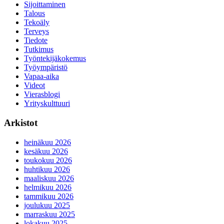
Sijoittaminen
Talous
Tekoäly
Terveys
Tiedote
Tutkimus
Työntekijäkokemus
Työympäristö
Vapaa-aika
Videot
Vierasblogi
Yrityskulttuuri
Arkistot
heinäkuu 2026
kesäkuu 2026
toukokuu 2026
huhtikuu 2026
maaliskuu 2026
helmikuu 2026
tammikuu 2026
joulukuu 2025
marraskuu 2025
lokakuu 2025