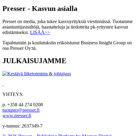
Presser - Kasvun asialla
Presser on media, joka tukee kasvuyrityksiä viestinnässä. Tuotamme
asiantuntijasisältöjä, haastatteluja ja tiedotteita pk-yritysten kasvun
edistämiseksi.
LISÄÄ>>
Tapahtumiin ja koulutuksiin erikoistunut Business Insight Group on
osa Presser Oy:tä.
JULKAISUJAMME
YHTEYS:
p. +358 44 274 0208
tuotanto@presser.fi
www.presser.fi
y-tunnus: 2637349-7