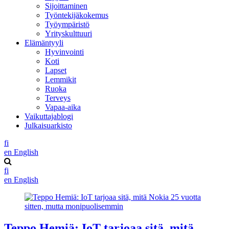
Sijoittaminen
Työntekijäkokemus
Työympäristö
Yrityskulttuuri
Elämäntyyli
Hyvinvointi
Koti
Lapset
Lemmikit
Ruoka
Terveys
Vapaa-aika
Vaikuttajablogi
Julkaisuarkisto
fi
en
English
fi
en
English
Teppo Hemiä: IoT tarjoaa sitä, mitä