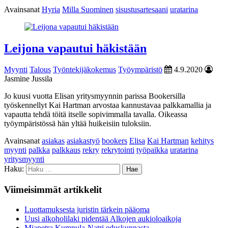
Avainsanat
Hyria
Milla Suominen
sisustusartesaani
uratarina
Leijona vapautui häkistään
Myynti
Talous
Työntekijäkokemus
Työympäristö
4.9.2020
Jasmine Jussila
Jo kuusi vuotta Elisan yritysmyynnin parissa Bookersilla
työskennellyt Kai Hartman arvostaa kannustavaa palkkamallia ja
vapautta tehdä töitä itselle sopivimmalla tavalla. Oikeassa
työympäristössä hän yltää huikeisiin tuloksiin.
Avainsanat
asiakas
asiakastyö
bookers
Elisa
Kai Hartman
kehitys
myynti
palkka
palkkaus
rekry
rekrytointi
työpaikka
uratarina
yritysmyynti
Haku:
Viimeisimmät artikkelit
Luottamuksesta juristin tärkein pääoma
Uusi alkoholilaki pidentää Alkojen aukioloaikoja
Miapetra Kumpula-Natri eduskunnasta