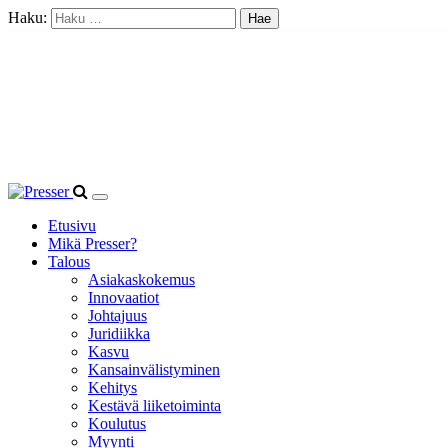
Haku:
Etusivu
Mikä Presser?
Talous
Asiakaskokemus
Innovaatiot
Johtajuus
Juridiikka
Kasvu
Kansainvälistyminen
Kehitys
Kestävä liiketoiminta
Koulutus
Myynti