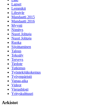
Lapset
Lemmikit
Lifestyle
Mandaatti 2015
Mandaatti 2016
Myynti
Nimitys
Nuori Johtaja
Nuori Johtaja
Ruoka
Sijoittaminen
Talous
Tekoäly
Terveys
Tiedote
Tutkimus
Työntekijäkokemus
Työympäristö
Vapaa-aika
Videot
Vierasblogi
Yrityskulttuuri
Arkistot