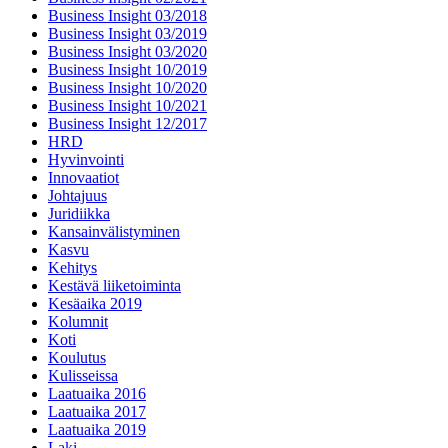
Business Insight 03/2018
Business Insight 03/2019
Business Insight 03/2020
Business Insight 10/2019
Business Insight 10/2020
Business Insight 10/2021
Business Insight 12/2017
HRD
Hyvinvointi
Innovaatiot
Johtajuus
Juridiikka
Kansainvälistyminen
Kasvu
Kehitys
Kestävä liiketoiminta
Kesäaika 2019
Kolumnit
Koti
Koulutus
Kulisseissa
Laatuaika 2016
Laatuaika 2017
Laatuaika 2019
Laki