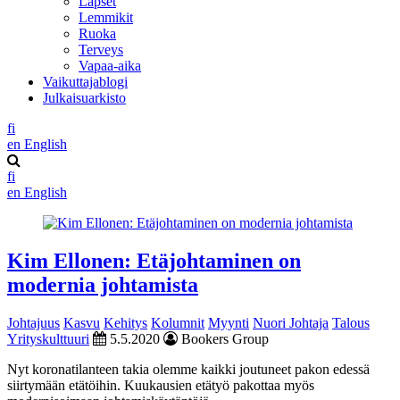
Lapset
Lemmikit
Ruoka
Terveys
Vapaa-aika
Vaikuttajablogi
Julkaisuarkisto
fi
en
English
fi
en
English
Kim Ellonen: Etäjohtaminen on
modernia johtamista
Johtajuus
Kasvu
Kehitys
Kolumnit
Myynti
Nuori Johtaja
Talous
Yrityskulttuuri
5.5.2020
Bookers Group
Nyt koronatilanteen takia olemme kaikki joutuneet pakon edessä
siirtymään etätöihin. Kuukausien etätyö pakottaa myös