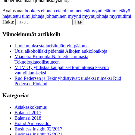
modernisoimaan johtamiskäytäntöjä.
Avainsanat
bookers
ellonen
etäjohtaminen
etämyynti
etätiimi
etätyö
hajautettu tiimi
johtaja
johtaminen
myynti
myyntijohtaja
myyntitiimi
Haku:
Viimeisimmät artikkelit
Luottamuksesta juristin tärkein pääoma
Uusi alkoholilaki pidentää Alkojen aukioloaikoja
Miapetra Kumpula-Natri eduskunnasta
Teknologiateollisuuteen
MTV Oy yhdistää kaupalliset toimintonsa kasvun
vauhdittamiseksi
Rud Pedersen ja Tekir yhdistyivät: uudeksi nimeksi Rud
Pedersen Finland
Kategoriat
Asiakaskokemus
Balanssi 2017
Balanssi 2018
Brand Ambassador
Business Insight 02/2017
Business Insight 02/2021