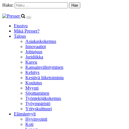
Haku:
Etusivu
Mikä Presser?
Talous
Asiakaskokemus
Innovaatiot
Johtajuus
Juridiikka
Kasvu
Kansainvälistyminen
Kehitys
Kestävä liiketoiminta
Koulutus
Myynti
Sijoittaminen
Työntekijäkokemus
Työympäristö
Yrityskulttuuri
Elämäntyyli
Hyvinvointi
Koti