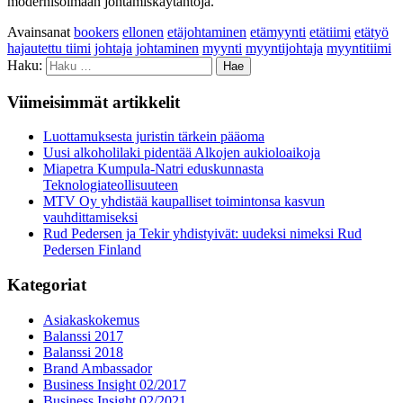
modernisoimaan johtamiskäytäntöjä.
Avainsanat
bookers
ellonen
etäjohtaminen
etämyynti
etätiimi
etätyö
hajautettu tiimi
johtaja
johtaminen
myynti
myyntijohtaja
myyntitiimi
Haku:
Viimeisimmät artikkelit
Luottamuksesta juristin tärkein pääoma
Uusi alkoholilaki pidentää Alkojen aukioloaikoja
Miapetra Kumpula-Natri eduskunnasta
Teknologiateollisuuteen
MTV Oy yhdistää kaupalliset toimintonsa kasvun
vauhdittamiseksi
Rud Pedersen ja Tekir yhdistyivät: uudeksi nimeksi Rud
Pedersen Finland
Kategoriat
Asiakaskokemus
Balanssi 2017
Balanssi 2018
Brand Ambassador
Business Insight 02/2017
Business Insight 02/2021