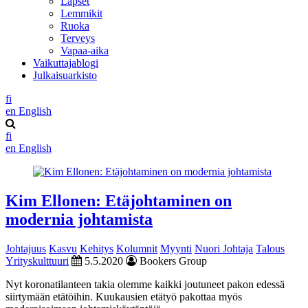
Lapset
Lemmikit
Ruoka
Terveys
Vapaa-aika
Vaikuttajablogi
Julkaisuarkisto
fi
en
English
fi
en
English
Kim Ellonen: Etäjohtaminen on
modernia johtamista
Johtajuus
Kasvu
Kehitys
Kolumnit
Myynti
Nuori Johtaja
Talous
Yrityskulttuuri
5.5.2020
Bookers Group
Nyt koronatilanteen takia olemme kaikki joutuneet pakon edessä
siirtymään etätöihin. Kuukausien etätyö pakottaa myös