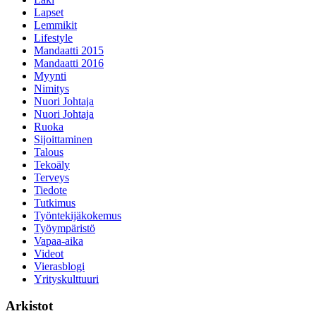
Lapset
Lemmikit
Lifestyle
Mandaatti 2015
Mandaatti 2016
Myynti
Nimitys
Nuori Johtaja
Nuori Johtaja
Ruoka
Sijoittaminen
Talous
Tekoäly
Terveys
Tiedote
Tutkimus
Työntekijäkokemus
Työympäristö
Vapaa-aika
Videot
Vierasblogi
Yrityskulttuuri
Arkistot