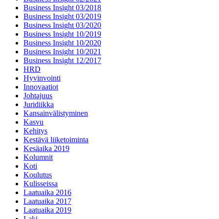
Business Insight 03/2018
Business Insight 03/2019
Business Insight 03/2020
Business Insight 10/2019
Business Insight 10/2020
Business Insight 10/2021
Business Insight 12/2017
HRD
Hyvinvointi
Innovaatiot
Johtajuus
Juridiikka
Kansainvälistyminen
Kasvu
Kehitys
Kestävä liiketoiminta
Kesäaika 2019
Kolumnit
Koti
Koulutus
Kulisseissa
Laatuaika 2016
Laatuaika 2017
Laatuaika 2019
Laki