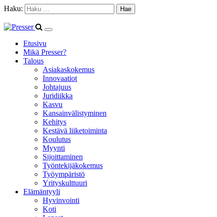
Haku:
Etusivu
Mikä Presser?
Talous
Asiakaskokemus
Innovaatiot
Johtajuus
Juridiikka
Kasvu
Kansainvälistyminen
Kehitys
Kestävä liiketoiminta
Koulutus
Myynti
Sijoittaminen
Työntekijäkokemus
Työympäristö
Yrityskulttuuri
Elämäntyyli
Hyvinvointi
Koti