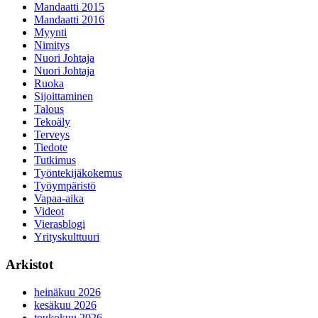
Mandaatti 2015
Mandaatti 2016
Myynti
Nimitys
Nuori Johtaja
Nuori Johtaja
Ruoka
Sijoittaminen
Talous
Tekoäly
Terveys
Tiedote
Tutkimus
Työntekijäkokemus
Työympäristö
Vapaa-aika
Videot
Vierasblogi
Yrityskulttuuri
Arkistot
heinäkuu 2026
kesäkuu 2026
toukokuu 2026