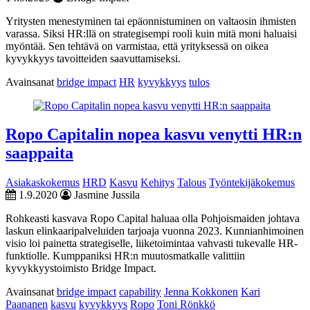
Yritysten menestyminen tai epäonnistuminen on valtaosin ihmisten
varassa. Siksi HR:llä on strategisempi rooli kuin mitä moni haluaisi
myöntää. Sen tehtävä on varmistaa, että yrityksessä on oikea
kyvykkyys tavoitteiden saavuttamiseksi.
Avainsanat
bridge impact
HR
kyvykkyys
tulos
Ropo Capitalin nopea kasvu venytti HR:n
saappaita
Asiakaskokemus
HRD
Kasvu
Kehitys
Talous
Työntekijäkokemus
1.9.2020
Jasmine Jussila
Rohkeasti kasvava Ropo Capital haluaa olla Pohjoismaiden johtava
laskun elinkaaripalveluiden tarjoaja vuonna 2023. Kunnianhimoinen
visio loi painetta strategiselle, liiketoimintaa vahvasti tukevalle HR-
funktiolle. Kumppaniksi HR:n muutosmatkalle valittiin
kyvykkyystoimisto Bridge Impact.
Avainsanat
bridge impact
capability
Jenna Kokkonen
Kari
Paananen
kasvu
kyvykkyys
Ropo
Toni Rönkkö