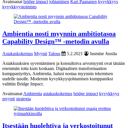
Avainsanat
bridge impact
johtaminen
Kari Paananen
kyvykkyys
kyvykkyystoimisto
Ambientia nosti myynnin ambitiotasoa
Capability Design™ -metodin avulla
Asiakaskokemus
Myynti
Talous
5.2.2021
Jasmine Jussila
Asiakkuuksien syventäminen ja konsultoiva arvomyynti ovat tänään
enemmän totta kuin koskaan. Digitaalisen transformaation
kumppaniyritys, Ambientia, halusi nostaa myynnin tekemisen
uudelle tasolle. Modernin kyvykkyysjohtamisen kumppaniksi
valittiin Bridge Impact.
Avainsanat
Ambientia
asiakaskokemus
bridge impact
kyvykkyys
myynti
strategia
Itsestään huolehtiva ja verkostoitunut