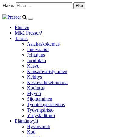
Haku:
Etusivu
Mikä Presser?
Talous
Asiakaskokemus
Innovaatiot
Johtajuus
Juridiikka
Kasvu
Kansainvälistyminen
Kehitys
Kestävä liiketoiminta
Koulutus
Myynti
Sijoittaminen
Työntekijäkokemus
Työympäristö
Yrityskulttuuri
Elämäntyyli
Hyvinvointi
Koti