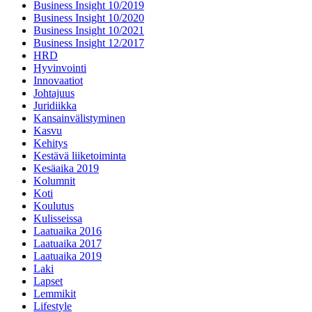
Business Insight 10/2019
Business Insight 10/2020
Business Insight 10/2021
Business Insight 12/2017
HRD
Hyvinvointi
Innovaatiot
Johtajuus
Juridiikka
Kansainvälistyminen
Kasvu
Kehitys
Kestävä liiketoiminta
Kesäaika 2019
Kolumnit
Koti
Koulutus
Kulisseissa
Laatuaika 2016
Laatuaika 2017
Laatuaika 2019
Laki
Lapset
Lemmikit
Lifestyle