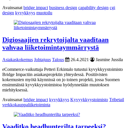
Avainsanat
bridge impact
business design
capability design
cgi
design
kyvykkyys
muotoilu
Digiosaajien rekrytoijalta vaaditaan
vahvaa liiketoimintaymmärrystä
Asiakaskokemus
Johtajuus
Talous
26.4.2021
Jasmine Jussila
eCommerce-vaikuttaja Petteri Erkintalo tutustui kyvykkyystoimisto
Bridge Impactiin asiakasprojektin yhteydessä. Positiivisten
kokemusten myötä käynnissä on jo toinen projekti, jossa Suomen
ensimmäistä kyvykkyystoimistoa hyödynnetään muutoksen
miehityksessä.
Avainsanat
bridge impact
kyvykkyys
Kyvyykkyystoimisto
Tribetail
verkkokauppaliiketoiminta
Vaaditko headhunterilta tarpeeksi?