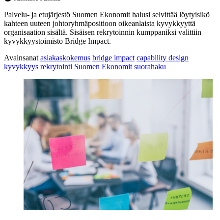
Palvelu- ja etujärjestö Suomen Ekonomit halusi selvittää löytyisikö
kahteen uuteen johtoryhmäpositioon oikeanlaista kyvykkyyttä
organisaation sisältä. Sisäisen rekrytoinnin kumppaniksi valittiin
kyvykkyystoimisto Bridge Impact.
Avainsanat
asiakaskokemus
bridge impact
capability design
kyvykkyys
rekrytointi
Suomen Ekonomit
suorahaku