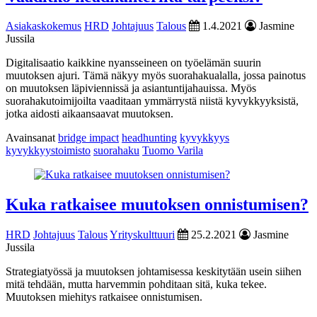
Asiakaskokemus
HRD
Johtajuus
Talous
1.4.2021
Jasmine
Jussila
Digitalisaatio kaikkine nyansseineen on työelämän suurin
muutoksen ajuri. Tämä näkyy myös suorahakualalla, jossa painotus
on muutoksen läpiviennissä ja asiantuntijahauissa. Myös
suorahakutoimijoilta vaaditaan ymmärrystä niistä kyvykkyyksistä,
jotka aidosti aikaansaavat muutoksen.
Avainsanat
bridge impact
headhunting
kyvykkyys
kyvykkyystoimisto
suorahaku
Tuomo Varila
Kuka ratkaisee muutoksen onnistumisen?
HRD
Johtajuus
Talous
Yrityskulttuuri
25.2.2021
Jasmine
Jussila
Strategiatyössä ja muutoksen johtamisessa keskitytään usein siihen
mitä tehdään, mutta harvemmin pohditaan sitä, kuka tekee.
Muutoksen miehitys ratkaisee onnistumisen.