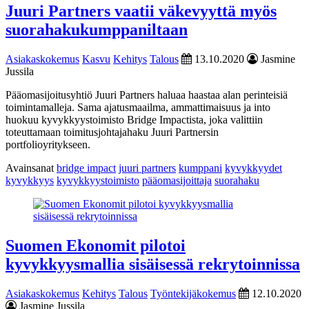
Juuri Partners vaatii väkevyyttä myös
suorahakukumppaniltaan
Asiakaskokemus
Kasvu
Kehitys
Talous
13.10.2020
Jasmine
Jussila
Pääomasijoitusyhtiö Juuri Partners haluaa haastaa alan perinteisiä
toimintamalleja. Sama ajatusmaailma, ammattimaisuus ja into
huokuu kyvykkyystoimisto Bridge Impactista, joka valittiin
toteuttamaan toimitusjohtajahaku Juuri Partnersin
portfolioyritykseen.
Avainsanat
bridge impact
juuri partners
kumppani
kyvykkyydet
kyvykkyys
kyvykkyystoimisto
pääomasijoittaja
suorahaku
Suomen Ekonomit pilotoi
kyvykkyysmallia sisäisessä rekrytoinnissa
Asiakaskokemus
Kehitys
Talous
Työntekijäkokemus
12.10.2020
Jasmine Jussila