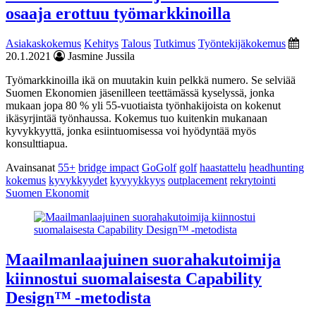
osaaja erottuu työmarkkinoilla
Asiakaskokemus
Kehitys
Talous
Tutkimus
Työntekijäkokemus
20.1.2021
Jasmine Jussila
Työmarkkinoilla ikä on muutakin kuin pelkkä numero. Se selviää
Suomen Ekonomien jäsenilleen teettämässä kyselyssä, jonka
mukaan jopa 80 % yli 55-vuotiaista työnhakijoista on kokenut
ikäsyrjintää työnhaussa. Kokemus tuo kuitenkin mukanaan
kyvykkyyttä, jonka esiintuomisessa voi hyödyntää myös
konsulttiapua.
Avainsanat
55+
bridge impact
GoGolf
golf
haastattelu
headhunting
kokemus
kyvykkyydet
kyvyykkyys
outplacement
rekrytointi
Suomen Ekonomit
Maailmanlaajuinen suorahakutoimija
kiinnostui suomalaisesta Capability
Design™ -metodista