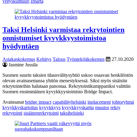
yrityskulttuuri
zmarta
Taksi Helsinki varmistaa rekrytointien
onnistumiset kyvykkyystoimistoa
hyödyntäen
Asiakaskokemus
Kehitys
Talous
Työntekijäkokemus
27.10.2020
Jasmine Jussila
Suomen suurin taksien tilausvälitysyhtiö uskoo osaavan henkilöstön
olevan avainasemassa yhtiön menestyksessä. Siksi myös sisäisiin
rekrytointeihin halutaan panostaa. Rekrytointikumppaniksi valittiin
Suomen ensimmäinen kyvykkyystoimisto Bridge Impact.
Avainsanat
bridge impact
capabilityhelsinki
inplacement
johtoryhmä
kyvykkyskartoitus
kyvykkyys
kyvykkyyskartta
muutos
rekry
rekrytointi
sisäinenrekrytointi
taksihelsinki