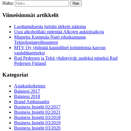
Haku:
Viimeisimmät artikkelit
Luottamuksesta juristin tärkein pääoma
Uusi alkoholilaki pidentää Alkojen aukioloaikoja
Miapetra Kumpula-Natri eduskunnasta
Teknologiateollisuuteen
MTV Oy yhdistää kaupalliset toimintonsa kasvun
vauhdittamiseksi
Rud Pedersen ja Tekir yhdistyivät: uudeksi nimeksi Rud
Pedersen Finland
Kategoriat
Asiakaskokemus
Balanssi 2017
Balanssi 2018
Brand Ambassador
Business Insight 02/2017
Business Insight 02/2021
Business Insight 03/2018
Business Insight 03/2019
Business Insight 03/2020