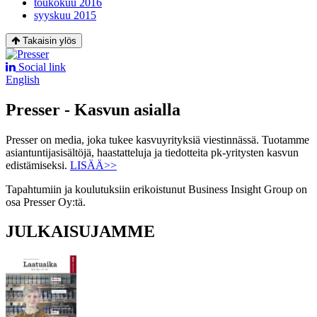
toukokuu 2016
syyskuu 2015
Takaisin ylös
Social link
English
Presser - Kasvun asialla
Presser on media, joka tukee kasvuyrityksiä viestinnässä. Tuotamme
asiantuntijasisältöjä, haastatteluja ja tiedotteita pk-yritysten kasvun
edistämiseksi.
LISÄÄ>>
Tapahtumiin ja koulutuksiin erikoistunut Business Insight Group on
osa Presser Oy:tä.
JULKAISUJAMME