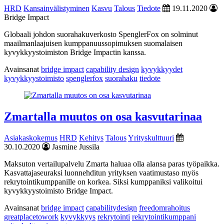
HRD
Kansainvälistyminen
Kasvu
Talous
Tiedote
19.11.2020
Bridge Impact
Globaali johdon suorahakuverkosto SpenglerFox on solminut
maailmanlaajuisen kumppanuussopimuksen suomalaisen
kyvykkyystoimiston Bridge Impactin kanssa.
Avainsanat
bridge impact
capability design
kyvykkyydet
kyvykkyystoimisto
spenglerfox
suorahaku
tiedote
Zmartalla muutos on osa kasvutarinaa
Asiakaskokemus
HRD
Kehitys
Talous
Yrityskulttuuri
30.10.2020
Jasmine Jussila
Maksuton vertailupalvelu Zmarta haluaa olla alansa paras työpaikka.
Kasvattajaseuraksi luonnehditun yrityksen vaatimustaso myös
rekrytointikumppanille on korkea. Siksi kumppaniksi valikoitui
kyvykkyystoimisto Bridge Impact.
Avainsanat
bridge impact
capabilitydesign
freedomrahoitus
greatplacetowork
kyvykkyys
rekrytointi
rekrytointikumppani