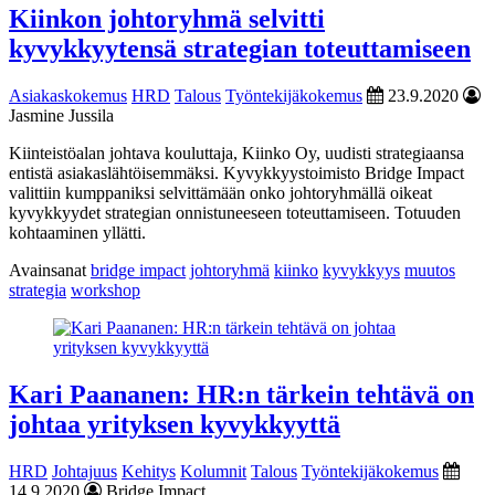
Kiinkon johtoryhmä selvitti
kyvykkyytensä strategian toteuttamiseen
Asiakaskokemus
HRD
Talous
Työntekijäkokemus
23.9.2020
Jasmine Jussila
Kiinteistöalan johtava kouluttaja, Kiinko Oy, uudisti strategiaansa
entistä asiakaslähtöisemmäksi. Kyvykkyystoimisto Bridge Impact
valittiin kumppaniksi selvittämään onko johtoryhmällä oikeat
kyvykkyydet strategian onnistuneeseen toteuttamiseen. Totuuden
kohtaaminen yllätti.
Avainsanat
bridge impact
johtoryhmä
kiinko
kyvykkyys
muutos
strategia
workshop
Kari Paananen: HR:n tärkein tehtävä on
johtaa yrityksen kyvykkyyttä
HRD
Johtajuus
Kehitys
Kolumnit
Talous
Työntekijäkokemus
14.9.2020
Bridge Impact