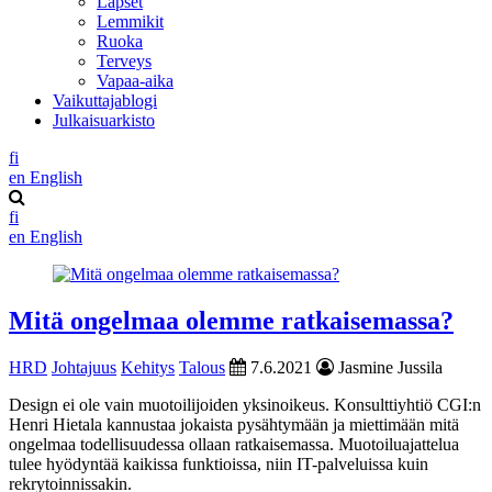
Lapset
Lemmikit
Ruoka
Terveys
Vapaa-aika
Vaikuttajablogi
Julkaisuarkisto
fi
en
English
fi
en
English
Mitä ongelmaa olemme ratkaisemassa?
HRD
Johtajuus
Kehitys
Talous
7.6.2021
Jasmine Jussila
Design ei ole vain muotoilijoiden yksinoikeus. Konsulttiyhtiö CGI:n
Henri Hietala kannustaa jokaista pysähtymään ja miettimään mitä
ongelmaa todellisuudessa ollaan ratkaisemassa. Muotoiluajattelua
tulee hyödyntää kaikissa funktioissa, niin IT-palveluissa kuin
rekrytoinnissakin.