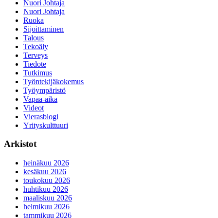
Nuori Johtaja
Nuori Johtaja
Ruoka
Sijoittaminen
Talous
Tekoäly
Terveys
Tiedote
Tutkimus
Työntekijäkokemus
Työympäristö
Vapaa-aika
Videot
Vierasblogi
Yrityskulttuuri
Arkistot
heinäkuu 2026
kesäkuu 2026
toukokuu 2026
huhtikuu 2026
maaliskuu 2026
helmikuu 2026
tammikuu 2026