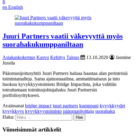
fi
en
English
Juuri Partners vaatii väkevyyttä myös
suorahakukumppaniltaan
Asiakaskokemus
Kasvu
Kehitys
Talous
13.10.2020
Jasmine
Jussila
Pääomasijoitusyhtiö Juuri Partners haluaa haastaa alan perinteisiä
toimintamalleja. Sama ajatusmaailma, ammattimaisuus ja into
huokuu kyvykkyystoimisto Bridge Impactista, joka valittiin
toteuttamaan toimitusjohtajahaku Juuri Partnersin
portfolioyritykseen.
Avainsanat
bridge impact
juuri partners
kumppani
kyvykkyydet
kyvykkyys
kyvykkyystoimisto
pääomasijoittaja
suorahaku
Haku:
Viimeisimmät artikkelit