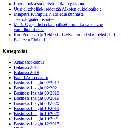
Luottamuksesta juristin tärkein pääoma
Uusi alkoholilaki pidentää Alkojen aukioloaikoja
Miapetra Kumpula-Natri eduskunnasta
Teknologiateollisuuteen
MTV Oy yhdistää kaupalliset toimintonsa kasvun
vauhdittamiseksi
Rud Pedersen ja Tekir yhdistyivät: uudeksi nimeksi Rud
Pedersen Finland
Kategoriat
Asiakaskokemus
Balanssi 2017
Balanssi 2018
Brand Ambassador
Business Insight 02/2017
Business Insight 02/2021
Business Insight 03/2018
Business Insight 03/2019
Business Insight 03/2020
Business Insight 10/2019
Business Insight 10/2020
Business Insight 10/2021
Business Insight 12/2017