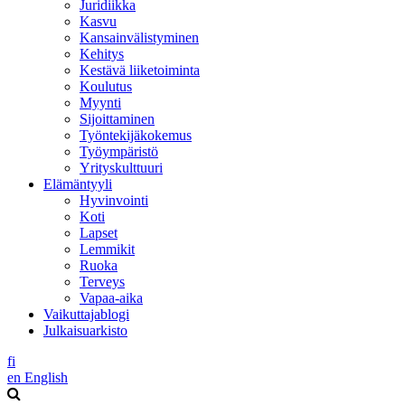
Juridiikka
Kasvu
Kansainvälistyminen
Kehitys
Kestävä liiketoiminta
Koulutus
Myynti
Sijoittaminen
Työntekijäkokemus
Työympäristö
Yrityskulttuuri
Elämäntyyli
Hyvinvointi
Koti
Lapset
Lemmikit
Ruoka
Terveys
Vapaa-aika
Vaikuttajablogi
Julkaisuarkisto
fi
en
English