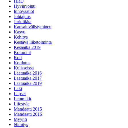
HRD
Hyvinvointi
Innovaatiot
Johtajuus
Juridiikka
Kansainvälistyminen
Kasvu
Kehitys
Kestävä liiketoiminta
Kesäaika 2019
Kolumnit
Koti
Koulutus
Kulisseissa
Laatuaika 2016
Laatuaika 2017
Laatuaika 2019
Laki
Lapset
Lemmikit
Lifestyle
Mandaatti 2015
Mandaatti 2016
Myynti
Nimitys