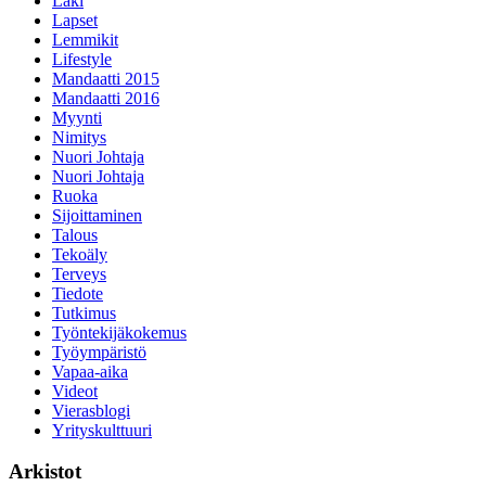
Laki
Lapset
Lemmikit
Lifestyle
Mandaatti 2015
Mandaatti 2016
Myynti
Nimitys
Nuori Johtaja
Nuori Johtaja
Ruoka
Sijoittaminen
Talous
Tekoäly
Terveys
Tiedote
Tutkimus
Työntekijäkokemus
Työympäristö
Vapaa-aika
Videot
Vierasblogi
Yrityskulttuuri
Arkistot