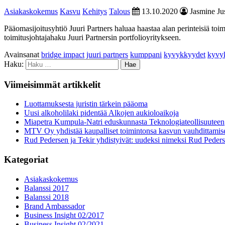
Asiakaskokemus
Kasvu
Kehitys
Talous
13.10.2020
Jasmine Jus
Pääomasijoitusyhtiö Juuri Partners haluaa haastaa alan perinteisiä to
toimitusjohtajahaku Juuri Partnersin portfolioyritykseen.
Avainsanat
bridge impact
juuri partners
kumppani
kyvykkyydet
kyvy
Haku:
Viimeisimmät artikkelit
Luottamuksesta juristin tärkein pääoma
Uusi alkoholilaki pidentää Alkojen aukioloaikoja
Miapetra Kumpula-Natri eduskunnasta Teknologiateollisuuteen
MTV Oy yhdistää kaupalliset toimintonsa kasvun vauhdittamis
Rud Pedersen ja Tekir yhdistyivät: uudeksi nimeksi Rud Peder
Kategoriat
Asiakaskokemus
Balanssi 2017
Balanssi 2018
Brand Ambassador
Business Insight 02/2017
Business Insight 02/2021