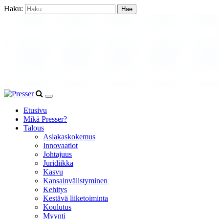
Haku:
Etusivu
Mikä Presser?
Talous
Asiakaskokemus
Innovaatiot
Johtajuus
Juridiikka
Kasvu
Kansainvälistyminen
Kehitys
Kestävä liiketoiminta
Koulutus
Myynti