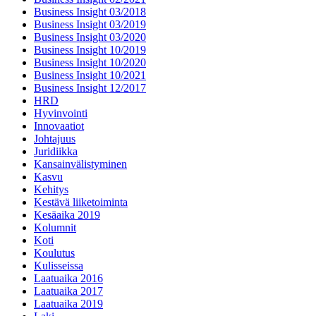
Business Insight 03/2018
Business Insight 03/2019
Business Insight 03/2020
Business Insight 10/2019
Business Insight 10/2020
Business Insight 10/2021
Business Insight 12/2017
HRD
Hyvinvointi
Innovaatiot
Johtajuus
Juridiikka
Kansainvälistyminen
Kasvu
Kehitys
Kestävä liiketoiminta
Kesäaika 2019
Kolumnit
Koti
Koulutus
Kulisseissa
Laatuaika 2016
Laatuaika 2017
Laatuaika 2019