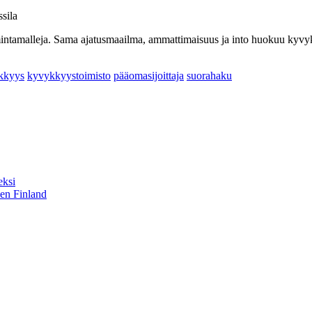
sila
imintamalleja. Sama ajatusmaailma, ammattimaisuus ja into huokuu kyvyk
kkyys
kyvykkyystoimisto
pääomasijoittaja
suorahaku
eksi
sen Finland