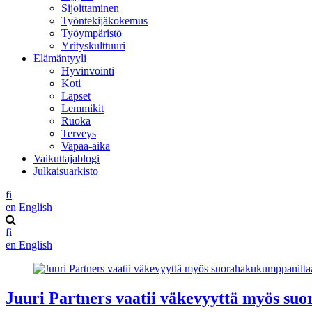
Sijoittaminen
Työntekijäkokemus
Työympäristö
Yrityskulttuuri
Elämäntyyli
Hyvinvointi
Koti
Lapset
Lemmikit
Ruoka
Terveys
Vapaa-aika
Vaikuttajablogi
Julkaisuarkisto
fi
en
English
fi
en
English
Juuri Partners vaatii väkevyyttä myös s