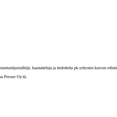
ntuntijasisältöjä, haastatteluja ja tiedotteita pk-yritysten kasvun edist
sa Presser Oy:tä.