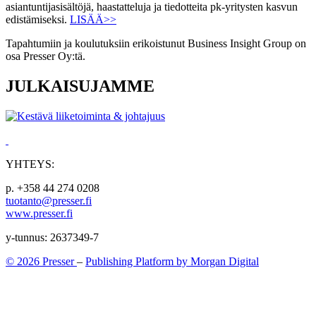
asiantuntijasisältöjä, haastatteluja ja tiedotteita pk-yritysten kasvun
edistämiseksi.
LISÄÄ>>
Tapahtumiin ja koulutuksiin erikoistunut Business Insight Group on
osa Presser Oy:tä.
JULKAISUJAMME
YHTEYS:
p. +358 44 274 0208
tuotanto@presser.fi
www.presser.fi
y-tunnus: 2637349-7
© 2026 Presser
–
Publishing Platform by Morgan Digital