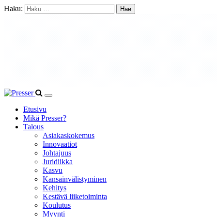
Haku:
Etusivu
Mikä Presser?
Talous
Asiakaskokemus
Innovaatiot
Johtajuus
Juridiikka
Kasvu
Kansainvälistyminen
Kehitys
Kestävä liiketoiminta
Koulutus
Myynti