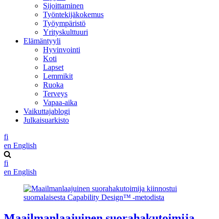
Sijoittaminen
Työntekijäkokemus
Työympäristö
Yrityskulttuuri
Elämäntyyli
Hyvinvointi
Koti
Lapset
Lemmikit
Ruoka
Terveys
Vapaa-aika
Vaikuttajablogi
Julkaisuarkisto
fi
en
English
fi
en
English
Maailmanlaajuinen suorahakutoimija