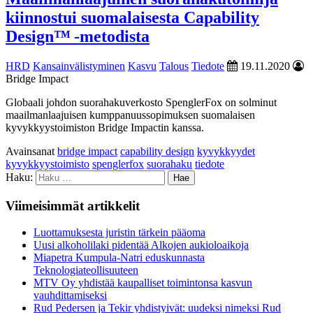
kiinnostui suomalaisesta Capability
Design™ -metodista
HRD
Kansainvälistyminen
Kasvu
Talous
Tiedote
19.11.2020
Bridge Impact
Globaali johdon suorahakuverkosto SpenglerFox on solminut
maailmanlaajuisen kumppanuussopimuksen suomalaisen
kyvykkyystoimiston Bridge Impactin kanssa.
Avainsanat
bridge impact
capability design
kyvykkyydet
kyvykkyystoimisto
spenglerfox
suorahaku
tiedote
Haku:
Viimeisimmät artikkelit
Luottamuksesta juristin tärkein pääoma
Uusi alkoholilaki pidentää Alkojen aukioloaikoja
Miapetra Kumpula-Natri eduskunnasta
Teknologiateollisuuteen
MTV Oy yhdistää kaupalliset toimintonsa kasvun
vauhdittamiseksi
Rud Pedersen ja Tekir yhdistyivät: uudeksi nimeksi Rud