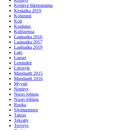
Kehitys
Kestävä liiketoiminta
Kesäaika 2019
Kolumnit
Koti
Koulutus
Kulisseissa
Laatuaika 2016
Laatuaika 2017
Laatuaika 2019
Laki
Lapset
Lemmikit
Lifestyle
Mandaatti 2015
Mandaatti 2016
Myynti
Nimitys
Nuori Johtaja
Nuori Johtaja
Ruoka
Sijoittaminen
Talous
Tekoäly
Terveys