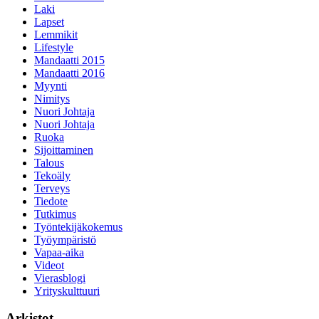
Laki
Lapset
Lemmikit
Lifestyle
Mandaatti 2015
Mandaatti 2016
Myynti
Nimitys
Nuori Johtaja
Nuori Johtaja
Ruoka
Sijoittaminen
Talous
Tekoäly
Terveys
Tiedote
Tutkimus
Työntekijäkokemus
Työympäristö
Vapaa-aika
Videot
Vierasblogi
Yrityskulttuuri
Arkistot