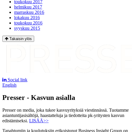
toukokuu 2017
helmikuu 2017
marraskuu 2016
lokakuu 2016
toukokuu 2016
syyskuu 2015
Takaisin ylös
Social link
English
Presser - Kasvun asialla
Presser on media, joka tukee kasvuyrityksiä viestinnässä. Tuotamme
asiantuntijasisältöjä, haastatteluja ja tiedotteita pk-yritysten kasvun
edistämiseksi.
LISÄÄ>>
Tapahtumiin ja koulutuksiin erikoistunut Business Insight Group on