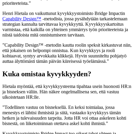
prioriteeteista.”
Henri Hietala on vaikuttunut kyvykkyystoimisto Bridge Impactin
Capability Design™
-metodista, jossa pysähdytään tarkastelemaan
strategian kannalta tarvittavaa kyvykkyyttä. Kyvykkyyskartoitus
varmistaa, että kaikilla on yhteinen ymmärrys työn prioriteeteista ja
niistä taidoista mitä onnistumiseen tarvitaan.
”Capability Design™ -metodin kautta roolin speksit kirkastuvat niin,
että jokaisen on helpompi onnistua. Kun kyvykkyys ja rooli
kohtaavat, syntyy arvokkaita klikkejä. Hyvin suunniteltu pohjatyö
auttaa älyttömästi tämän päivän kiireisessä työelämässä.”
Kuka omistaa kyvykkyyden?
Hietala myöntää, että kyvykkyysteema tipahtaa usein huonosti HR:n
ja bisneksen väliin. Hän näkee ongelmallisena sen, että vastuu
ulkoistetaan HR:lle.
”Todellinen vastuu on bisneksellä. En keksi toimialaa, jossa
menestys ei lähtisi ihmisistä ja siitä, vastaako kyvykkyys tämän
hetken ja tulevaisuuden tarpeita. Jotta HR voi ottaa askeleen kohti
bisnestä, on liiketoiminnan otettava askel kohti ihmistä.”
Kyvykkyystoimisto Bridge Impact tuo oikeat tahot yhteen ja