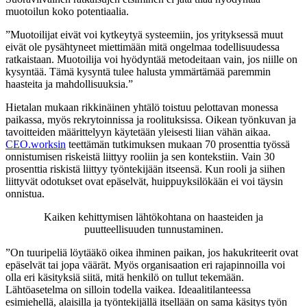
muotoilun koko potentiaalia.
”Muotoilijat eivät voi kytkeytyä systeemiin, jos yrityksessä muut
eivät ole pysähtyneet miettimään mitä ongelmaa todellisuudessa
ratkaistaan. Muotoilija voi hyödyntää metodeitaan vain, jos niille on
kysyntää. Tämä kysyntä tulee halusta ymmärtämää paremmin
haasteita ja mahdollisuuksia.”
Hietalan mukaan rikkinäinen yhtälö toistuu pelottavan monessa
paikassa, myös rekrytoinnissa ja roolituksissa. Oikean työnkuvan ja
tavoitteiden määrittelyyn käytetään yleisesti liian vähän aikaa.
CEO.worksin
teettämän tutkimuksen mukaan 70 prosenttia työssä
onnistumisen riskeistä liittyy rooliin ja sen kontekstiin. Vain 30
prosenttia riskistä liittyy työntekijään itseensä. Kun rooli ja siihen
liittyvät odotukset ovat epäselvät, huippuyksilökään ei voi täysin
onnistua.
Kaiken kehittymisen lähtökohtana on haasteiden ja
puutteellisuuden tunnustaminen.
”On tuuripeliä löytääkö oikea ihminen paikan, jos hakukriteerit ovat
epäselvät tai jopa väärät. Myös organisaation eri rajapinnoilla voi
olla eri käsityksiä siitä, mitä henkilö on tullut tekemään.
Lähtöasetelma on silloin todella vaikea. Ideaalitilanteessa
esimiehellä, alaisilla ja työntekijällä itsellään on sama käsitys työn