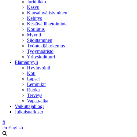
Juridiikka
Kasvu
Kansainvälistyminen
Kehitys
Kestävä liiketoiminta
Koulutus
Myynti
Sijoittaminen
Työntekijäkokemus
Työympäristö
Yrityskulttuuri
Elämäntyyli
Hyvinvointi
Koti
Lapset
Lemmikit
Ruoka
Terveys
Vapaa-aika
Vaikuttajablogi
Julkaisuarkisto
fi
en
English