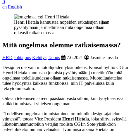
fi
en
English
Henri Hietala kannustaa nopeiden ratkaisujen sijaan
pysähtymään ja miettimään mitä ongelmaa ollaan
oikeasti ratkaisemassa.
Mitä ongelmaa olemme ratkaisemassa?
HRD
Johtajuus
Kehitys
Talous
7.6.2021
Jasmine Jussila
Design ei ole vain muotoilijoiden yksinoikeus. Konsulttiyhtiö CGI:n
Henri Hietala kannustaa jokaista pysähtymään ja miettimään mitä
ongelmaa todellisuudessa ollaan ratkaisemassa. Muotoiluajattelua
tulee hyödyntää kaikissa funktioissa, niin IT-palveluissa kuin
rekrytoinnissakin.
Oikean tekemisen ääreen päästään vasta silloin, kun työyhteisössä
kaikki tunnistavat yhteisen ongelman.
”Todellisen ongelman tunnistaminen on minulle design-ajattelun
ytimessä”, toteaa Vice President
Henri Hietala
, joka siirtyi syksyllä
liiketoimintamuotoilun vetäjän roolista CGI:n Sote-yksikköön
palveluliiketoiminnan vetäjäksi. Työuransa aikana Hietala on