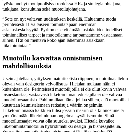
työskennellyt monipuolisissa rooleissa HR- ja strategiajohtajana,
tutkijana, konsulttina sekä muotoilujohtajana.
”Sote on nyt valtavan uudistuksen keskellä. Haluamme tuoda
perinteisesti IT-valtaiseen toimintatapaan enemmän
asiakaskeskeisyyttä. Pyrimme selvittämään asiakkaiden todelliset
toiminnalliset tarpeet ja muotoilemme tarjoamaamme vastaamaan
siihen. IT:n on mentävä koko ajan lähemmäs asiakkaan
liiketoimintaa.”
Muotoilu kasvattaa onnistumisen
mahdollisuuksia
Usein ajatellaan, yrityksen maturiteetista riippuen, muotoiluajattelun
olevan vain designerin velvollisuus. Hietalan mukaan näin ei
kuitenkaan ole. Perinteisesti muotoilijoilla ei ole ollut kovin vahvaa
bisnestaustaa, vastaavasti liiketoiminnan edustajilla ei ole vahvaa
muotoiluosaamista. Pahimmillaan tämä johtaa siihen, että muotoilijat
kutsutaan kaunistelemaan ratkaisuja vääriin ongelmiin.
Liiketoiminnassa kaikkien tulisi jossain määrin olla kiinnostuneita
ymmärtämään liiketoiminnan ongelmat syvällisemmin. Siinä
muotoiluosaajat voivat olla suureksi avuksi. Hietala kuvailee
liiketoimintamuotoilua hybridimalliksi design- ja bisnesajattelua.
Suoraviivainen ratkaisujen etsiminen ei jätä tilaa hyödyntää