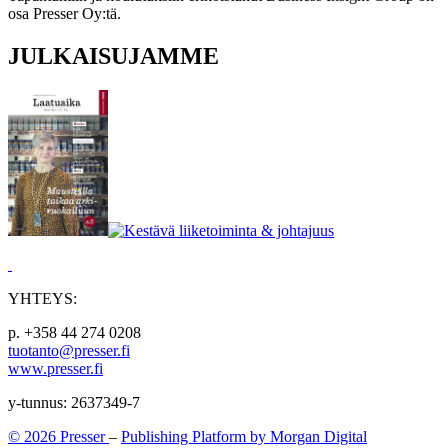
osa Presser Oy:tä.
JULKAISUJAMME
YHTEYS:
p. +358 44 274 0208
tuotanto@presser.fi
www.presser.fi
y-tunnus: 2637349-7
© 2026 Presser
–
Publishing Platform by Morgan Digital