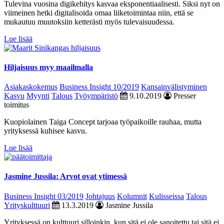
Tulevina vuosina digikehitys kasvaa eksponentiaalisesti. Siksi nyt on
viimeinen hetki digitalisoida omaa liiketoimintaa niin, että se
mukautuu muutoksiin ketterästi myös tulevaisuudessa.
Lue lisää
Hiljaisuus myy maailmalla
Asiakaskokemus
Business Insight 10/2019
Kansainvälistyminen
Kasvu
Myynti
Talous
Työympäristö
9.10.2019
Presser
toimitus
Kuopiolainen Taiga Concept tarjoaa työpaikoille rauhaa, mutta
yrityksessä kuhisee kasvu.
Lue lisää
Jasmine Jussila: Arvot ovat ytimessä
Business Insight 03/2019
Johtajuus
Kolumnit
Kulisseissa
Talous
Yrityskulttuuri
13.3.2019
Jasmine Jussila
Yrityksessä on kulttuuri silloinkin, kun sitä ei ole sanoitettu tai sitä ei