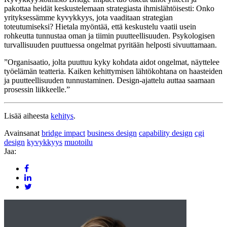
pakottaa heidät keskustelemaan strategiasta ihmislähtöisesti: Onko
yrityksessämme kyvykkyys, jota vaaditaan strategian
toteutumiseksi? Hietala myöntää, että keskustelu vaatii usein
rohkeutta tunnustaa oman ja tiimin puutteellisuuden. Psykologisen
turvallisuuden puuttuessa ongelmat pyritään helposti sivuuttamaan.
”Organisaatio, jolta puuttuu kyky kohdata aidot ongelmat, näyttelee
työelämän teatteria. Kaiken kehittymisen lähtökohtana on haasteiden
ja puutteellisuuden tunnustaminen. Design-ajattelu auttaa saamaan
prosessin liikkeelle.”
Lisää aiheesta
kehitys
.
Avainsanat
bridge impact
business design
capability design
cgi
design
kyvykkyys
muotoilu
Jaa: