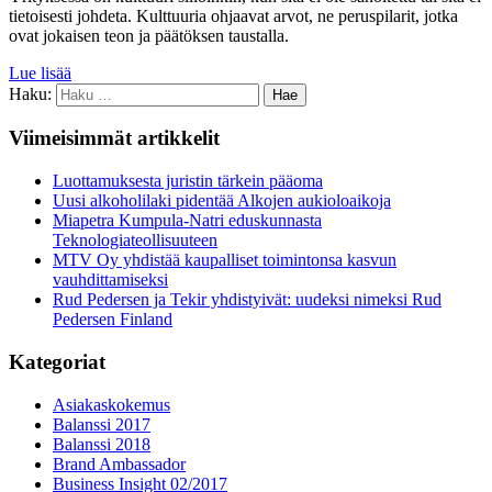
tietoisesti johdeta. Kulttuuria ohjaavat arvot, ne peruspilarit, jotka
ovat jokaisen teon ja päätöksen taustalla.
Lue lisää
Haku:
Viimeisimmät artikkelit
Luottamuksesta juristin tärkein pääoma
Uusi alkoholilaki pidentää Alkojen aukioloaikoja
Miapetra Kumpula-Natri eduskunnasta
Teknologiateollisuuteen
MTV Oy yhdistää kaupalliset toimintonsa kasvun
vauhdittamiseksi
Rud Pedersen ja Tekir yhdistyivät: uudeksi nimeksi Rud
Pedersen Finland
Kategoriat
Asiakaskokemus
Balanssi 2017
Balanssi 2018
Brand Ambassador
Business Insight 02/2017