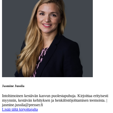
Jasmine Jussila
Intohimoinen kestävän kasvun puolestapuhuja. Kirjoittaa erityisesti
myynnin, kestävän kehityksen ja henkilöstöjohtamisen teemoista. |
jasmine.jussila@presser.fi
Lisää tältä kirjoittajalta