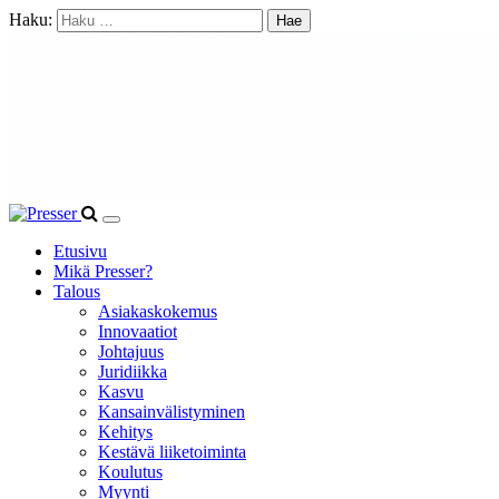
Haku:
Etusivu
Mikä Presser?
Talous
Asiakaskokemus
Innovaatiot
Johtajuus
Juridiikka
Kasvu
Kansainvälistyminen
Kehitys
Kestävä liiketoiminta
Koulutus
Myynti