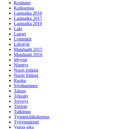
Koulutus
Kulisseissa
Laatuaika 2016
Laatuaika 2017
Laatuaika 2019
Laki
Lapset
Lemmikit
Lifestyle
Mandaatti 2015
Mandaatti 2016
Myynti
Nimitys
Nuori Johtaja
Nuori Johtaja
Ruoka
Sijoittaminen
Talous
Tekoäly
Terveys
Tiedote
Tutkimus
Työntekijäkokemus
Työympäristö
Vapaa-aika