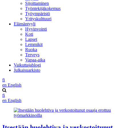
Sijoittaminen
Työntekijäkokemus
Työympäristö
Yrityskulttuuri
Elämäntyyli
Hyvinvointi
Koti
Lapset
Lemmikit
Ruoka
Terveys
Vapaa-aika
Vaikuttajablogi
Julkaisuarkisto
fi
en
English
fi
en
English
Itsestään huolehtiva ja verkostoitunut