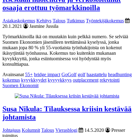
osaaja erottuu työmarkkinoilla
Asiakaskokemus
Kehitys
Talous
Tutkimus
Työntekijäkokemus
20.1.2021
Jasmine Jussila
Työmarkkinoilla ikä on muutakin kuin pelkkä numero. Se selviää
Suomen Ekonomien jäsenilleen teettämässä kyselyssä, jonka
mukaan jopa 80 % yli 55-vuotiaista työnhakijoista on kokenut
ikäsyrjintää työnhaussa. Kokemus tuo kuitenkin mukanaan
kyvykkyyttä, jonka esiintuomisessa voi hyödyntää myös
konsulttiapua.
Avainsanat
55+
bridge impact
GoGolf
golf
haastattelu
headhunting
kokemus
kyvykkyydet
kyvyykkyys
outplacement
rekrytointi
Suomen Ekonomit
Susa Nikula: Tilauksessa kriisin kestävää
johtamista
Johtajuus
Kolumnit
Talous
Vierasblogi
14.5.2020
Presser
toimitus