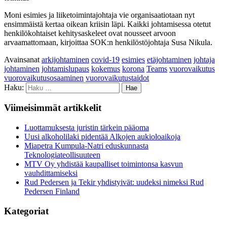
Moni esimies ja liiketoimintajohtaja vie organisaatiotaan nyt
ensimmäistä kertaa oikean kriisin läpi. Kaikki johtamisessa otetut
henkilökohtaiset kehitysaskeleet ovat nousseet arvoon
arvaamattomaan, kirjoittaa SOK:n henkilöstöjohtaja Susa Nikula.
Avainsanat
arkijohtaminen
covid-19
esimies
etäjohtaminen
johtaja
johtaminen
johtamislupaus
kokemus
korona
Teams
vuorovaikutus
vuorovaikutusosaaminen
vuorovaikutustaidot
Haku:
Viimeisimmät artikkelit
Luottamuksesta juristin tärkein pääoma
Uusi alkoholilaki pidentää Alkojen aukioloaikoja
Miapetra Kumpula-Natri eduskunnasta
Teknologiateollisuuteen
MTV Oy yhdistää kaupalliset toimintonsa kasvun
vauhdittamiseksi
Rud Pedersen ja Tekir yhdistyivät: uudeksi nimeksi Rud
Pedersen Finland
Kategoriat