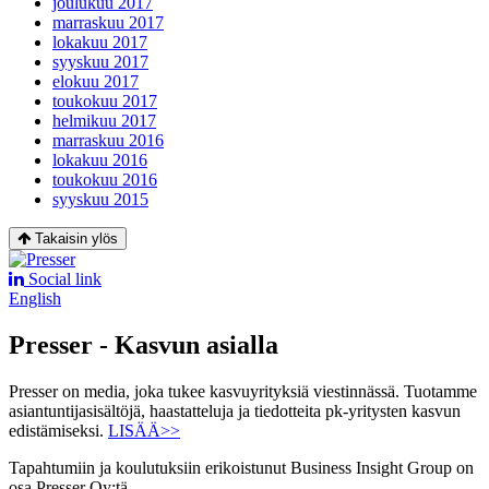
joulukuu 2017
marraskuu 2017
lokakuu 2017
syyskuu 2017
elokuu 2017
toukokuu 2017
helmikuu 2017
marraskuu 2016
lokakuu 2016
toukokuu 2016
syyskuu 2015
Takaisin ylös
Social link
English
Presser - Kasvun asialla
Presser on media, joka tukee kasvuyrityksiä viestinnässä. Tuotamme
asiantuntijasisältöjä, haastatteluja ja tiedotteita pk-yritysten kasvun
edistämiseksi.
LISÄÄ>>
Tapahtumiin ja koulutuksiin erikoistunut Business Insight Group on
osa Presser Oy:tä.