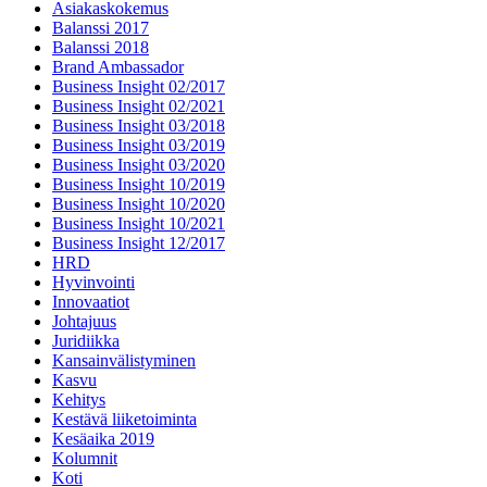
Asiakaskokemus
Balanssi 2017
Balanssi 2018
Brand Ambassador
Business Insight 02/2017
Business Insight 02/2021
Business Insight 03/2018
Business Insight 03/2019
Business Insight 03/2020
Business Insight 10/2019
Business Insight 10/2020
Business Insight 10/2021
Business Insight 12/2017
HRD
Hyvinvointi
Innovaatiot
Johtajuus
Juridiikka
Kansainvälistyminen
Kasvu
Kehitys
Kestävä liiketoiminta
Kesäaika 2019
Kolumnit
Koti