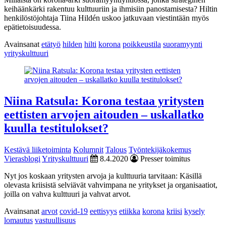
keihäänkärki rakentuu kulttuuriin ja ihmisiin panostamisesta? Hiltin
henkilöstöjohtaja Tiina Hildén uskoo jatkuvaan viestintään myös
epätietoisuudessa.
Avainsanat
etätyö
hilden
hilti
korona
poikkeustila
suoramyynti
yrityskulttuuri
Niina Ratsula: Korona testaa yritysten
eettisten arvojen aitouden – uskallatko
kuulla testitulokset?
Kestävä liiketoiminta
Kolumnit
Talous
Työntekijäkokemus
Vierasblogi
Yrityskulttuuri
8.4.2020
Presser toimitus
Nyt jos koskaan yritysten arvoja ja kulttuuria tarvitaan: Käsillä
olevasta kriisistä selviävät vahvimpana ne yritykset ja organisaatiot,
joilla on vahva kulttuuri ja vahvat arvot.
Avainsanat
arvot
covid-19
eettisyys
etiikka
korona
kriisi
kysely
lomautus
vastuullisuus