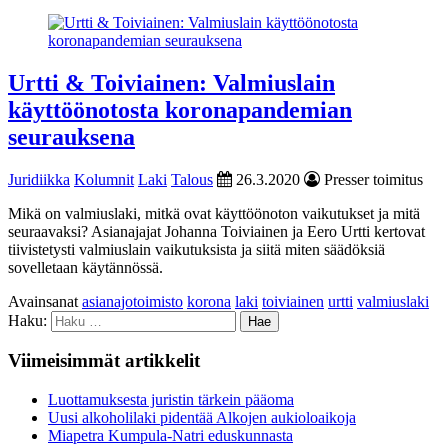
Urtti & Toiviainen: Valmiuslain
käyttöönotosta koronapandemian
seurauksena
Juridiikka
Kolumnit
Laki
Talous
26.3.2020
Presser toimitus
Mikä on valmiuslaki, mitkä ovat käyttöönoton vaikutukset ja mitä
seuraavaksi? Asianajajat Johanna Toiviainen ja Eero Urtti kertovat
tiivistetysti valmiuslain vaikutuksista ja siitä miten säädöksiä
sovelletaan käytännössä.
Avainsanat
asianajotoimisto
korona
laki
toiviainen
urtti
valmiuslaki
Haku:
Viimeisimmät artikkelit
Luottamuksesta juristin tärkein pääoma
Uusi alkoholilaki pidentää Alkojen aukioloaikoja
Miapetra Kumpula-Natri eduskunnasta