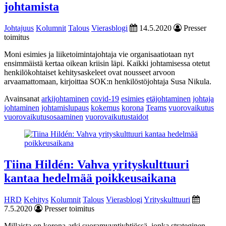
johtamista
Johtajuus
Kolumnit
Talous
Vierasblogi
14.5.2020
Presser
toimitus
Moni esimies ja liiketoimintajohtaja vie organisaatiotaan nyt
ensimmäistä kertaa oikean kriisin läpi. Kaikki johtamisessa otetut
henkilökohtaiset kehitysaskeleet ovat nousseet arvoon
arvaamattomaan, kirjoittaa SOK:n henkilöstöjohtaja Susa Nikula.
Avainsanat
arkijohtaminen
covid-19
esimies
etäjohtaminen
johtaja
johtaminen
johtamislupaus
kokemus
korona
Teams
vuorovaikutus
vuorovaikutusosaaminen
vuorovaikutustaidot
Tiina Hildén: Vahva yrityskulttuuri
kantaa hedelmää poikkeusaikana
HRD
Kehitys
Kolumnit
Talous
Vierasblogi
Yrityskulttuuri
7.5.2020
Presser toimitus
Millaista on korona-arki suoramyyntiyhtiössä, jonka strateginen