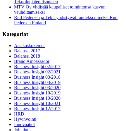
Teknologiateollisuuteen
MTV Oy yhdistää kaupalliset toimintonsa kasvun
vauhdittamiseksi
Rud Pedersen ja Tekir yhdistyivät: uudeksi nimeksi Rud
Pedersen Finland
Kategoriat
Asiakaskokemus
Balanssi 2017
Balanssi 2018
Brand Ambassador
Business Insight 02/2017
Business Insight 02/2021
Business Insight 03/2018
Business Insight 03/2019
Business Insight 03/2020
Business Insight 10/2019
Business Insight 10/2020
Business Insight 10/2021
Business Insight 12/2017
HRD
Hyvinvointi
Innovaatiot
Johtajuus