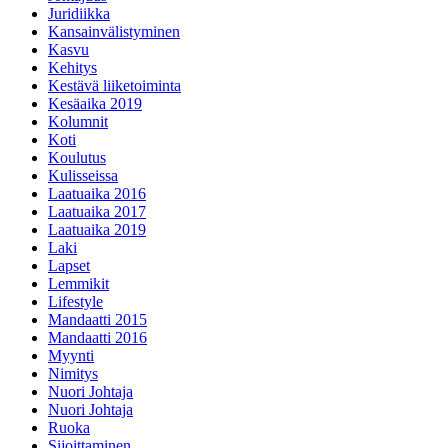
Juridiikka
Kansainvälistyminen
Kasvu
Kehitys
Kestävä liiketoiminta
Kesäaika 2019
Kolumnit
Koti
Koulutus
Kulisseissa
Laatuaika 2016
Laatuaika 2017
Laatuaika 2019
Laki
Lapset
Lemmikit
Lifestyle
Mandaatti 2015
Mandaatti 2016
Myynti
Nimitys
Nuori Johtaja
Nuori Johtaja
Ruoka
Sijoittaminen