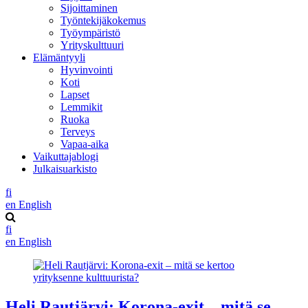
Sijoittaminen
Työntekijäkokemus
Työympäristö
Yrityskulttuuri
Elämäntyyli
Hyvinvointi
Koti
Lapset
Lemmikit
Ruoka
Terveys
Vapaa-aika
Vaikuttajablogi
Julkaisuarkisto
fi
en
English
fi
en
English
Heli Rautjärvi: Korona-exit – mitä se