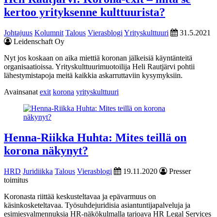
kertoo yrityksenne kulttuurista?
Johtajuus
Kolumnit
Talous
Vierasblogi
Yrityskulttuuri
31.5.2021
Leidenschaft Oy
Nyt jos koskaan on aika miettiä koronan jälkeisiä käyntänteitä
organisaatioissa. Yrityskulttuurimuotoilija Heli Rautjärvi pohtii
lähestymistapoja meitä kaikkia askarruttaviin kysymyksiin.
Avainsanat
exit
korona
yrityskulttuuri
Henna-Riikka Huhta: Mites teillä on
korona näkynyt?
HRD
Juridiikka
Talous
Vierasblogi
19.11.2020
Presser
toimitus
Koronasta riittää keskusteltavaa ja epävarmuus on
käsinkosketeltavaa. Työsuhdejuridisia asiantuntijapalveluja ja
esimiesvalmennuksia HR-näkökulmalla tarjoava HR Legal Services