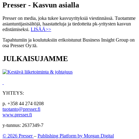
Presser - Kasvun asialla
Presser on media, joka tukee kasvuyrityksiä viestinnässä. Tuotamme
asiantuntijasisältöjä, haastatteluja ja tiedotteita pk-yritysten kasvun
edistämiseksi.
LISÄÄ>>
Tapahtumiin ja koulutuksiin erikoistunut Business Insight Group on
osa Presser Oy:tä.
JULKAISUJAMME
YHTEYS:
p. +358 44 274 0208
tuotanto@presser.fi
www.presser.fi
y-tunnus: 2637349-7
© 2026 Presser
–
Publishing Platform by Morgan Digital