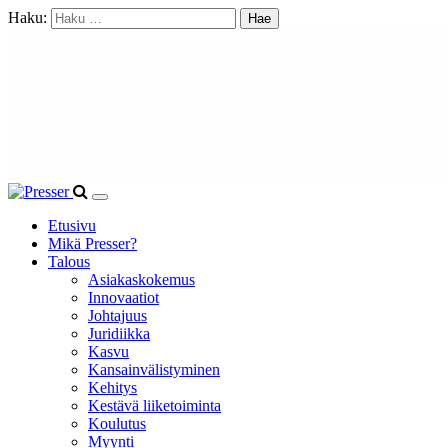
Haku:
Etusivu
Mikä Presser?
Talous
Asiakaskokemus
Innovaatiot
Johtajuus
Juridiikka
Kasvu
Kansainvälistyminen
Kehitys
Kestävä liiketoiminta
Koulutus
Myynti