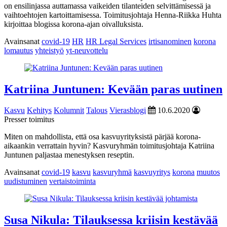
on ensilinjassa auttamassa vaikeiden tilanteiden selvittämisessä ja
vaihtoehtojen kartoittamisessa. Toimitusjohtaja Henna-Riikka Huhta
kirjoittaa blogissa korona-ajan oivalluksista.
Avainsanat
covid-19
HR
HR Legal Services
irtisanominen
korona
lomautus
yhteistyö
yt-neuvottelu
Katriina Juntunen: Kevään paras uutinen
Kasvu
Kehitys
Kolumnit
Talous
Vierasblogi
10.6.2020
Presser toimitus
Miten on mahdollista, että osa kasvuyrityksistä pärjää korona-
aikaankin verrattain hyvin? Kasvuryhmän toimitusjohtaja Katriina
Juntunen paljastaa menestyksen reseptin.
Avainsanat
covid-19
kasvu
kasvuryhmä
kasvuyritys
korona
muutos
uudistuminen
vertaistoiminta
Susa Nikula: Tilauksessa kriisin kestävää