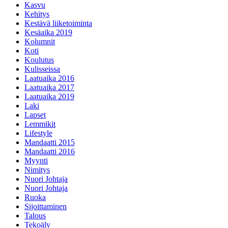
Kasvu
Kehitys
Kestävä liiketoiminta
Kesäaika 2019
Kolumnit
Koti
Koulutus
Kulisseissa
Laatuaika 2016
Laatuaika 2017
Laatuaika 2019
Laki
Lapset
Lemmikit
Lifestyle
Mandaatti 2015
Mandaatti 2016
Myynti
Nimitys
Nuori Johtaja
Nuori Johtaja
Ruoka
Sijoittaminen
Talous
Tekoäly