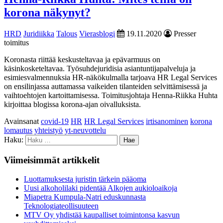
korona näkynyt?
HRD
Juridiikka
Talous
Vierasblogi
19.11.2020
Presser
toimitus
Koronasta riittää keskusteltavaa ja epävarmuus on
käsinkosketeltavaa. Työsuhdejuridisia asiantuntijapalveluja ja
esimiesvalmennuksia HR-näkökulmalla tarjoava HR Legal Services
on ensilinjassa auttamassa vaikeiden tilanteiden selvittämisessä ja
vaihtoehtojen kartoittamisessa. Toimitusjohtaja Henna-Riikka Huhta
kirjoittaa blogissa korona-ajan oivalluksista.
Avainsanat
covid-19
HR
HR Legal Services
irtisanominen
korona
lomautus
yhteistyö
yt-neuvottelu
Haku:
Viimeisimmät artikkelit
Luottamuksesta juristin tärkein pääoma
Uusi alkoholilaki pidentää Alkojen aukioloaikoja
Miapetra Kumpula-Natri eduskunnasta
Teknologiateollisuuteen
MTV Oy yhdistää kaupalliset toimintonsa kasvun