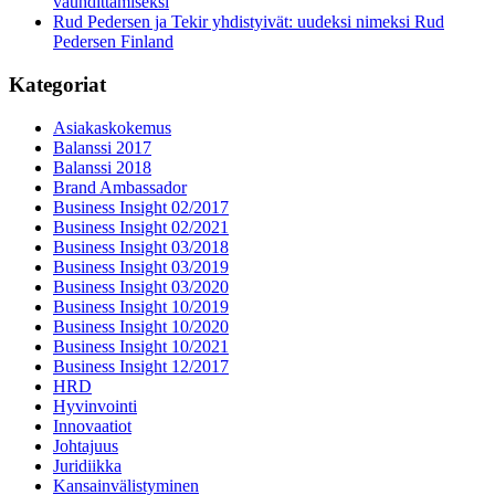
vauhdittamiseksi
Rud Pedersen ja Tekir yhdistyivät: uudeksi nimeksi Rud
Pedersen Finland
Kategoriat
Asiakaskokemus
Balanssi 2017
Balanssi 2018
Brand Ambassador
Business Insight 02/2017
Business Insight 02/2021
Business Insight 03/2018
Business Insight 03/2019
Business Insight 03/2020
Business Insight 10/2019
Business Insight 10/2020
Business Insight 10/2021
Business Insight 12/2017
HRD
Hyvinvointi
Innovaatiot
Johtajuus
Juridiikka
Kansainvälistyminen