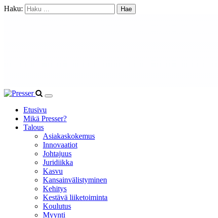
Haku:
Etusivu
Mikä Presser?
Talous
Asiakaskokemus
Innovaatiot
Johtajuus
Juridiikka
Kasvu
Kansainvälistyminen
Kehitys
Kestävä liiketoiminta
Koulutus
Myynti