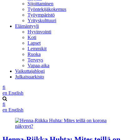
Sijoittaminen
Työntekijäkokemus
Työympäristö
Yrityskulttuuri
Elämäntyyli
Hyvinvointi
Koti
Lapset
Lemmikit
Ruoka
Terveys
Vapaa-aika
Vaikuttajablogi
Julkaisuarkisto
fi
en
English
fi
en
English
Henna-Riikka Huhta: Mites teillä on