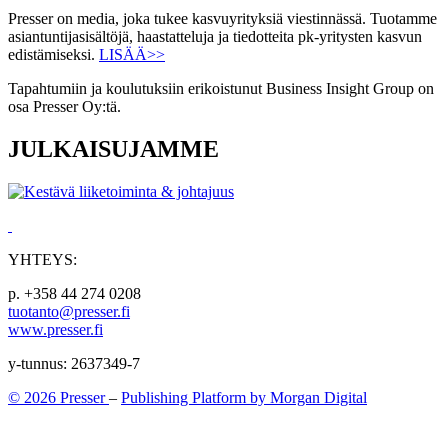
Presser on media, joka tukee kasvuyrityksiä viestinnässä. Tuotamme
asiantuntijasisältöjä, haastatteluja ja tiedotteita pk-yritysten kasvun
edistämiseksi.
LISÄÄ>>
Tapahtumiin ja koulutuksiin erikoistunut Business Insight Group on
osa Presser Oy:tä.
JULKAISUJAMME
YHTEYS:
p. +358 44 274 0208
tuotanto@presser.fi
www.presser.fi
y-tunnus: 2637349-7
© 2026 Presser
–
Publishing Platform by Morgan Digital