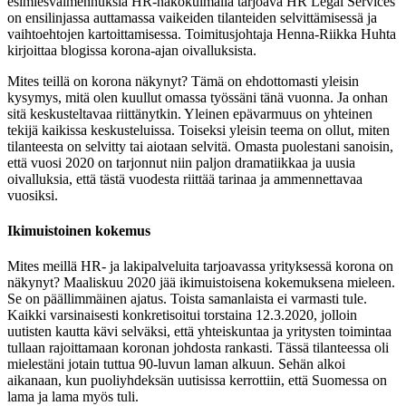
esimiesvalmennuksia HR-näkökulmalla tarjoava HR Legal Services
on ensilinjassa auttamassa vaikeiden tilanteiden selvittämisessä ja
vaihtoehtojen kartoittamisessa. Toimitusjohtaja Henna-Riikka Huhta
kirjoittaa blogissa korona-ajan oivalluksista.
Mites teillä on korona näkynyt? Tämä on ehdottomasti yleisin
kysymys, mitä olen kuullut omassa työssäni tänä vuonna. Ja onhan
sitä keskusteltavaa riittänytkin. Yleinen epävarmuus on yhteinen
tekijä kaikissa keskusteluissa. Toiseksi yleisin teema on ollut, miten
tilanteesta on selvitty tai aiotaan selvitä. Omasta puolestani sanoisin,
että vuosi 2020 on tarjonnut niin paljon dramatiikkaa ja uusia
oivalluksia, että tästä vuodesta riittää tarinaa ja ammennettavaa
vuosiksi.
Ikimuistoinen kokemus
Mites meillä HR- ja lakipalveluita tarjoavassa yrityksessä korona on
näkynyt? Maaliskuu 2020 jää ikimuistoisena kokemuksena mieleen.
Se on päällimmäinen ajatus. Toista samanlaista ei varmasti tule.
Kaikki varsinaisesti konkretisoitui torstaina 12.3.2020, jolloin
uutisten kautta kävi selväksi, että yhteiskuntaa ja yritysten toimintaa
tullaan rajoittamaan koronan johdosta rankasti. Tässä tilanteessa oli
mielestäni jotain tuttua 90-luvun laman alkuun. Sehän alkoi
aikanaan, kun puoliyhdeksän uutisissa kerrottiin, että Suomessa on
lama ja lama myös tuli.