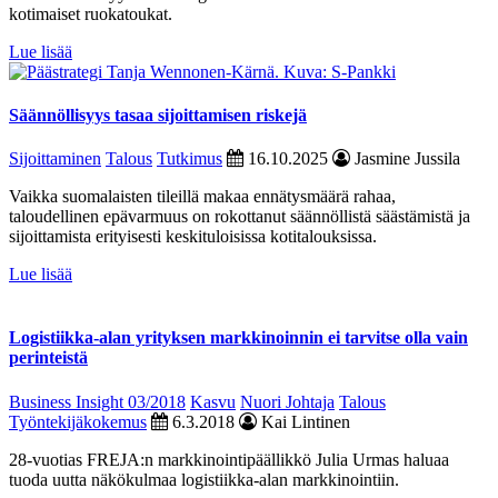
kotimaiset ruokatoukat.
Lue lisää
Säännöllisyys tasaa sijoittamisen riskejä
Sijoittaminen
Talous
Tutkimus
16.10.2025
Jasmine Jussila
Vaikka suomalaisten tileillä makaa ennätysmäärä rahaa,
taloudellinen epävarmuus on rokottanut säännöllistä säästämistä ja
sijoittamista erityisesti keskituloisissa kotitalouksissa.
Lue lisää
Logistiikka-alan yrityksen markkinoinnin ei tarvitse olla vain
perinteistä
Business Insight 03/2018
Kasvu
Nuori Johtaja
Talous
Työntekijäkokemus
6.3.2018
Kai Lintinen
28-vuotias FREJA:n markkinointipäällikkö Julia Urmas haluaa
tuoda uutta näkökulmaa logistiikka-alan markkinointiin.