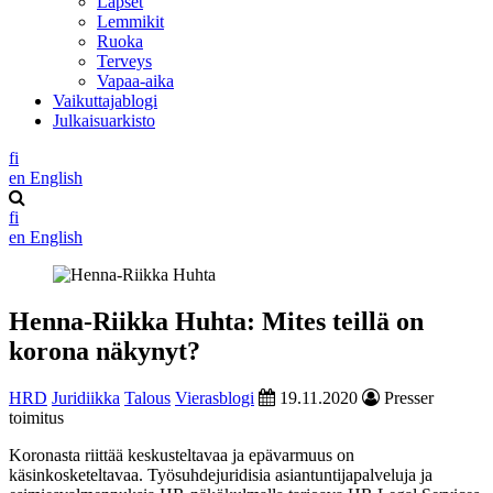
Lapset
Lemmikit
Ruoka
Terveys
Vapaa-aika
Vaikuttajablogi
Julkaisuarkisto
fi
en
English
fi
en
English
Henna-Riikka Huhta: Mites teillä on
korona näkynyt?
HRD
Juridiikka
Talous
Vierasblogi
19.11.2020
Presser
toimitus
Koronasta riittää keskusteltavaa ja epävarmuus on
käsinkosketeltavaa. Työsuhdejuridisia asiantuntijapalveluja ja