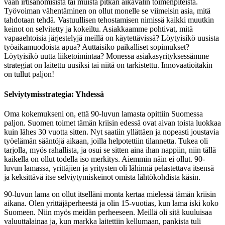
vaan irtisanomisista tai muista pitkän aikavälin toimenpiteistä.
Työvoiman vähentäminen on ollut monelle se viimeisin asia, mitä
tahdotaan tehdä. Vastuullisen tehostamisen nimissä kaikki muutkin
keinot on selvitetty ja kokeiltu. Asiakkaamme pohtivat, mitä
vapaaehtoisia järjestelyjä meillä on käytettävissä? Löytyisikö uusista
työaikamuodoista apua? Auttaisiko paikalliset sopimukset?
Löytyisikö uutta liiketoimintaa? Monessa asiakasyrityksessämme
strategiat on laitettu uusiksi tai niitä on tarkistettu. Innovaatioitakin
on tullut paljon!
Selviytymisstrategia: Yhdessä
Oma kokemukseni on, että 90-luvun lamasta opittiin Suomessa
paljon. Suomen toimet tämän kriisin edessä ovat aivan toista luokkaa
kuin lähes 30 vuotta sitten. Nyt saatiin yllättäen ja nopeasti joustavia
työelämän sääntöjä aikaan, joilla helpotettiin tilannetta. Tukea oli
tarjolla, myös rahallista, ja osui se sitten aina ihan nappiin, niin tällä
kaikella on ollut todella iso merkitys. Aiemmin näin ei ollut. 90-
luvun lamassa, yrittäjien ja yritysten oli lähinnä pelastettava itsensä
ja keksittävä itse selviytymiskeinot omista lähtökohdista käsin.
90-luvun lama on ollut itselläni monta kertaa mielessä tämän kriisin
aikana. Olen yrittäjäperheestä ja olin 15-vuotias, kun lama iski koko
Suomeen. Niin myös meidän perheeseen. Meillä oli sitä kuuluisaa
valuuttalainaa ja, kun markka laitettiin kellumaan, pankista tuli