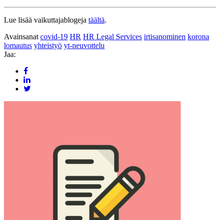
Lue lisää vaikuttajablogeja
täältä
.
Avainsanat
covid-19
HR
HR Legal Services
irtisanominen
korona
lomautus
yhteistyö
yt-neuvottelu
Jaa: