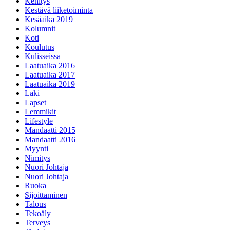
Kehitys
Kestävä liiketoiminta
Kesäaika 2019
Kolumnit
Koti
Koulutus
Kulisseissa
Laatuaika 2016
Laatuaika 2017
Laatuaika 2019
Laki
Lapset
Lemmikit
Lifestyle
Mandaatti 2015
Mandaatti 2016
Myynti
Nimitys
Nuori Johtaja
Nuori Johtaja
Ruoka
Sijoittaminen
Talous
Tekoäly
Terveys