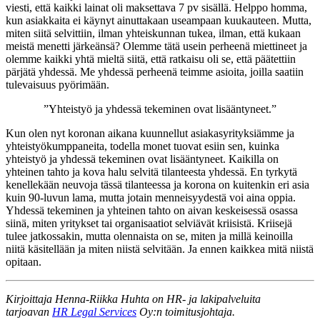
viesti, että kaikki lainat oli maksettava 7 pv sisällä. Helppo homma,
kun asiakkaita ei käynyt ainuttakaan useampaan kuukauteen. Mutta,
miten siitä selvittiin, ilman yhteiskunnan tukea, ilman, että kukaan
meistä menetti järkeänsä? Olemme tätä usein perheenä miettineet ja
olemme kaikki yhtä mieltä siitä, että ratkaisu oli se, että päätettiin
pärjätä yhdessä. Me yhdessä perheenä teimme asioita, joilla saatiin
tulevaisuus pyörimään.
”Yhteistyö ja yhdessä tekeminen ovat lisääntyneet.”
Kun olen nyt koronan aikana kuunnellut asiakasyrityksiämme ja
yhteistyökumppaneita, todella monet tuovat esiin sen, kuinka
yhteistyö ja yhdessä tekeminen ovat lisääntyneet. Kaikilla on
yhteinen tahto ja kova halu selvitä tilanteesta yhdessä. En tyrkytä
kenellekään neuvoja tässä tilanteessa ja korona on kuitenkin eri asia
kuin 90-luvun lama, mutta jotain menneisyydestä voi aina oppia.
Yhdessä tekeminen ja yhteinen tahto on aivan keskeisessä osassa
siinä, miten yritykset tai organisaatiot selviävät kriisistä. Kriisejä
tulee jatkossakin, mutta olennaista on se, miten ja millä keinoilla
niitä käsitellään ja miten niistä selvitään. Ja ennen kaikkea mitä niistä
opitaan.
Kirjoittaja Henna-Riikka Huhta on HR- ja lakipalveluita
tarjoavan
HR Legal Services
Oy:n toimitusjohtaja.