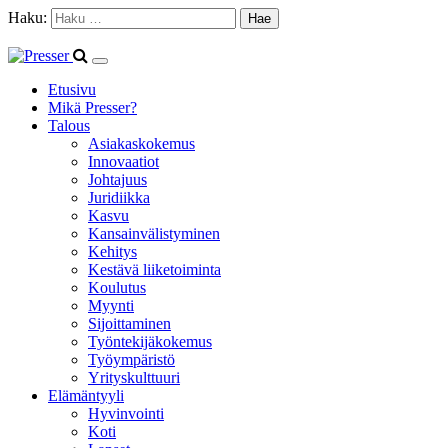
Haku:
Etusivu
Mikä Presser?
Talous
Asiakaskokemus
Innovaatiot
Johtajuus
Juridiikka
Kasvu
Kansainvälistyminen
Kehitys
Kestävä liiketoiminta
Koulutus
Myynti
Sijoittaminen
Työntekijäkokemus
Työympäristö
Yrityskulttuuri
Elämäntyyli
Hyvinvointi
Koti