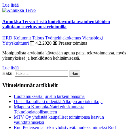
Lue lisää
Annukka Tervo: Lisää luotettavuutta avainhenkilöiden
valintaan soveltuvuusarvioinnilla
HRD
Kolumnit
Talous
Työntekijäkokemus
Vierasblogi
Yrityskulttuuri
4.2.2020
Presser toimitus
Monipuolista arviointia käytetään apuna paitsi rekrytoinneissa, myös
ylennyksissä ja henkilöstön kehittämisessä.
Lue lisää
Haku:
Viimeisimmät artikkelit
Luottamuksesta juristin tärkein pääoma
Uusi alkoholilaki pidentää Alkojen aukioloaikoja
Miapetra Kumpula-Natri eduskunnasta
Teknologiateollisuuteen
MTV Oy yhdistää kaupalliset toimintonsa kasvun
vauhdittamiseksi
Rud Pedersen ja Tekir yhdistyivät: uudeksi nimeksi Rud