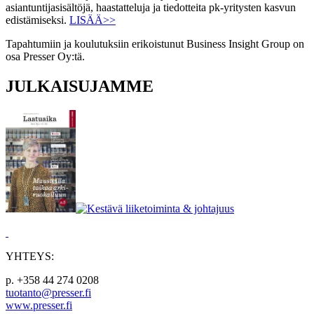
asiantuntijasisältöjä, haastatteluja ja tiedotteita pk-yritysten kasvun
edistämiseksi.
LISÄÄ>>
Tapahtumiin ja koulutuksiin erikoistunut Business Insight Group on
osa Presser Oy:tä.
JULKAISUJAMME
YHTEYS:
p. +358 44 274 0208
tuotanto@presser.fi
www.presser.fi