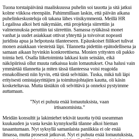
Tuona torstaipäivänä maaliskuussa puhelin soi tauotta ja sitä jatkui
kolme viikkoa eteenpäin. Pahimmillaan laskin, että päivän aikana
puhelinkeskusteluja oli takana lähes viisikymmentä. Meillä HR
Legalissa alkoi heti näkymään, että projekteja siirrettiin ja
valmennuksia peruttiin tai siirrettiin. Samassa rytäkässä monet
vanhat ja uudet asiakkaat ottivat yhteyttä ja toivoivat nopeasti
juridista apua ja helpotusta tilanteeseen. Epäuskoiset fiilikset tulivat
monen asiakkaan viesteistä läpi. Tilannetta pidettiin epätodellisena ja
samaan aikaan hyvinkin konkreettisena. Monien yritysten oli pakko
toimia heti. Osalla liiketoiminta lakkasi kuin seinään, eikä
näköpiirissä ollut muuta ratkaisua kuin lomautukset. Osa halusi vain
ymmärtää tilannetta ja miten tässä tilanteessa voisi reagoida
ennakollisesti niin hyvin, että tästä selvitään. Tuska, mikä tuli läpi
erityisesti omistajayrittäjien ja toimitusjohtajien kautta, oli käsin
kosketeltavaa. Mutta tästäkin oli selvittävä ja onneksi pystyimme
auttamaan.
”Nyt ei puhuta enää lomautuksista, vaan
irtisanomisista.”
Meidän konsultit ja lakimiehet tekivät tauotta työtä useamman
kuukauden ja vasta kesän kynnyksellä tilanne alkoi hieman
tasaantumaan. Nyt syksyllä samanlaista paniikkia ei ole enää
ilmassa, mutta prosessit jatkuvat. Nyt ei puhuta enää lomautuksista,