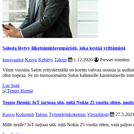
Salosta löytyy liiketoimintaympäristö, joka kestää yrittämistä
Innovaatiot
Kasvu
Kehitys
Talous
1.12.2020
Presser toimitus
Viime vuosina Salon yrityskentällä on koettu vahvaa nousua ja uudist
ollut nopeaa. Se on tunnusomaista Salon kaltaiselle karaistuneelle to
Lue lisää
Teppo Hemiä: IoT tarjoaa sitä, mitä Nokia 25 vuotta sitten, mu
Kasvu
Kolumnit
Talous
Työntekijäkokemus
Vierasblogi
27.5.202
Mille uralle? IoT tarjoaa sitä, mitä Nokia 25 vuotta sitten, vain palj