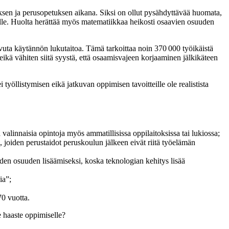
ksen ja perusopetuksen aikana. Siksi on ollut pysähdyttävää huomata,
lle. Huolta herättää myös matematiikkaa heikosti osaavien osuuden
a käytännön lukutaitoa. Tämä tarkoittaa noin 370 000 työikäistä
kä vähiten siitä syystä, että osaamisvajeen korjaaminen jälkikäteen
työllistymisen eikä jatkuvan oppimisen tavoitteille ole realistista
valinnaisia opintoja myös ammatillisissa oppilaitoksissa tai lukiossa;
 joiden perustaidot peruskoulun jälkeen eivät riitä työelämän
eiden osuuden lisäämiseksi, koska teknologian kehitys lisää
ia”;
70 vuotta.
 haaste oppimiselle?