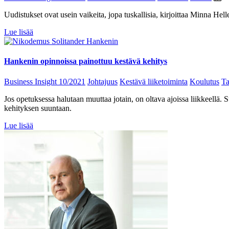
Uudistukset ovat usein vaikeita, jopa tuskallisia, kirjoittaa Minna Hell
Lue lisää
Hankenin opinnoissa painottuu kestävä kehitys
Business Insight 10/2021
Johtajuus
Kestävä liiketoiminta
Koulutus
Ta
Jos opetuksessa halutaan muuttaa jotain, on oltava ajoissa liikkeel
kehityksen suuntaan.
Lue lisää