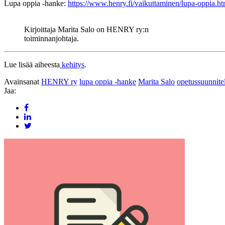
Lupa oppia -hanke:
https://www.henry.fi/vaikuttaminen/lupa-oppia.ht
Kirjoittaja Marita Salo on HENRY ry:n
toiminnanjohtaja.
Lue lisää aiheesta
kehitys
.
Avainsanat
HENRY ry
lupa oppia -hanke
Marita Salo
opetussuunnit
Jaa: