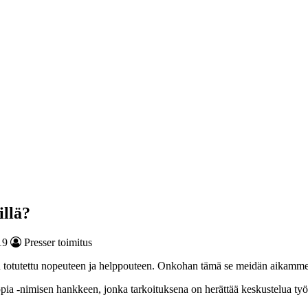
illä?
19
Presser toimitus
on totutettu nopeuteen ja helppouteen. Onkohan tämä se meidän aikamme
pia -nimisen hankkeen, jonka tarkoituksena on herättää keskustelua ty