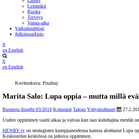
Lapset
Lemmikit
Ruoka
Terveys
Vapaa-aika
Vaikuttajablogi
Julkaisuarkisto
fi
en
English
fi
en
English
Kuvituskuva: Pixabay
Marita Salo: Lupa oppia – mutta millä evä
Business Insight 03/2019
Kolumnit
Talous
Yrityskulttuuri
27.2.20
Uuden oppiminen vaatii aikaa ja vaivaa kun taas kuluttajina meidät 
HENRY ry
on strategisten kumppaneidensa kanssa aloittanut Lupa op
Keskustelun keskiössä on jatkuva oppiminen.