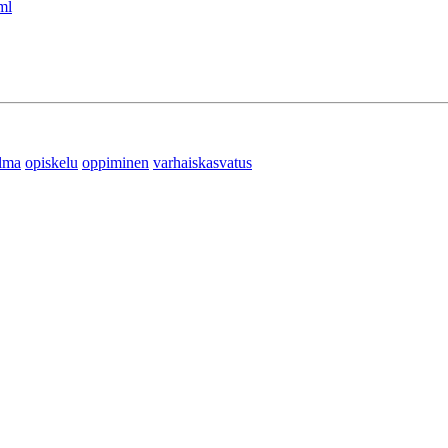
ml
elma
opiskelu
oppiminen
varhaiskasvatus