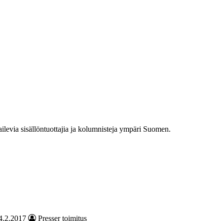
railevia sisällöntuottajia ja kolumnisteja ympäri Suomen.
4.2.2017
Presser toimitus