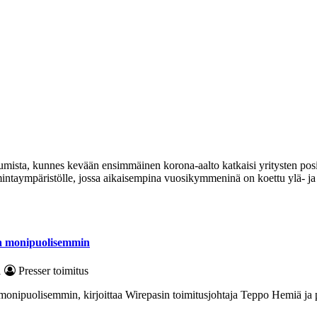
umista, kunnes kevään ensimmäinen korona-aalto katkaisi yritysten posi
imintaympäristölle, jossa aikaisempina vuosikymmeninä on koettu ylä- ja
tta monipuolisemmin
1
Presser toimitus
on monipuolisemmin, kirjoittaa Wirepasin toimitusjohtaja Teppo Hemiä ja