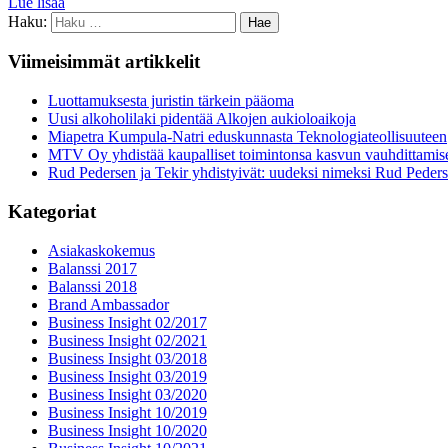
Lue lisää
Haku:
Viimeisimmät artikkelit
Luottamuksesta juristin tärkein pääoma
Uusi alkoholilaki pidentää Alkojen aukioloaikoja
Miapetra Kumpula-Natri eduskunnasta Teknologiateollisuuteen
MTV Oy yhdistää kaupalliset toimintonsa kasvun vauhdittamis
Rud Pedersen ja Tekir yhdistyivät: uudeksi nimeksi Rud Peder
Kategoriat
Asiakaskokemus
Balanssi 2017
Balanssi 2018
Brand Ambassador
Business Insight 02/2017
Business Insight 02/2021
Business Insight 03/2018
Business Insight 03/2019
Business Insight 03/2020
Business Insight 10/2019
Business Insight 10/2020