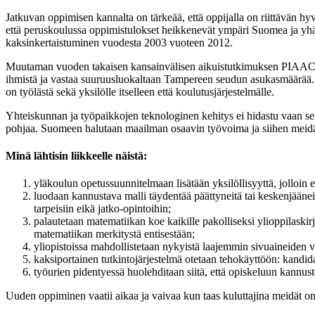
Jatkuvan oppimisen kannalta on tärkeää, että oppijalla on riittävän 
että peruskoulussa oppimistulokset heikkenevät ympäri Suomea ja yhä
kaksinkertaistuminen vuodesta 2003 vuoteen 2012.
Muutaman vuoden takaisen kansainvälisen aikuistutkimuksen PIAAC:n 
ihmistä ja vastaa suuruusluokaltaan Tampereen seudun asukasmäärää. T
on työlästä sekä yksilölle itselleen että koulutusjärjestelmälle.
Yhteiskunnan ja työpaikkojen teknologinen kehitys ei hidastu vaan sen v
pohjaa. Suomeen halutaan maailman osaavin työvoima ja siihen meidän
Minä lähtisin liikkeelle näistä:
yläkoulun opetussuunnitelmaan lisätään yksilöllisyyttä, jolloin 
luodaan kannustava malli täydentää päättyneitä tai keskenjäänei
tarpeisiin eikä jatko-opintoihin;
palautetaan matematiikan koe kaikille pakolliseksi ylioppilaskir
matematiikan merkitystä entisestään;
yliopistoissa mahdollistetaan nykyistä laajemmin sivuaineiden va
kaksiportainen tutkintojärjestelmä otetaan tehokäyttöön: kandida
työurien pidentyessä huolehditaan siitä, että opiskeluun kannu
Uuden oppiminen vaatii aikaa ja vaivaa kun taas kuluttajina meidät 