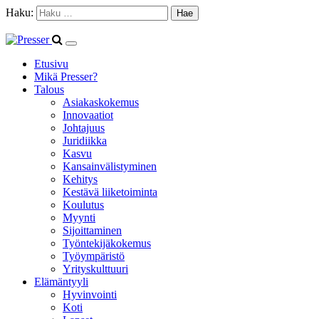
Haku:
Etusivu
Mikä Presser?
Talous
Asiakaskokemus
Innovaatiot
Johtajuus
Juridiikka
Kasvu
Kansainvälistyminen
Kehitys
Kestävä liiketoiminta
Koulutus
Myynti
Sijoittaminen
Työntekijäkokemus
Työympäristö
Yrityskulttuuri
Elämäntyyli
Hyvinvointi
Koti