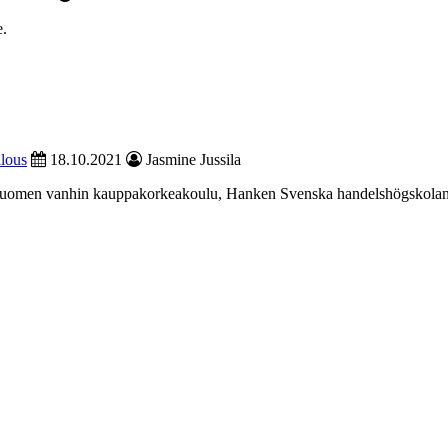
e.
lous
18.10.2021
Jasmine Jussila
lä. Suomen vanhin kauppakorkeakoulu, Hanken Svenska handelshögskolan, 