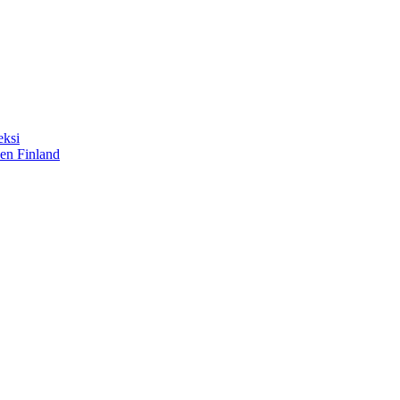
eksi
sen Finland