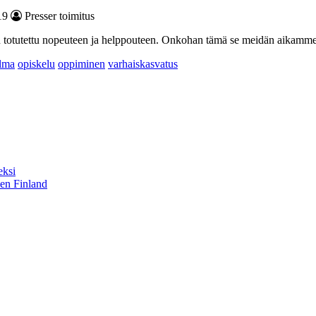
19
Presser toimitus
on totutettu nopeuteen ja helppouteen. Onkohan tämä se meidän aikamme
elma
opiskelu
oppiminen
varhaiskasvatus
eksi
sen Finland