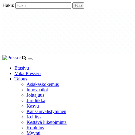
Haku:
Etusivu
Mikä Presser?
Talous
Asiakaskokemus
Innovaatiot
Johtajuus
Juridiikka
Kasvu
Kansainvälistyminen
Kehitys
Kestävä liiketoiminta
Koulutus
Myynti