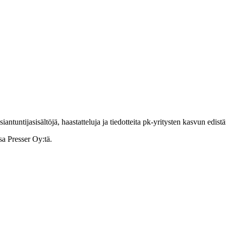
ntuntijasisältöjä, haastatteluja ja tiedotteita pk-yritysten kasvun edist
sa Presser Oy:tä.