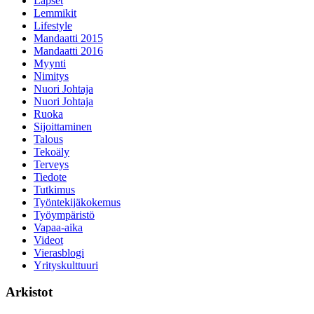
Lapset
Lemmikit
Lifestyle
Mandaatti 2015
Mandaatti 2016
Myynti
Nimitys
Nuori Johtaja
Nuori Johtaja
Ruoka
Sijoittaminen
Talous
Tekoäly
Terveys
Tiedote
Tutkimus
Työntekijäkokemus
Työympäristö
Vapaa-aika
Videot
Vierasblogi
Yrityskulttuuri
Arkistot