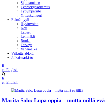
Sijoittaminen
Työntekijäkokemus
Työympäristö
Yrityskulttuuri
Elämäntyyli
Hyvinvointi
Koti
Lapset
Lemmikit
Ruoka
Terveys
Vapaa-aika
Vaikuttajablogi
Julkaisuarkisto
fi
en
English
fi
en
English
Marita Salo: Lupa oppia – mutta millä evä