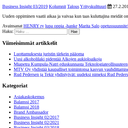
Business Insight 03/2019
Kolumnit
Talous
Yrityskulttuuri
27.2.20
Uuden oppiminen vaatii aikaa ja vaivaa kun taas kuluttajina meidät 
Avainsanat
HENRY ry
lupa oppia -hanke
Marita Salo
opetussuunnit
Haku:
Viimeisimmät artikkelit
Luottamuksesta juristin tärkein pääoma
Uusi alkoholilaki pidentää Alkojen aukioloaikoja
Miapetra Kumpula-Natri eduskunnasta Teknologiateollisuuteen
MTV Oy yhdistää kaupalliset toimintonsa kasvun vauhdittamis
Rud Pedersen ja Tekir yhdistyivät: uudeksi nimeksi Rud Peder
Kategoriat
Asiakaskokemus
Balanssi 2017
Balanssi 2018
Brand Ambassador
Business Insight 02/2017
Business Insight 02/2021
Business Insight 03/2018