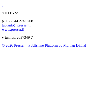
YHTEYS:
p. +358 44 274 0208
tuotanto@presser.fi
www.presser.fi
y-tunnus: 2637349-7
© 2026 Presser
–
Publishing Platform by Morgan Digital