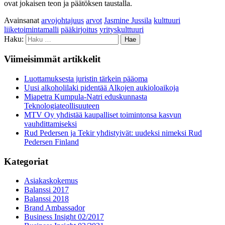
ovat jokaisen teon ja päätöksen taustalla.
Avainsanat
arvojohtajuus
arvot
Jasmine Jussila
kulttuuri
liiketoimintamalli
pääkirjoitus
yrityskulttuuri
Haku:
Viimeisimmät artikkelit
Luottamuksesta juristin tärkein pääoma
Uusi alkoholilaki pidentää Alkojen aukioloaikoja
Miapetra Kumpula-Natri eduskunnasta
Teknologiateollisuuteen
MTV Oy yhdistää kaupalliset toimintonsa kasvun
vauhdittamiseksi
Rud Pedersen ja Tekir yhdistyivät: uudeksi nimeksi Rud
Pedersen Finland
Kategoriat
Asiakaskokemus
Balanssi 2017
Balanssi 2018
Brand Ambassador
Business Insight 02/2017