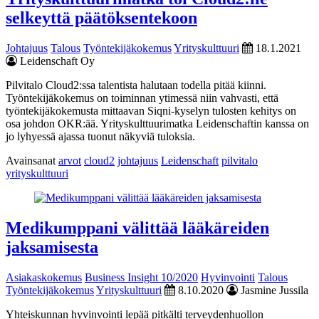
selkeyttä päätöksentekoon
Johtajuus
Talous
Työntekijäkokemus
Yrityskulttuuri
18.1.2021
Leidenschaft Oy
Pilvitalo Cloud2:ssa talentista halutaan todella pitää kiinni.
Työntekijäkokemus on toiminnan ytimessä niin vahvasti, että
työntekijäkokemusta mittaavan Siqni-kyselyn tulosten kehitys on
osa johdon OKR:ää. Yrityskulttuurimatka Leidenschaftin kanssa on
jo lyhyessä ajassa tuonut näkyviä tuloksia.
Avainsanat
arvot
cloud2
johtajuus
Leidenschaft
pilvitalo
yrityskulttuuri
Medikumppani välittää lääkäreiden
jaksamisesta
Asiakaskokemus
Business Insight 10/2020
Hyvinvointi
Talous
Työntekijäkokemus
Yrityskulttuuri
8.10.2020
Jasmine Jussila
Yhteiskunnan hyvinvointi lepää pitkälti terveydenhuollon