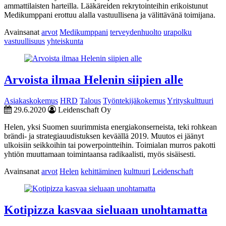
ammattilaisten harteilla. Lääkäreiden rekrytointeihin erikoistunut
Medikumppani erottuu alalla vastuullisena ja välittävänä toimijana.
Avainsanat
arvot
Medikumppani
terveydenhuolto
urapolku
vastuullisuus
yhteiskunta
Arvoista ilmaa Helenin siipien alle
Asiakaskokemus
HRD
Talous
Työntekijäkokemus
Yrityskulttuuri
29.6.2020
Leidenschaft Oy
Helen, yksi Suomen suurimmista energiakonserneista, teki rohkean
brändi- ja strategiauudistuksen keväällä 2019. Muutos ei jäänyt
ulkoisiin seikkoihin tai powerpointteihin. Toimialan murros pakotti
yhtiön muuttamaan toimintaansa radikaalisti, myös sisäisesti.
Avainsanat
arvot
Helen
kehittäminen
kulttuuri
Leidenschaft
Kotipizza kasvaa sieluaan unohtamatta