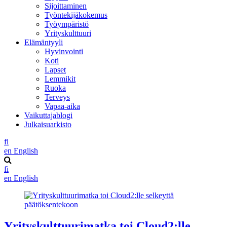
Sijoittaminen
Työntekijäkokemus
Työympäristö
Yrityskulttuuri
Elämäntyyli
Hyvinvointi
Koti
Lapset
Lemmikit
Ruoka
Terveys
Vapaa-aika
Vaikuttajablogi
Julkaisuarkisto
fi
en
English
fi
en
English
Yrityskulttuurimatka toi Cloud2:lle