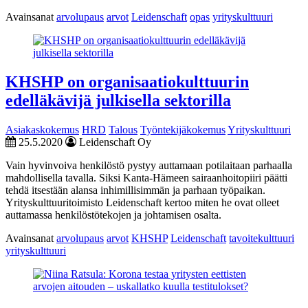
Avainsanat
arvolupaus
arvot
Leidenschaft
opas
yrityskulttuuri
KHSHP on organisaatiokulttuurin
edelläkävijä julkisella sektorilla
Asiakaskokemus
HRD
Talous
Työntekijäkokemus
Yrityskulttuuri
25.5.2020
Leidenschaft Oy
Vain hyvinvoiva henkilöstö pystyy auttamaan potilaitaan parhaalla
mahdollisella tavalla. Siksi Kanta-Hämeen sairaanhoitopiiri päätti
tehdä itsestään alansa inhimillisimmän ja parhaan työpaikan.
Yrityskulttuuritoimisto Leidenschaft kertoo miten he ovat olleet
auttamassa henkilöstötekojen ja johtamisen osalta.
Avainsanat
arvolupaus
arvot
KHSHP
Leidenschaft
tavoitekulttuuri
yrityskulttuuri