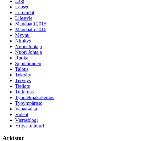
Laki
Lapset
Lemmikit
Lifestyle
Mandaatti 2015
Mandaatti 2016
Myynti
Nimitys
Nuori Johtaja
Nuori Johtaja
Ruoka
Sijoittaminen
Talous
Tekoäly
Terveys
Tiedote
Tutkimus
Työntekijäkokemus
Työympäristö
Vapaa-aika
Videot
Vierasblogi
Yrityskulttuuri
Arkistot