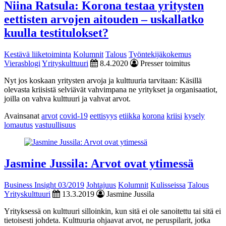
Niina Ratsula: Korona testaa yritysten
eettisten arvojen aitouden – uskallatko
kuulla testitulokset?
Kestävä liiketoiminta
Kolumnit
Talous
Työntekijäkokemus
Vierasblogi
Yrityskulttuuri
8.4.2020
Presser toimitus
Nyt jos koskaan yritysten arvoja ja kulttuuria tarvitaan: Käsillä
olevasta kriisistä selviävät vahvimpana ne yritykset ja organisaatiot,
joilla on vahva kulttuuri ja vahvat arvot.
Avainsanat
arvot
covid-19
eettisyys
etiikka
korona
kriisi
kysely
lomautus
vastuullisuus
Jasmine Jussila: Arvot ovat ytimessä
Business Insight 03/2019
Johtajuus
Kolumnit
Kulisseissa
Talous
Yrityskulttuuri
13.3.2019
Jasmine Jussila
Yrityksessä on kulttuuri silloinkin, kun sitä ei ole sanoitettu tai sitä ei
tietoisesti johdeta. Kulttuuria ohjaavat arvot, ne peruspilarit, jotka