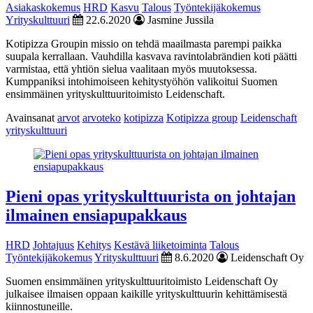
Asiakaskokemus
HRD
Kasvu
Talous
Työntekijäkokemus
Yrityskulttuuri
22.6.2020
Jasmine Jussila
Kotipizza Groupin missio on tehdä maailmasta parempi paikka
suupala kerrallaan. Vauhdilla kasvava ravintolabrändien koti päätti
varmistaa, että yhtiön sielua vaalitaan myös muutoksessa.
Kumppaniksi intohimoiseen kehitystyöhön valikoitui Suomen
ensimmäinen yrityskulttuuritoimisto Leidenschaft.
Avainsanat
arvot
arvoteko
kotipizza
Kotipizza group
Leidenschaft
yrityskulttuuri
Pieni opas yrityskulttuurista on johtajan
ilmainen ensiapupakkaus
HRD
Johtajuus
Kehitys
Kestävä liiketoiminta
Talous
Työntekijäkokemus
Yrityskulttuuri
8.6.2020
Leidenschaft Oy
Suomen ensimmäinen yrityskulttuuritoimisto Leidenschaft Oy
julkaisee ilmaisen oppaan kaikille yrityskulttuurin kehittämisestä
kiinnostuneille.