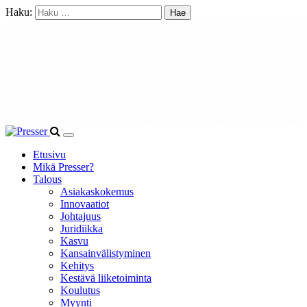
Haku:
Etusivu
Mikä Presser?
Talous
Asiakaskokemus
Innovaatiot
Johtajuus
Juridiikka
Kasvu
Kansainvälistyminen
Kehitys
Kestävä liiketoiminta
Koulutus
Myynti