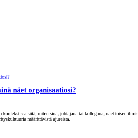
sinä näet organisaatiosi?
kontekstissa siitä, miten sinä, johtajana tai kollegana, näet toisen i
tyskulttuuria määrittävistä ajureista.