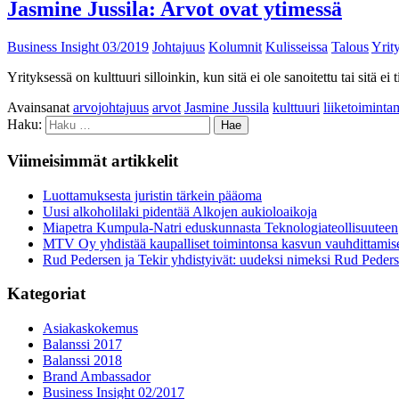
Jasmine Jussila: Arvot ovat ytimessä
Business Insight 03/2019
Johtajuus
Kolumnit
Kulisseissa
Talous
Yrity
Yrityksessä on kulttuuri silloinkin, kun sitä ei ole sanoitettu tai sitä ei
Avainsanat
arvojohtajuus
arvot
Jasmine Jussila
kulttuuri
liiketoimintam
Haku:
Viimeisimmät artikkelit
Luottamuksesta juristin tärkein pääoma
Uusi alkoholilaki pidentää Alkojen aukioloaikoja
Miapetra Kumpula-Natri eduskunnasta Teknologiateollisuuteen
MTV Oy yhdistää kaupalliset toimintonsa kasvun vauhdittamis
Rud Pedersen ja Tekir yhdistyivät: uudeksi nimeksi Rud Peder
Kategoriat
Asiakaskokemus
Balanssi 2017
Balanssi 2018
Brand Ambassador
Business Insight 02/2017