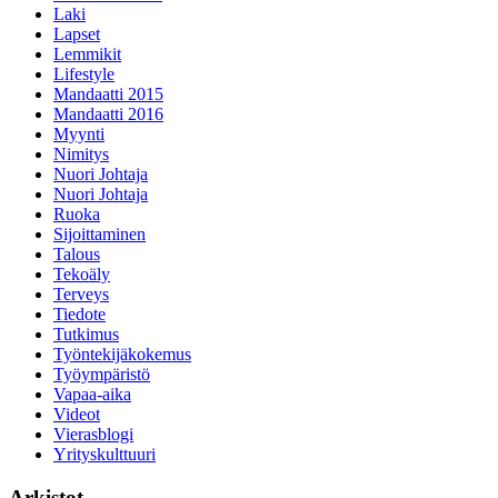
Laki
Lapset
Lemmikit
Lifestyle
Mandaatti 2015
Mandaatti 2016
Myynti
Nimitys
Nuori Johtaja
Nuori Johtaja
Ruoka
Sijoittaminen
Talous
Tekoäly
Terveys
Tiedote
Tutkimus
Työntekijäkokemus
Työympäristö
Vapaa-aika
Videot
Vierasblogi
Yrityskulttuuri
Arkistot