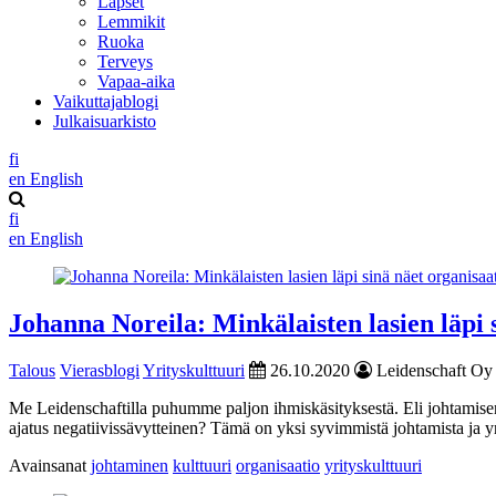
Lapset
Lemmikit
Ruoka
Terveys
Vapaa-aika
Vaikuttajablogi
Julkaisuarkisto
fi
en
English
fi
en
English
Johanna Noreila: Minkälaisten lasien läpi 
Talous
Vierasblogi
Yrityskulttuuri
26.10.2020
Leidenschaft Oy
Me Leidenschaftilla puhumme paljon ihmiskäsityksestä. Eli johtamisen 
ajatus negatiivissävytteinen? Tämä on yksi syvimmistä johtamista ja yri
Avainsanat
johtaminen
kulttuuri
organisaatio
yrityskulttuuri