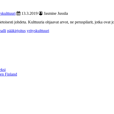
skulttuuri
13.3.2019
Jasmine Jussila
 tietoisesti johdeta. Kulttuuria ohjaavat arvot, ne peruspilarit, jotka ovat 
alli
pääkirjoitus
yrityskulttuuri
eksi
sen Finland