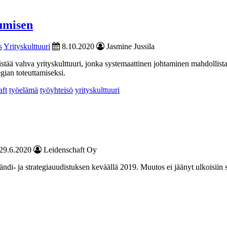
tumisen
s
Yrityskulttuuri
8.10.2020
Jasmine Jussila
istää vahva yrityskulttuuri, jonka systemaattinen johtaminen mahdollis
egian toteuttamiseksi.
aft
työelämä
työyhteisö
yrityskulttuuri
29.6.2020
Leidenschaft Oy
di- ja strategiauudistuksen keväällä 2019. Muutos ei jäänyt ulkoisiin 