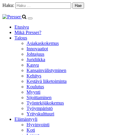
Haku:
Etusivu
Mikä Presser?
Talous
Asiakaskokemus
Innovaatiot
Johtajuus
Juridiikka
Kasvu
Kansainvälistyminen
Kehitys
Kestävä liiketoiminta
Koulutus
Myynti
Sijoittaminen
Työntekijäkokemus
Työympäristö
Yrityskulttuuri
Elämäntyyli
Hyvinvointi
Koti