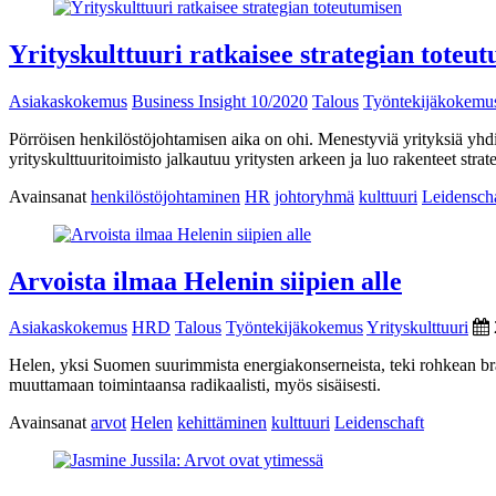
Yrityskulttuuri ratkaisee strategian toteu
Asiakaskokemus
Business Insight 10/2020
Talous
Työntekijäkokemu
Pörröisen henkilöstöjohtamisen aika on ohi. Menestyviä yrityksiä yhd
yrityskulttuuritoimisto jalkautuu yritysten arkeen ja luo rakenteet strat
Avainsanat
henkilöstöjohtaminen
HR
johtoryhmä
kulttuuri
Leidensch
Arvoista ilmaa Helenin siipien alle
Asiakaskokemus
HRD
Talous
Työntekijäkokemus
Yrityskulttuuri
Helen, yksi Suomen suurimmista energiakonserneista, teki rohkean brän
muuttamaan toimintaansa radikaalisti, myös sisäisesti.
Avainsanat
arvot
Helen
kehittäminen
kulttuuri
Leidenschaft