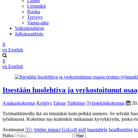
Lapset
Lemmikit
Ruoka
Terveys
Vapaa-aika
Vaikuttajablogi
Julkaisuarkisto
fi
en
English
fi
en
English
Itsestään huolehtiva ja verkostoitunut osa
Asiakaskokemus
Kehitys
Talous
Tutkimus
Työntekijäkokemus
20
Työmarkkinoilla ikä on muutakin kuin pelkkä numero. Se selviää Suom
työnhaussa. Kokemus tuo kuitenkin mukanaan kyvykkyyttä, jonka esi
Avainsanat
55+
bridge impact
GoGolf
golf
haastattelu
headhunting
k
Haku: