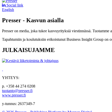
Social link
English
Presser - Kasvun asialla
Presser on media, joka tukee kasvuyrityksiä viestinnässä. Tuotamme asia
Tapahtumiin ja koulutuksiin erikoistunut Business Insight Group on o
JULKAISUJAMME
YHTEYS:
p. +358 44 274 0208
tuotanto@presser.fi
www.presser.fi
y-tunnus: 2637349-7