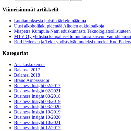
Viimeisimmät artikkelit
Luottamuksesta juristin tärkein pääoma
Uusi alkoholilaki pidentää Alkojen aukioloaikoja
Miapetra Kumpula-Natri eduskunnasta Teknologiateollisuuteen
MTV Oy yhdistää kaupalliset toimintonsa kasvun vauhdittamis
Rud Pedersen ja Tekir yhdistyivät: uudeksi nimeksi Rud Peder
Kategoriat
Asiakaskokemus
Balanssi 2017
Balanssi 2018
Brand Ambassador
Business Insight 02/2017
Business Insight 02/2021
Business Insight 03/2018
Business Insight 03/2019
Business Insight 03/2020
Business Insight 10/2019
Business Insight 10/2020
Business Insight 10/2021
Business Insight 12/2017