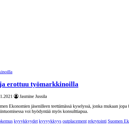
aja erottuu työmarkkinoilla
.1.2021
Jasmine Jussila
en Ekonomien jäsenilleen teettämässä kyselyssä, jonka mukaan jopa 80 
intuomisessa voi hyödyntää myös konsulttiapua.
okemus
kyvykkyydet
kyvyykkyys
outplacement
rekrytointi
Suomen Ek