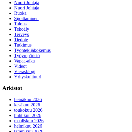
Nuori Johtaja
Nuori Johtaja
Ruoka
Sijoittaminen
Talous
Tekoäly
Terveys
Tiedote
Tutkimus
Työntekijäkokemus
Työympäristö
Vapaa-aika
Videot
Vierasblogi
Yrityskulttuuri
Arkistot
heinäkuu 2026
kesäkuu 2026
toukokuu 2026
huhtikuu 2026
maaliskuu 2026
helmikuu 2026
tammikuu 2026