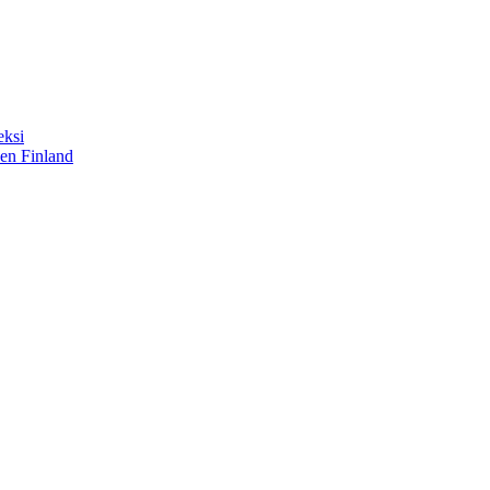
eksi
sen Finland