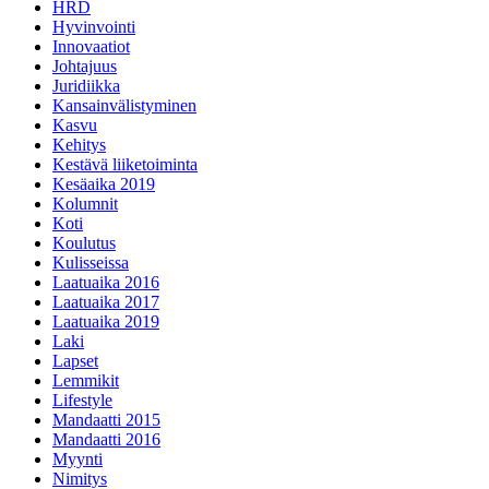
HRD
Hyvinvointi
Innovaatiot
Johtajuus
Juridiikka
Kansainvälistyminen
Kasvu
Kehitys
Kestävä liiketoiminta
Kesäaika 2019
Kolumnit
Koti
Koulutus
Kulisseissa
Laatuaika 2016
Laatuaika 2017
Laatuaika 2019
Laki
Lapset
Lemmikit
Lifestyle
Mandaatti 2015
Mandaatti 2016
Myynti
Nimitys