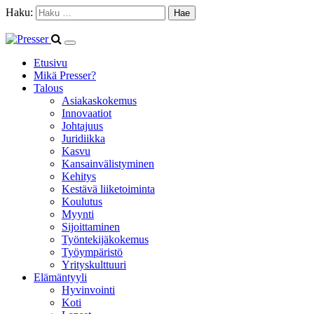
Haku:
Etusivu
Mikä Presser?
Talous
Asiakaskokemus
Innovaatiot
Johtajuus
Juridiikka
Kasvu
Kansainvälistyminen
Kehitys
Kestävä liiketoiminta
Koulutus
Myynti
Sijoittaminen
Työntekijäkokemus
Työympäristö
Yrityskulttuuri
Elämäntyyli
Hyvinvointi
Koti