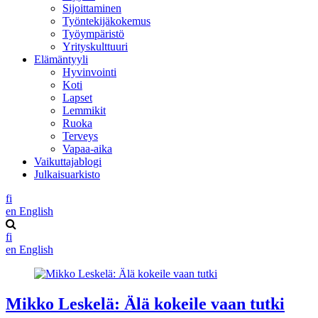
Sijoittaminen
Työntekijäkokemus
Työympäristö
Yrityskulttuuri
Elämäntyyli
Hyvinvointi
Koti
Lapset
Lemmikit
Ruoka
Terveys
Vapaa-aika
Vaikuttajablogi
Julkaisuarkisto
fi
en
English
fi
en
English
Mikko Leskelä: Älä kokeile vaan tutki