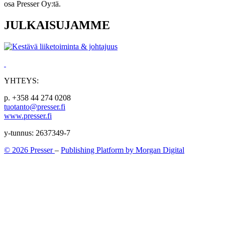
osa Presser Oy:tä.
JULKAISUJAMME
YHTEYS:
p. +358 44 274 0208
tuotanto@presser.fi
www.presser.fi
y-tunnus: 2637349-7
© 2026 Presser
–
Publishing Platform by Morgan Digital