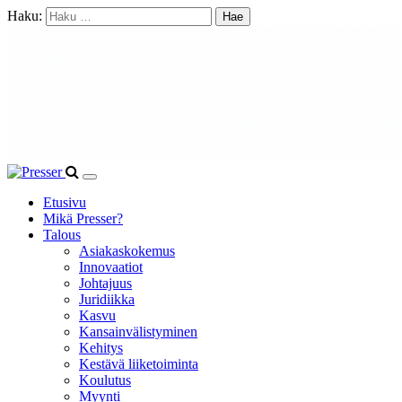
Haku:
Etusivu
Mikä Presser?
Talous
Asiakaskokemus
Innovaatiot
Johtajuus
Juridiikka
Kasvu
Kansainvälistyminen
Kehitys
Kestävä liiketoiminta
Koulutus
Myynti