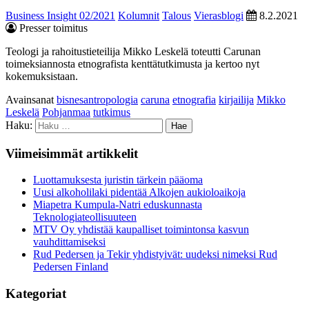
Business Insight 02/2021
Kolumnit
Talous
Vierasblogi
8.2.2021
Presser toimitus
Teologi ja rahoitustieteilija Mikko Leskelä toteutti Carunan
toimeksiannosta etnografista kenttätutkimusta ja kertoo nyt
kokemuksistaan.
Avainsanat
bisnesantropologia
caruna
etnografia
kirjailija
Mikko
Leskelä
Pohjanmaa
tutkimus
Haku:
Viimeisimmät artikkelit
Luottamuksesta juristin tärkein pääoma
Uusi alkoholilaki pidentää Alkojen aukioloaikoja
Miapetra Kumpula-Natri eduskunnasta
Teknologiateollisuuteen
MTV Oy yhdistää kaupalliset toimintonsa kasvun
vauhdittamiseksi
Rud Pedersen ja Tekir yhdistyivät: uudeksi nimeksi Rud
Pedersen Finland
Kategoriat