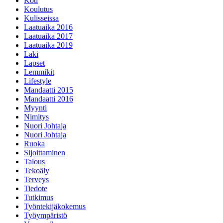
Koti
Koulutus
Kulisseissa
Laatuaika 2016
Laatuaika 2017
Laatuaika 2019
Laki
Lapset
Lemmikit
Lifestyle
Mandaatti 2015
Mandaatti 2016
Myynti
Nimitys
Nuori Johtaja
Nuori Johtaja
Ruoka
Sijoittaminen
Talous
Tekoäly
Terveys
Tiedote
Tutkimus
Työntekijäkokemus
Työympäristö