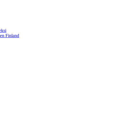
eksi
sen Finland