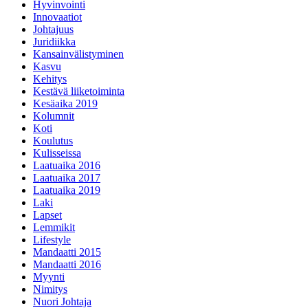
Hyvinvointi
Innovaatiot
Johtajuus
Juridiikka
Kansainvälistyminen
Kasvu
Kehitys
Kestävä liiketoiminta
Kesäaika 2019
Kolumnit
Koti
Koulutus
Kulisseissa
Laatuaika 2016
Laatuaika 2017
Laatuaika 2019
Laki
Lapset
Lemmikit
Lifestyle
Mandaatti 2015
Mandaatti 2016
Myynti
Nimitys
Nuori Johtaja