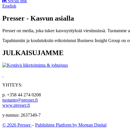
Social link
English
Presser - Kasvun asialla
Presser on media, joka tukee kasvuyrityksiä viestinnässä. Tuotamme asia
Tapahtumiin ja koulutuksiin erikoistunut Business Insight Group on o
JULKAISUJAMME
YHTEYS:
p. +358 44 274 0208
tuotanto@presser.fi
www.presser.fi
y-tunnus: 2637349-7
© 2026 Presser
–
Publishing Platform by Morgan Digital