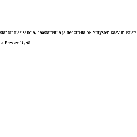
ntuntijasisältöjä, haastatteluja ja tiedotteita pk-yritysten kasvun edist
sa Presser Oy:tä.