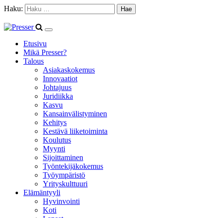
Haku:
Etusivu
Mikä Presser?
Talous
Asiakaskokemus
Innovaatiot
Johtajuus
Juridiikka
Kasvu
Kansainvälistyminen
Kehitys
Kestävä liiketoiminta
Koulutus
Myynti
Sijoittaminen
Työntekijäkokemus
Työympäristö
Yrityskulttuuri
Elämäntyyli
Hyvinvointi
Koti