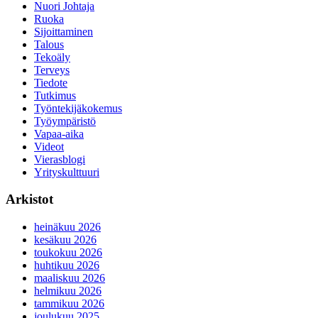
Nuori Johtaja
Ruoka
Sijoittaminen
Talous
Tekoäly
Terveys
Tiedote
Tutkimus
Työntekijäkokemus
Työympäristö
Vapaa-aika
Videot
Vierasblogi
Yrityskulttuuri
Arkistot
heinäkuu 2026
kesäkuu 2026
toukokuu 2026
huhtikuu 2026
maaliskuu 2026
helmikuu 2026
tammikuu 2026
joulukuu 2025