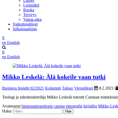
Lapset
Lemmikit
Ruoka
Terveys
Vapaa-aika
Vaikuttajablogi
Julkaisuarkisto
fi
en
English
fi
en
English
Mikko Leskelä: Älä kokeile vaan tutki
Business Insight 02/2021
Kolumnit
Talous
Vierasblogi
8.2.2021
Teologi ja rahoitustieteilija Mikko Leskelä toteutti Carunan toimeksia
Avainsanat
bisnesantropologia
caruna
etnografia
kirjailija
Mikko Lesk
Haku: