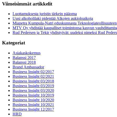
Viimeisimmät artikkelit
Luottamuksesta juristin tärkein pääoma
Uusi alkoholilaki pidentää Alkojen aukioloaikoja
Miapetra Kumpula-Natri eduskunnasta Teknologiateollisuuteen
MTV Oy yhdistää kaupalliset toimintonsa kasvun vauhdittamis
Rud Pedersen ja Tekir yhdistyivät: uudeksi nimeksi Rud Peder
Kategoriat
Asiakaskokemus
Balanssi 2017
Balanssi 2018
Brand Ambassador
Business Insight 02/2017
Business Insight 02/2021
Business Insight 03/2018
Business Insight 03/2019
Business Insight 03/2020
Business Insight 10/2019
Business Insight 10/2020
Business Insight 10/2021
Business Insight 12/2017
HRD