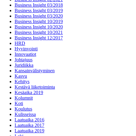
Business Insight 03/2018
Business Insight 03/2019
Business Insight 03/2020
Business Insight 10/2019
Business Insight 10/2020
Business Insight 10/2021
Business Insight 12/2017
HRD
Hyvinvointi
Innovaatiot
Johtajuus
Juridiikka
Kansainvälistyminen
Kasvu
Kehitys
Kestävä liiketoiminta
Kesäaika 2019
Kolumnit
Koti
Koulutus
Kulisseissa
Laatuaika 2016
Laatuaika 2017
Laatuaika 2019