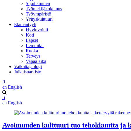
Sijoittaminen
Työntekijäkokemus
Työympäristö
Yrityskulttuuri
Elämäntyyli
Hyvinvointi
Koti
Lapset
Lemmikit
Ruoka
Terveys
Vapaa-aika
Vaikuttajablogi
Julkaisuarkisto
fi
en
English
fi
en
English
Avoimuuden kulttuuri tuo tehokkuutta ja 