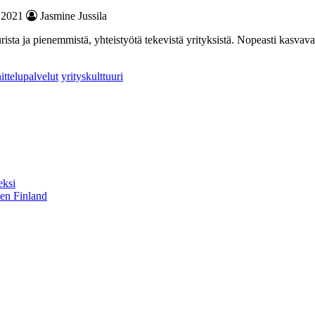
.2021
Jasmine Jussila
rista ja pienemmistä, yhteistyötä tekevistä yrityksistä. Nopeasti kasvav
ttelupalvelut
yrityskulttuuri
eksi
sen Finland