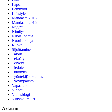
Laki
Lapset
Lemmikit
Lifestyle
Mandaatti 2015
Mandaatti 2016
Myynti
Nimitys
Nuori Johtaja
Nuori Johtaja
Ruoka
Sijoittaminen
Talous
Tekoäly
Terveys
Tiedote
Tutkimus
Työntekijäkokemus
Työympäristö
Vapaa-aika
Videot
Vierasblogi
Yrityskulttuuri
Arkistot