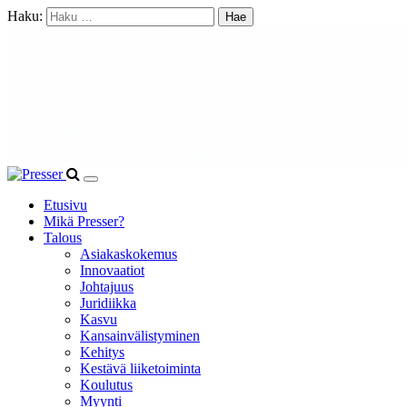
Haku:
Etusivu
Mikä Presser?
Talous
Asiakaskokemus
Innovaatiot
Johtajuus
Juridiikka
Kasvu
Kansainvälistyminen
Kehitys
Kestävä liiketoiminta
Koulutus
Myynti