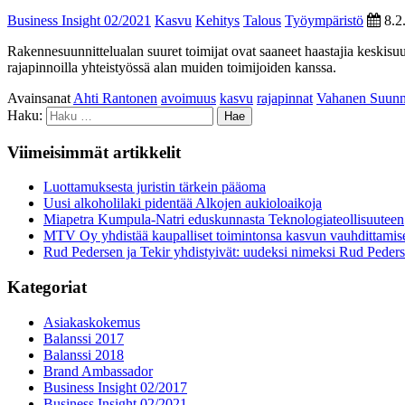
Business Insight 02/2021
Kasvu
Kehitys
Talous
Työympäristö
8.2
Rakennesuunnittelualan suuret toimijat ovat saaneet haastajia keskisuu
rajapinnoilla yhteistyössä alan muiden toimijoiden kanssa.
Avainsanat
Ahti Rantonen
avoimuus
kasvu
rajapinnat
Vahanen Suunni
Haku:
Viimeisimmät artikkelit
Luottamuksesta juristin tärkein pääoma
Uusi alkoholilaki pidentää Alkojen aukioloaikoja
Miapetra Kumpula-Natri eduskunnasta Teknologiateollisuuteen
MTV Oy yhdistää kaupalliset toimintonsa kasvun vauhdittamis
Rud Pedersen ja Tekir yhdistyivät: uudeksi nimeksi Rud Peder
Kategoriat
Asiakaskokemus
Balanssi 2017
Balanssi 2018
Brand Ambassador
Business Insight 02/2017
Business Insight 02/2021