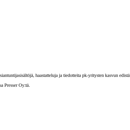
ntuntijasisältöjä, haastatteluja ja tiedotteita pk-yritysten kasvun edist
sa Presser Oy:tä.