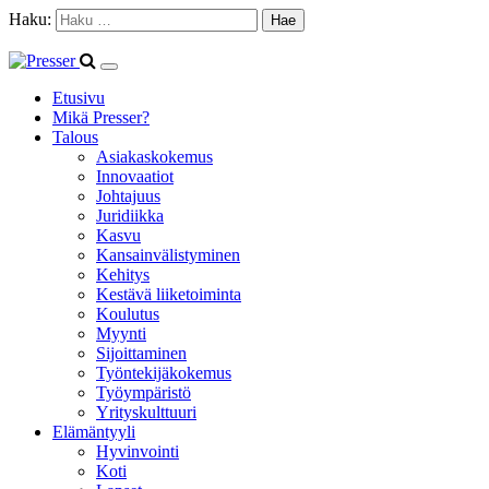
Haku:
Etusivu
Mikä Presser?
Talous
Asiakaskokemus
Innovaatiot
Johtajuus
Juridiikka
Kasvu
Kansainvälistyminen
Kehitys
Kestävä liiketoiminta
Koulutus
Myynti
Sijoittaminen
Työntekijäkokemus
Työympäristö
Yrityskulttuuri
Elämäntyyli
Hyvinvointi
Koti