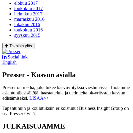
elokuu 2017
toukokuu 2017
helmikuu 2017
marraskuu 2016
lokakuu 2016
toukokuu 2016
syyskuu 2015
Takaisin ylös
Social link
English
Presser - Kasvun asialla
Presser on media, joka tukee kasvuyrityksiä viestinnässä. Tuotamme
asiantuntijasisältöjä, haastatteluja ja tiedotteita pk-yritysten kasvun
edistämiseksi.
LISÄÄ>>
Tapahtumiin ja koulutuksiin erikoistunut Business Insight Group on
osa Presser Oy:tä.
JULKAISUJAMME