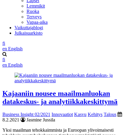
Lapset
Lemmikit
Ruoka
Terveys
Vapaa-aika
Vaikuttajablogi
Julkaisuarkisto
fi
en
English
fi
en
English
Kajaaniin nousee maailmanluokan
datakeskus- ja analytiikkakeskittymä
Business Insight 02/2021
Innovaatiot
Kasvu
Kehitys
Talous
8.2.2021
Jasmine Jussila
Yksi maailman tehokkaimmista ja Euroopan ylivoimaisesti