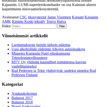
tehokkain suurteholaskennan tietokoneympäristöistä nousee
Kajaaniin. LUMI-supertietokonehanke on osa Kainuun alueen
laajamittaista innovaatioekosysteemiä.
Avainsanat
CSC
ekosysteemi
Janne Vuorinen
Kajaani
Kajaanin
AMK
Kimmo Koski
tekoäly
Teuvo Hatva
Haku:
Viimeisimmät artikkelit
Luottamuksesta juristin tärkein pääoma
Uusi alkoholilaki pidentää Alkojen aukioloaikoja
Miapetra Kumpula-Natri eduskunnasta
Teknologiateollisuuteen
MTV Oy yhdistää kaupalliset toimintonsa kasvun
vauhdittamiseksi
Rud Pedersen ja Tekir yhdistyivät: uudeksi nimeksi Rud
Pedersen Finland
Kategoriat
Asiakaskokemus
Balanssi 2017
Balanssi 2018
Brand Ambassador