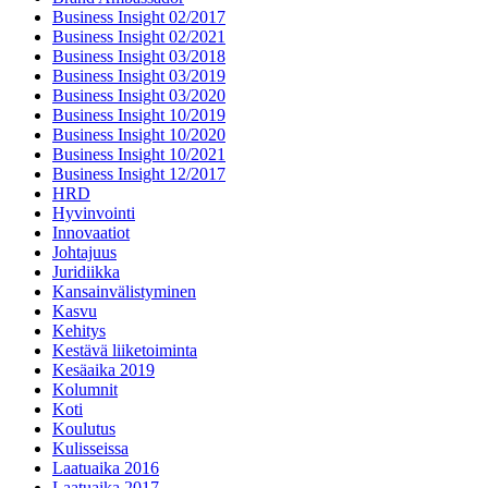
Business Insight 02/2017
Business Insight 02/2021
Business Insight 03/2018
Business Insight 03/2019
Business Insight 03/2020
Business Insight 10/2019
Business Insight 10/2020
Business Insight 10/2021
Business Insight 12/2017
HRD
Hyvinvointi
Innovaatiot
Johtajuus
Juridiikka
Kansainvälistyminen
Kasvu
Kehitys
Kestävä liiketoiminta
Kesäaika 2019
Kolumnit
Koti
Koulutus
Kulisseissa
Laatuaika 2016
Laatuaika 2017