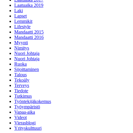
Laatuaika 2019
Laki
Lapset
Lemmikit
Lifestyle
Mandaatti 2015
Mandaatti 2016
Myynti
Nimitys
Nuori Johtaja
Nuori Johtaja
Ruoka
Sijoittaminen
Talous
Tekoäly
Terveys
Tiedote
Tutkimus
Työntekijäkokemus
Työympäristö
Vapaa-aika
Videot
Vierasblogi
Yrityskulttuuri