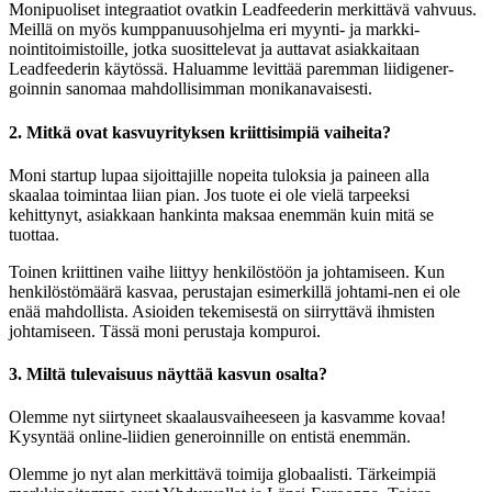
Monipuoliset integraatiot ovatkin Leadfeederin merkittävä vahvuus.
Meillä on myös kumppanuusohjelma eri myynti- ja markki-
nointitoimistoille, jotka suosittelevat ja auttavat asiakkaitaan
Leadfeederin käytössä. Haluamme levittää paremman liidigener-
goinnin sanomaa mahdollisimman monikanavaisesti.
2. Mitkä ovat kasvuyrityksen kriittisimpiä vaiheita?
Moni startup lupaa sijoittajille nopeita tuloksia ja paineen alla
skaalaa toimintaa liian pian. Jos tuote ei ole vielä tarpeeksi
kehittynyt, asiakkaan hankinta maksaa enemmän kuin mitä se
tuottaa.
Toinen kriittinen vaihe liittyy henkilöstöön ja johtamiseen. Kun
henkilöstömäärä kasvaa, perustajan esimerkillä johtami-nen ei ole
enää mahdollista. Asioiden tekemisestä on siirryttävä ihmisten
johtamiseen. Tässä moni perustaja kompuroi.
3. Miltä tulevaisuus näyttää kasvun osalta?
Olemme nyt siirtyneet skaalausvaiheeseen ja kasvamme kovaa!
Kysyntää online-liidien generoinnille on entistä enemmän.
Olemme jo nyt alan merkittävä toimija globaalisti. Tärkeimpiä