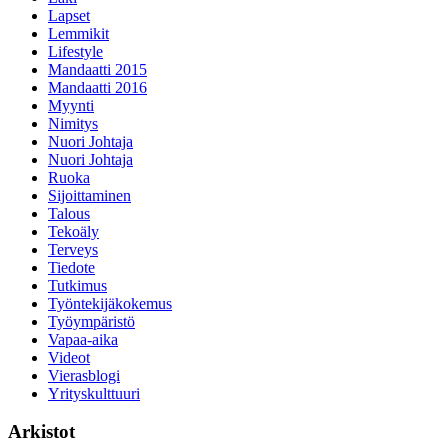
Lapset
Lemmikit
Lifestyle
Mandaatti 2015
Mandaatti 2016
Myynti
Nimitys
Nuori Johtaja
Nuori Johtaja
Ruoka
Sijoittaminen
Talous
Tekoäly
Terveys
Tiedote
Tutkimus
Työntekijäkokemus
Työympäristö
Vapaa-aika
Videot
Vierasblogi
Yrityskulttuuri
Arkistot