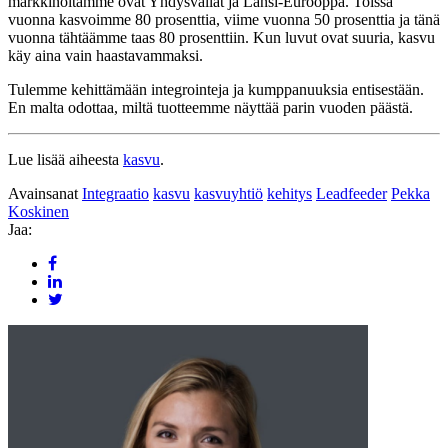
markkinoitamme ovat Yhdysvallat ja Länsi-Eurooppa. Toissa
vuonna kasvoimme 80 prosenttia, viime vuonna 50 prosenttia ja tänä
vuonna tähtäämme taas 80 prosenttiin. Kun luvut ovat suuria, kasvu
käy aina vain haastavammaksi.
Tulemme kehittämään integrointeja ja kumppanuuksia entisestään.
En malta odottaa, miltä tuotteemme näyttää parin vuoden päästä.
Lue lisää aiheesta
kasvu
.
Avainsanat
Integraatio
kasvu
kasvuyhtiö
kehitys
Leadfeeder
Pekka
Koskinen
Jaa: