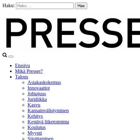
Haku:
Etusivu
Mikä Presser?
Talous
Asiakaskokemus
Innovaatiot
Johtajuus
Juridiikka
Kasvu
Kansainvälistyminen
Kehitys
Kestävä liiketoiminta
Koulutus
Myynti
Sijoittaminen