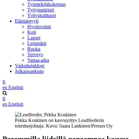
Työntekijäkokemus
Työympäristö
Yrityskulttuuri
Elämäntyyli
Hyvinvointi
Koti
Lapset
Lemmikit
Ruoka
Terveys
Vapaa-aika
Vaikuttajablogi
Julkaisuarkisto
fi
en
English
fi
en
English
Pekka Koskinen on kasvuyritys Leadfeederin
toimitusjohtaja. Kuva: Saara Lankinen/Presser Oy
Paremmilla liideillä nopeampaa kasvua