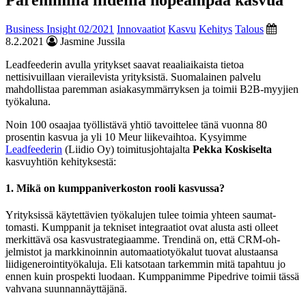
Business Insight 02/2021
Innovaatiot
Kasvu
Kehitys
Talous
8.2.2021
Jasmine Jussila
Leadfeederin avulla yritykset saavat reaaliaikaista tietoa
nettisivuillaan vierailevista yrityksistä. Suomalainen palvelu
mahdollistaa paremman asiakasymmärryksen ja toimii B2B-myyjien
työkaluna.
Noin 100 osaajaa työllistävä yhtiö tavoittelee tänä vuonna 80
prosentin kasvua ja yli 10 Meur liikevaihtoa. Kysyimme
Leadfeederin
(Liidio Oy) toimitusjohtajalta
Pekka Koskiselta
kasvuyhtiön kehityksestä:
1. Mikä on kumppaniverkoston rooli kasvussa?
Yrityksissä käytettävien työkalujen tulee toimia yhteen saumat-
tomasti. Kumppanit ja tekniset integraatiot ovat alusta asti olleet
merkittävä osa kasvustrategiaamme. Trendinä on, että CRM-oh-
jelmistot ja markkinoinnin automaatiotyökalut tuovat alustaansa
liidigenerointityökaluja. Eli katsotaan tarkemmin mitä tapahtuu jo
ennen kuin prospekti luodaan. Kumppanimme Pipedrive toimii tässä
vahvana suunnannäyttäjänä.