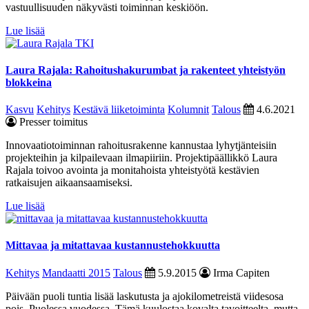
vastuullisuuden näkyvästi toiminnan keskiöön.
Lue lisää
Laura Rajala: Rahoitushakurumbat ja rakenteet yhteistyön
blokkeina
Kasvu
Kehitys
Kestävä liiketoiminta
Kolumnit
Talous
4.6.2021
Presser toimitus
Innovaatiotoiminnan rahoitusrakenne kannustaa lyhytjänteisiin
projekteihin ja kilpailevaan ilmapiiriin. Projektipäällikkö Laura
Rajala toivoo avointa ja monitahoista yhteistyötä kestävien
ratkaisujen aikaansaamiseksi.
Lue lisää
Mittavaa ja mitattavaa kustannustehokkuutta
Kehitys
Mandaatti 2015
Talous
5.9.2015
Irma Capiten
Päivään puoli tuntia lisää laskutusta ja ajokilometreistä viidesosa
pois. Puolessa vuodessa. Tämä kuulostaa kovalta tavoitteelta, mutta