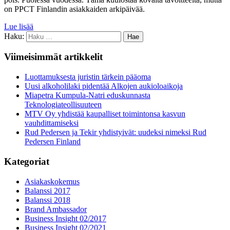
on PPCT Finlandin asiakkaiden arkipäivää.
Lue lisää
Haku:
Viimeisimmät artikkelit
Luottamuksesta juristin tärkein pääoma
Uusi alkoholilaki pidentää Alkojen aukioloaikoja
Miapetra Kumpula-Natri eduskunnasta
Teknologiateollisuuteen
MTV Oy yhdistää kaupalliset toimintonsa kasvun
vauhdittamiseksi
Rud Pedersen ja Tekir yhdistyivät: uudeksi nimeksi Rud
Pedersen Finland
Kategoriat
Asiakaskokemus
Balanssi 2017
Balanssi 2018
Brand Ambassador
Business Insight 02/2017
Business Insight 02/2021