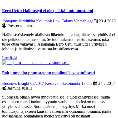
Eero Urtti: Hallitustyö ei ole pelkkä luottamustoimi
Johtajuus
Juridiikka
Kolumnit
Laki
Talous
Vierasblogi
23.4.2020
Presser toimitus
Hallitustyöskentely aktiivista liiketoimintaa harjoittavassa yhtiössä ei
ole pelkkä luottamustoimi. Se tuo mukanaan vastuuaseman, joka
tulee ottaa vakavasti. Asianajaja Eero Urtti muistuttaa yrityksen
johdon ja hallituksen vastuista kriisitilanteessa.
Lue lisää
Pohjanmaalta ponnistetaan maailmalle vastuullisesti
Business Insight 02/2017
Kestävä liiketoiminta
Talous
24.2.2017
Jasmine Jussila
Suomessa ollaan hyviä innovaatioissa ja tuotekehityksessä, mutta
osaamisen markkinointi myynnin vauhdittamiseksi on monessa
yrityksessä haaste. Suomalainen perheyritys Mirka nosti
toimitusjohtajakseen kansainvälisen markkinoinnin osaajan, jonka
luotsaamana pohjalainen menestyjäyritys on nostanut