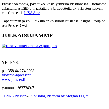
Presser on media, joka tukee kasvuyrityksiä viestinnässä. Tuotamme
asiantuntijasisältöjä, haastatteluja ja tiedotteita pk-yritysten kasvun
edistämiseksi.
LISÄÄ>>
Tapahtumiin ja koulutuksiin erikoistunut Business Insight Group on
osa Presser Oy:tä.
JULKAISUJAMME
YHTEYS:
p. +358 44 274 0208
tuotanto@presser.fi
www.presser.fi
y-tunnus: 2637349-7
© 2026 Presser
–
Publishing Platform by Morgan Digital