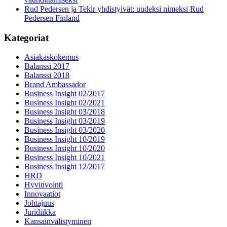
Rud Pedersen ja Tekir yhdistyivät: uudeksi nimeksi Rud
Pedersen Finland
Kategoriat
Asiakaskokemus
Balanssi 2017
Balanssi 2018
Brand Ambassador
Business Insight 02/2017
Business Insight 02/2021
Business Insight 03/2018
Business Insight 03/2019
Business Insight 03/2020
Business Insight 10/2019
Business Insight 10/2020
Business Insight 10/2021
Business Insight 12/2017
HRD
Hyvinvointi
Innovaatiot
Johtajuus
Juridiikka
Kansainvälistyminen