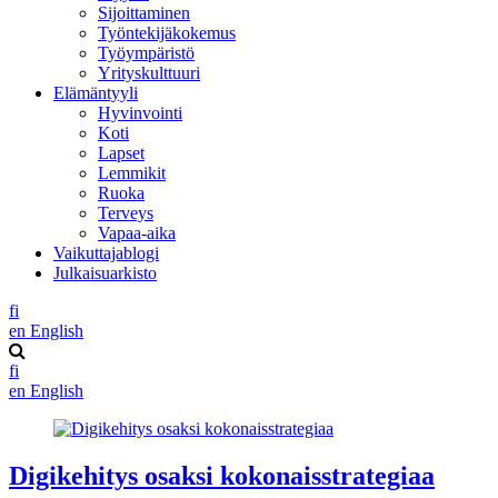
Sijoittaminen
Työntekijäkokemus
Työympäristö
Yrityskulttuuri
Elämäntyyli
Hyvinvointi
Koti
Lapset
Lemmikit
Ruoka
Terveys
Vapaa-aika
Vaikuttajablogi
Julkaisuarkisto
fi
en
English
fi
en
English
Digikehitys osaksi kokonaisstrategiaa