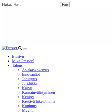
Haku:
Etusivu
Mikä Presser?
Talous
Asiakaskokemus
Innovaatiot
Johtajuus
Juridiikka
Kasvu
Kansainvälistyminen
Kehitys
Kestävä liiketoiminta
Koulutus
Myynti