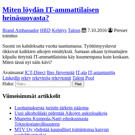
Miten löydän IT-ammattilaisen
heinäsuovasta?
Brand Ambassador
HRD
Kehitys
Talous
7.10.2016
Presser
toimitus
Suomi on kahdeksatta vuotta taantumassa. Työttömyysluvut
rikkovat kaikkien aikojen ennätyksiä. Samaan aikaan työnantajien
kilpailu tietyistä IT-ammattilaisista käy kuumempana kuin koskaan.
Miten tässä nyt näin kävi?
Avainsanat
ICT-Direct
Ilpo Järvenpää
IT-ala
IT-asiantuntija
LinkedIn
rekry
rekrytoija
rekrytointi
Talent Pool
Haku:
Viimeisimmät artikkelit
Luottamuksesta juristin tärkein pääoma
Uusi alkoholilaki pidentää Alkojen aukioloaikoja
Miapetra Kumpula-Natri eduskunnasta
Teknologiateollisuuteen
MTV Oy yhdistää kaupalliset toimintonsa kasvun
vauhdittamiseksi