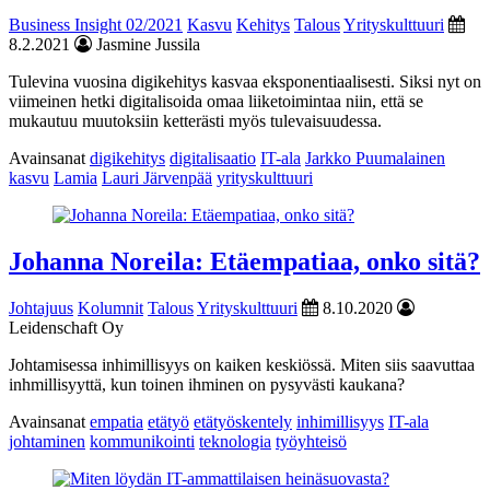
Business Insight 02/2021
Kasvu
Kehitys
Talous
Yrityskulttuuri
8.2.2021
Jasmine Jussila
Tulevina vuosina digikehitys kasvaa eksponentiaalisesti. Siksi nyt on
viimeinen hetki digitalisoida omaa liiketoimintaa niin, että se
mukautuu muutoksiin ketterästi myös tulevaisuudessa.
Avainsanat
digikehitys
digitalisaatio
IT-ala
Jarkko Puumalainen
kasvu
Lamia
Lauri Järvenpää
yrityskulttuuri
Johanna Noreila: Etäempatiaa, onko sitä?
Johtajuus
Kolumnit
Talous
Yrityskulttuuri
8.10.2020
Leidenschaft Oy
Johtamisessa inhimillisyys on kaiken keskiössä. Miten siis saavuttaa
inhmillisyyttä, kun toinen ihminen on pysyvästi kaukana?
Avainsanat
empatia
etätyö
etätyöskentely
inhimillisyys
IT-ala
johtaminen
kommunikointi
teknologia
työyhteisö