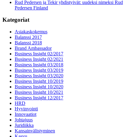
Rud Pedersen ja Tekir yhdistyivät: uudeksi nimeksi Rud
Pedersen Finland
Kategoriat
Asiakaskokemus
Balanssi 2017
Balanssi 2018
Brand Ambassador
Business Insight 02/2017
Business Insight 02/2021
Business Insight 03/2018
Business Insight 03/2019
Business Insight 03/2020
Business Insight 10/2019
Business Insight 10/2020
Business Insight 10/2021
Business Insight 12/2017
HRD
Hyvinvointi
Innovaatiot
Johtajuus
Juridiikka
Kansainvälistyminen
Kasvu