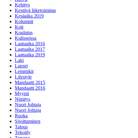
Kehitys
Kestävä liiketoiminta
Kesäaika 2019
Kolumnit
Koti
Koulutus
Kulisseissa
Laatuaika 2016
Laatuaika 2017
Laatuaika 2019
Laki
Lapset
Lemmikit
Lifestyle
Mandaatti 2015
Mandaatti 2016
Myynti
Nimitys
Nuori Johtaja
Nuori Johtaja
Ruoka
Sijoittaminen
Talous
Tekoäly
Terveys