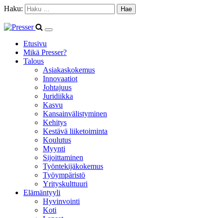
Haku:
Etusivu
Mikä Presser?
Talous
Asiakaskokemus
Innovaatiot
Johtajuus
Juridiikka
Kasvu
Kansainvälistyminen
Kehitys
Kestävä liiketoiminta
Koulutus
Myynti
Sijoittaminen
Työntekijäkokemus
Työympäristö
Yrityskulttuuri
Elämäntyyli
Hyvinvointi
Koti