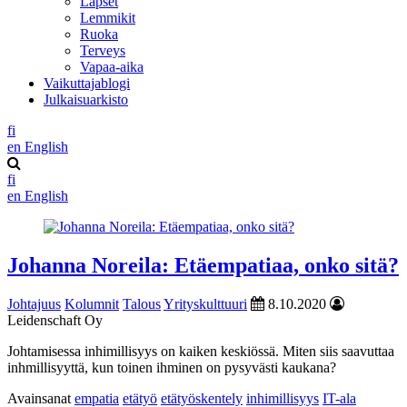
Lapset
Lemmikit
Ruoka
Terveys
Vapaa-aika
Vaikuttajablogi
Julkaisuarkisto
fi
en
English
fi
en
English
Johanna Noreila: Etäempatiaa, onko sitä?
Johtajuus
Kolumnit
Talous
Yrityskulttuuri
8.10.2020
Leidenschaft Oy
Johtamisessa inhimillisyys on kaiken keskiössä. Miten siis saavuttaa
inhmillisyyttä, kun toinen ihminen on pysyvästi kaukana?
Avainsanat
empatia
etätyö
etätyöskentely
inhimillisyys
IT-ala