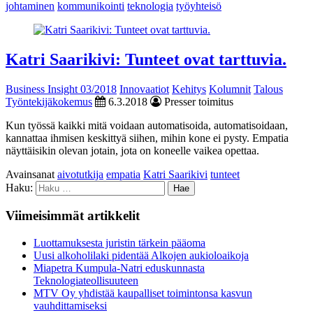
johtaminen
kommunikointi
teknologia
työyhteisö
Katri Saarikivi: Tunteet ovat tarttuvia.
Business Insight 03/2018
Innovaatiot
Kehitys
Kolumnit
Talous
Työntekijäkokemus
6.3.2018
Presser toimitus
Kun työssä kaikki mitä voidaan automatisoida, automatisoidaan,
kannattaa ihmisen keskittyä siihen, mihin kone ei pysty. Empatia
näyttäisikin olevan jotain, jota on koneelle vaikea opettaa.
Avainsanat
aivotutkija
empatia
Katri Saarikivi
tunteet
Haku:
Viimeisimmät artikkelit
Luottamuksesta juristin tärkein pääoma
Uusi alkoholilaki pidentää Alkojen aukioloaikoja
Miapetra Kumpula-Natri eduskunnasta
Teknologiateollisuuteen
MTV Oy yhdistää kaupalliset toimintonsa kasvun
vauhdittamiseksi