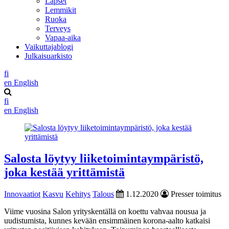
Lapset
Lemmikit
Ruoka
Terveys
Vapaa-aika
Vaikuttajablogi
Julkaisuarkisto
fi
en
English
fi
en
English
Salosta löytyy liiketoimintaympäristö,
joka kestää yrittämistä
Innovaatiot
Kasvu
Kehitys
Talous
1.12.2020
Presser toimitus
Viime vuosina Salon yrityskentällä on koettu vahvaa nousua ja
uudistumista, kunnes kevään ensimmäinen korona-aalto katkaisi