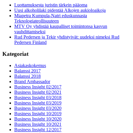
Luottamuksesta juristin tärkein pääoma
Uusi alkoholilaki pidentää Alkojen aukioloaikoja
Miapetra Kumpula-Natri eduskunnasta
Teknologiateollisuuteen
MTV Oy yhdistää kaupalliset toimintonsa kasvun
vauhdittamiseksi
Rud Pedersen ja Tekir yhdistyivät: uudeksi nimeksi Rud
Pedersen Finland
Kategoriat
Asiakaskokemus
Balanssi 2017
Balanssi 2018
Brand Ambassador
Business Insight 02/2017
Business Insight 02/2021
Business Insight 03/2018
Business Insight 03/2019
Business Insight 03/2020
Business Insight 10/2019
Business Insight 10/2020
Business Insight 10/2021
Business Insight 12/2017