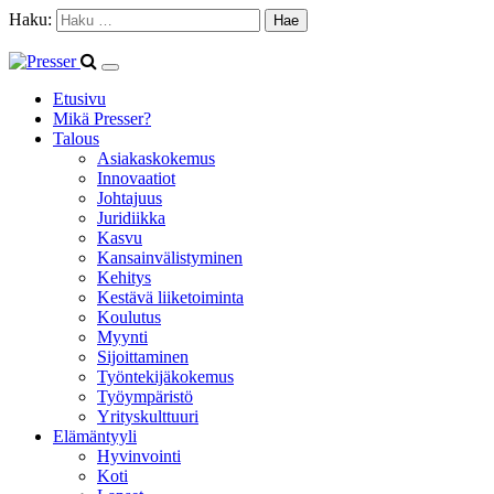
Haku:
Etusivu
Mikä Presser?
Talous
Asiakaskokemus
Innovaatiot
Johtajuus
Juridiikka
Kasvu
Kansainvälistyminen
Kehitys
Kestävä liiketoiminta
Koulutus
Myynti
Sijoittaminen
Työntekijäkokemus
Työympäristö
Yrityskulttuuri
Elämäntyyli
Hyvinvointi
Koti