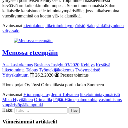
yritysten positiivisen kehityksen. Toipuminen haasteellisesta
keväästä on kuitenkin ollut nopeaa. Se on tunnusomaista Salon
kaltaiselle karaistuneelle toimintaympäristölle, jossa aikaisempina
vuosikymmeninä on koettu ylä- ja alamäkiä.
Avainsanat
kiertotalous
liiketoimintaympäristö
Salo
sähköistyminen
yrityssalo
Menossa eteenpäin
Asiakaskokemus
Business Insight 03/2020
Kehitys
Kestävä
liiketoiminta
Talous
Työntekijäkokemus
Työympäristö
Yrityskulttuuri
26.2.2020
Presser toimitus
Hiomapojat Oy löysi Orimattilasta portin koko Suomeen.
Avainsanat
Hiomapojat oy
Jenni Tolvanen
liiketoimintaympäristö
Mika Hyytiäinen
Orimattila
Päijät-Häme
solmukohta
vastuullisuus
ympäristöpääkaupunki
Haku:
Viimeisimmät artikkelit