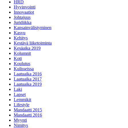
HRD
Hyvinvointi
Innovaatiot
Johtajuus
Juridiikka
Kansainvälistyminen
Kasvu
Kehitys
Kestävä liiketoiminta
Kesäaika 2019
Kolumnit
Koti
Koulutus
Kulisseissa
Laatuaika 2016
Laatuaika 2017
Laatuaika 2019
Laki
Lapset
Lemmikit
Lifestyle
Mandaatti 2015
Mandaatti 2016
Myynti
Nimitys