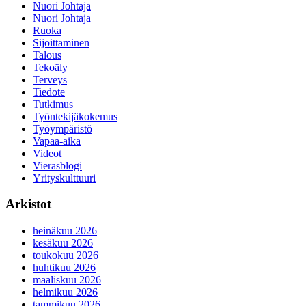
Nuori Johtaja
Nuori Johtaja
Ruoka
Sijoittaminen
Talous
Tekoäly
Terveys
Tiedote
Tutkimus
Työntekijäkokemus
Työympäristö
Vapaa-aika
Videot
Vierasblogi
Yrityskulttuuri
Arkistot
heinäkuu 2026
kesäkuu 2026
toukokuu 2026
huhtikuu 2026
maaliskuu 2026
helmikuu 2026
tammikuu 2026