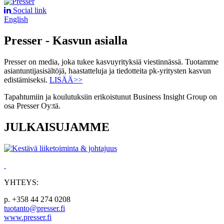
Social link
English
Presser - Kasvun asialla
Presser on media, joka tukee kasvuyrityksiä viestinnässä. Tuotamme
asiantuntijasisältöjä, haastatteluja ja tiedotteita pk-yritysten kasvun
edistämiseksi.
LISÄÄ>>
Tapahtumiin ja koulutuksiin erikoistunut Business Insight Group on
osa Presser Oy:tä.
JULKAISUJAMME
YHTEYS:
p. +358 44 274 0208
tuotanto@presser.fi
www.presser.fi