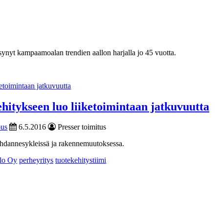
ynyt kampaamoalan trendien aallon harjalla jo 45 vuotta.
hitykseen luo liiketoimintaan jatkuvuutta
ous
6.5.2016
Presser toimitus
uhdannesykleissä ja rakennemuutoksessa.
alo Oy
perheyritys
tuotekehitystiimi