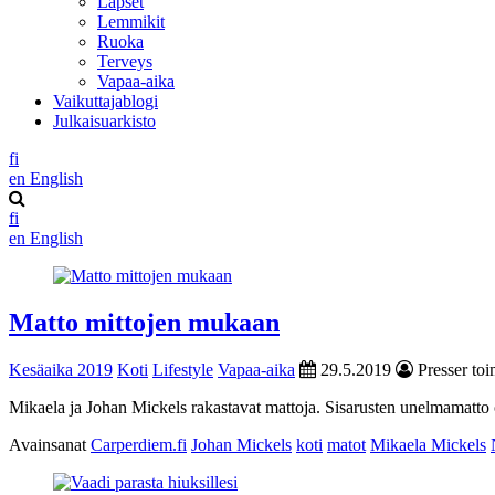
Lapset
Lemmikit
Ruoka
Terveys
Vapaa-aika
Vaikuttajablogi
Julkaisuarkisto
fi
en
English
fi
en
English
Matto mittojen mukaan
Kesäaika 2019
Koti
Lifestyle
Vapaa-aika
29.5.2019
Presser toi
Mikaela ja Johan Mickels rakastavat mattoja. Sisarusten unelmamatto o
Avainsanat
Carperdiem.fi
Johan Mickels
koti
matot
Mikaela Mickels