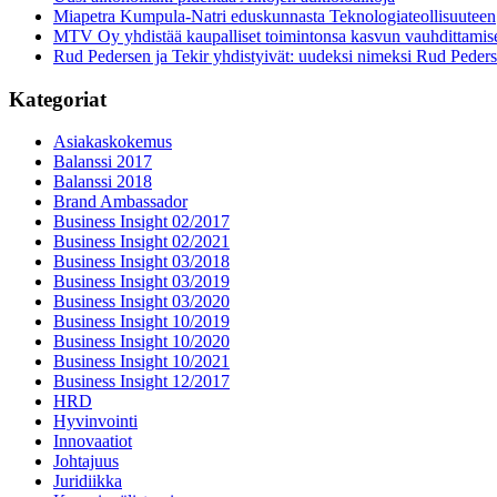
Miapetra Kumpula-Natri eduskunnasta Teknologiateollisuuteen
MTV Oy yhdistää kaupalliset toimintonsa kasvun vauhdittamis
Rud Pedersen ja Tekir yhdistyivät: uudeksi nimeksi Rud Peder
Kategoriat
Asiakaskokemus
Balanssi 2017
Balanssi 2018
Brand Ambassador
Business Insight 02/2017
Business Insight 02/2021
Business Insight 03/2018
Business Insight 03/2019
Business Insight 03/2020
Business Insight 10/2019
Business Insight 10/2020
Business Insight 10/2021
Business Insight 12/2017
HRD
Hyvinvointi
Innovaatiot
Johtajuus
Juridiikka