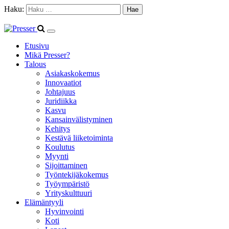
Haku:
Etusivu
Mikä Presser?
Talous
Asiakaskokemus
Innovaatiot
Johtajuus
Juridiikka
Kasvu
Kansainvälistyminen
Kehitys
Kestävä liiketoiminta
Koulutus
Myynti
Sijoittaminen
Työntekijäkokemus
Työympäristö
Yrityskulttuuri
Elämäntyyli
Hyvinvointi
Koti