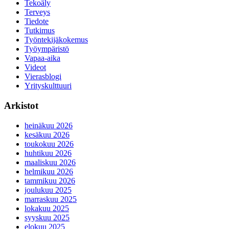
Tekoäly
Terveys
Tiedote
Tutkimus
Työntekijäkokemus
Työympäristö
Vapaa-aika
Videot
Vierasblogi
Yrityskulttuuri
Arkistot
heinäkuu 2026
kesäkuu 2026
toukokuu 2026
huhtikuu 2026
maaliskuu 2026
helmikuu 2026
tammikuu 2026
joulukuu 2025
marraskuu 2025
lokakuu 2025
syyskuu 2025
elokuu 2025