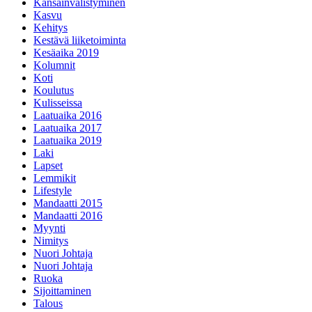
Kansainvälistyminen
Kasvu
Kehitys
Kestävä liiketoiminta
Kesäaika 2019
Kolumnit
Koti
Koulutus
Kulisseissa
Laatuaika 2016
Laatuaika 2017
Laatuaika 2019
Laki
Lapset
Lemmikit
Lifestyle
Mandaatti 2015
Mandaatti 2016
Myynti
Nimitys
Nuori Johtaja
Nuori Johtaja
Ruoka
Sijoittaminen
Talous