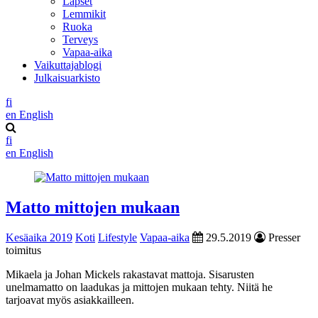
Lapset
Lemmikit
Ruoka
Terveys
Vapaa-aika
Vaikuttajablogi
Julkaisuarkisto
fi
en
English
fi
en
English
Matto mittojen mukaan
Kesäaika 2019
Koti
Lifestyle
Vapaa-aika
29.5.2019
Presser
toimitus
Mikaela ja Johan Mickels rakastavat mattoja. Sisarusten
unelmamatto on laadukas ja mittojen mukaan tehty. Niitä he
tarjoavat myös asiakkailleen.