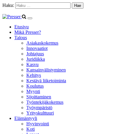
Haku:
Etusivu
Mikä Presser?
Talous
Asiakaskokemus
Innovaatiot
Johtajuus
Juridiikka
Kasvu
Kansainvälistyminen
Kehitys
Kestävä liiketoiminta
Koulutus
Myynti
Sijoittaminen
Työntekijäkokemus
Työympäristö
Yrityskulttuuri
Elämäntyyli
Hyvinvointi
Koti