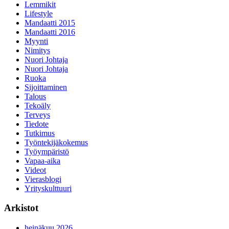
Lemmikit
Lifestyle
Mandaatti 2015
Mandaatti 2016
Myynti
Nimitys
Nuori Johtaja
Nuori Johtaja
Ruoka
Sijoittaminen
Talous
Tekoäly
Terveys
Tiedote
Tutkimus
Työntekijäkokemus
Työympäristö
Vapaa-aika
Videot
Vierasblogi
Yrityskulttuuri
Arkistot
heinäkuu 2026