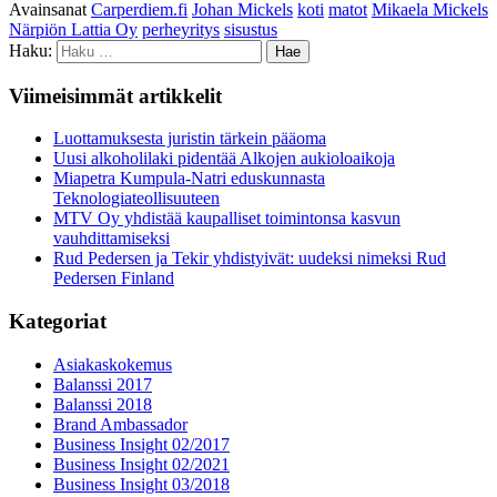
Avainsanat
Carperdiem.fi
Johan Mickels
koti
matot
Mikaela Mickels
Närpiön Lattia Oy
perheyritys
sisustus
Haku:
Viimeisimmät artikkelit
Luottamuksesta juristin tärkein pääoma
Uusi alkoholilaki pidentää Alkojen aukioloaikoja
Miapetra Kumpula-Natri eduskunnasta
Teknologiateollisuuteen
MTV Oy yhdistää kaupalliset toimintonsa kasvun
vauhdittamiseksi
Rud Pedersen ja Tekir yhdistyivät: uudeksi nimeksi Rud
Pedersen Finland
Kategoriat
Asiakaskokemus
Balanssi 2017
Balanssi 2018
Brand Ambassador
Business Insight 02/2017
Business Insight 02/2021
Business Insight 03/2018