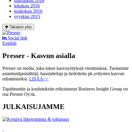
marraskuu 2016
lokakuu 2016
toukokuu 2016
syyskuu 2015
Takaisin ylös
Social link
English
Presser - Kasvun asialla
Presser on media, joka tukee kasvuyrityksiä viestinnässä. Tuotamme
asiantuntijasisältöjä, haastatteluja ja tiedotteita pk-yritysten kasvun
edistämiseksi.
LISÄÄ>>
Tapahtumiin ja koulutuksiin erikoistunut Business Insight Group on
osa Presser Oy:tä.
JULKAISUJAMME