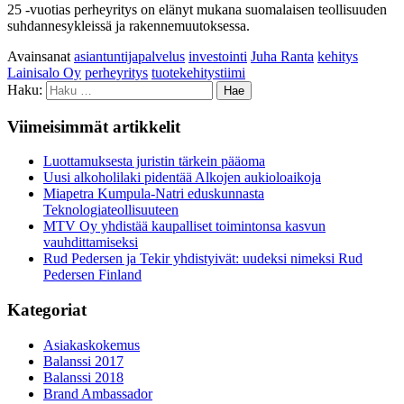
25 -vuotias perheyritys on elänyt mukana suomalaisen teollisuuden
suhdannesykleissä ja rakennemuutoksessa.
Avainsanat
asiantuntijapalvelus
investointi
Juha Ranta
kehitys
Lainisalo Oy
perheyritys
tuotekehitystiimi
Haku:
Viimeisimmät artikkelit
Luottamuksesta juristin tärkein pääoma
Uusi alkoholilaki pidentää Alkojen aukioloaikoja
Miapetra Kumpula-Natri eduskunnasta
Teknologiateollisuuteen
MTV Oy yhdistää kaupalliset toimintonsa kasvun
vauhdittamiseksi
Rud Pedersen ja Tekir yhdistyivät: uudeksi nimeksi Rud
Pedersen Finland
Kategoriat
Asiakaskokemus
Balanssi 2017
Balanssi 2018
Brand Ambassador