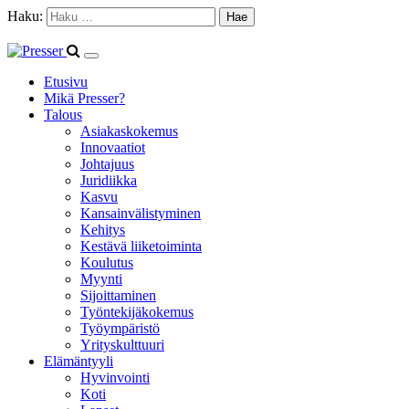
Haku:
Etusivu
Mikä Presser?
Talous
Asiakaskokemus
Innovaatiot
Johtajuus
Juridiikka
Kasvu
Kansainvälistyminen
Kehitys
Kestävä liiketoiminta
Koulutus
Myynti
Sijoittaminen
Työntekijäkokemus
Työympäristö
Yrityskulttuuri
Elämäntyyli
Hyvinvointi
Koti