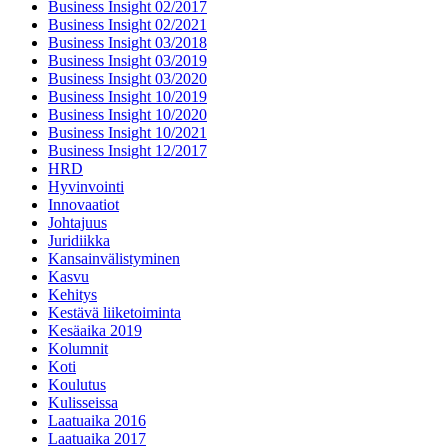
Business Insight 02/2017
Business Insight 02/2021
Business Insight 03/2018
Business Insight 03/2019
Business Insight 03/2020
Business Insight 10/2019
Business Insight 10/2020
Business Insight 10/2021
Business Insight 12/2017
HRD
Hyvinvointi
Innovaatiot
Johtajuus
Juridiikka
Kansainvälistyminen
Kasvu
Kehitys
Kestävä liiketoiminta
Kesäaika 2019
Kolumnit
Koti
Koulutus
Kulisseissa
Laatuaika 2016
Laatuaika 2017