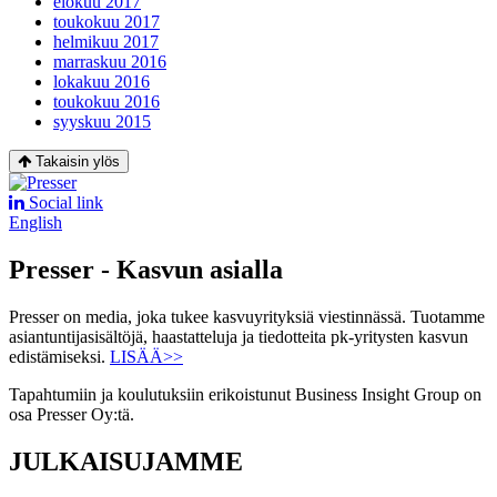
elokuu 2017
toukokuu 2017
helmikuu 2017
marraskuu 2016
lokakuu 2016
toukokuu 2016
syyskuu 2015
Takaisin ylös
Social link
English
Presser - Kasvun asialla
Presser on media, joka tukee kasvuyrityksiä viestinnässä. Tuotamme
asiantuntijasisältöjä, haastatteluja ja tiedotteita pk-yritysten kasvun
edistämiseksi.
LISÄÄ>>
Tapahtumiin ja koulutuksiin erikoistunut Business Insight Group on
osa Presser Oy:tä.
JULKAISUJAMME