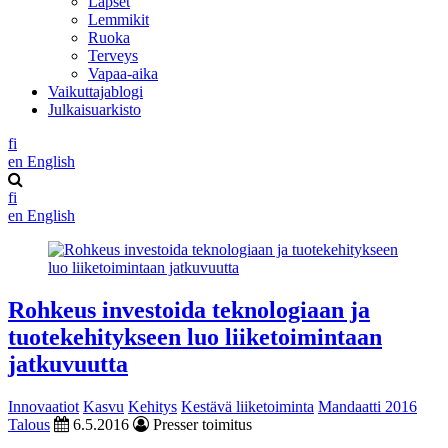
Lapset
Lemmikit
Ruoka
Terveys
Vapaa-aika
Vaikuttajablogi
Julkaisuarkisto
fi
en
English
fi
en
English
Rohkeus investoida teknologiaan ja
tuotekehitykseen luo liiketoimintaan
jatkuvuutta
Innovaatiot
Kasvu
Kehitys
Kestävä liiketoiminta
Mandaatti 2016
Talous
6.5.2016
Presser toimitus