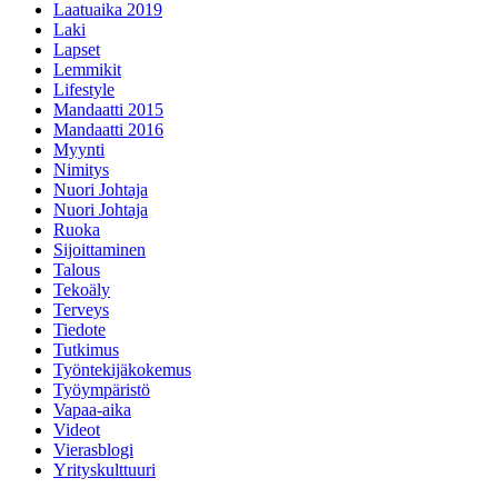
Laatuaika 2019
Laki
Lapset
Lemmikit
Lifestyle
Mandaatti 2015
Mandaatti 2016
Myynti
Nimitys
Nuori Johtaja
Nuori Johtaja
Ruoka
Sijoittaminen
Talous
Tekoäly
Terveys
Tiedote
Tutkimus
Työntekijäkokemus
Työympäristö
Vapaa-aika
Videot
Vierasblogi
Yrityskulttuuri