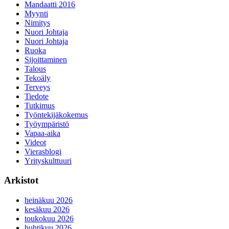
Mandaatti 2016
Myynti
Nimitys
Nuori Johtaja
Nuori Johtaja
Ruoka
Sijoittaminen
Talous
Tekoäly
Terveys
Tiedote
Tutkimus
Työntekijäkokemus
Työympäristö
Vapaa-aika
Videot
Vierasblogi
Yrityskulttuuri
Arkistot
heinäkuu 2026
kesäkuu 2026
toukokuu 2026
huhtikuu 2026