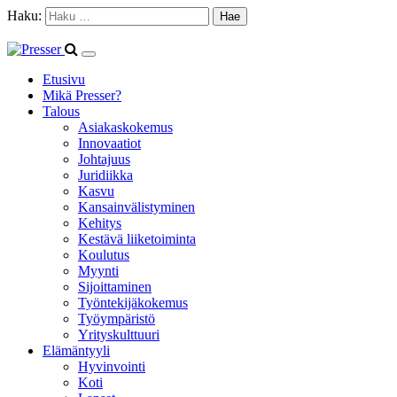
Haku:
Etusivu
Mikä Presser?
Talous
Asiakaskokemus
Innovaatiot
Johtajuus
Juridiikka
Kasvu
Kansainvälistyminen
Kehitys
Kestävä liiketoiminta
Koulutus
Myynti
Sijoittaminen
Työntekijäkokemus
Työympäristö
Yrityskulttuuri
Elämäntyyli
Hyvinvointi
Koti