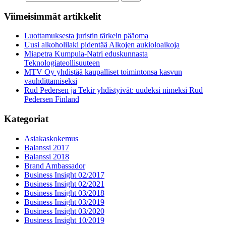
Viimeisimmät artikkelit
Luottamuksesta juristin tärkein pääoma
Uusi alkoholilaki pidentää Alkojen aukioloaikoja
Miapetra Kumpula-Natri eduskunnasta
Teknologiateollisuuteen
MTV Oy yhdistää kaupalliset toimintonsa kasvun
vauhdittamiseksi
Rud Pedersen ja Tekir yhdistyivät: uudeksi nimeksi Rud
Pedersen Finland
Kategoriat
Asiakaskokemus
Balanssi 2017
Balanssi 2018
Brand Ambassador
Business Insight 02/2017
Business Insight 02/2021
Business Insight 03/2018
Business Insight 03/2019
Business Insight 03/2020
Business Insight 10/2019