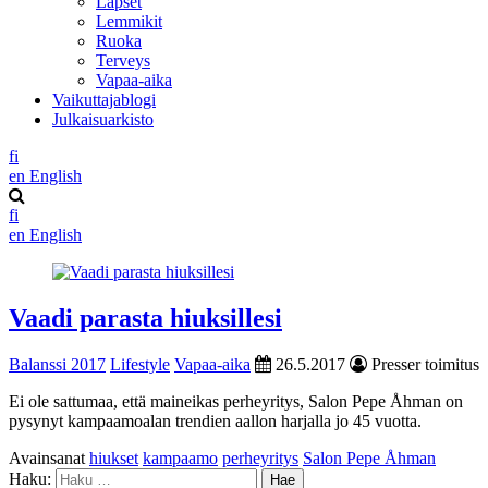
Lapset
Lemmikit
Ruoka
Terveys
Vapaa-aika
Vaikuttajablogi
Julkaisuarkisto
fi
en
English
fi
en
English
Vaadi parasta hiuksillesi
Balanssi 2017
Lifestyle
Vapaa-aika
26.5.2017
Presser toimitus
Ei ole sattumaa, että maineikas perheyritys, Salon Pepe Åhman on
pysynyt kampaamoalan trendien aallon harjalla jo 45 vuotta.
Avainsanat
hiukset
kampaamo
perheyritys
Salon Pepe Åhman
Haku: