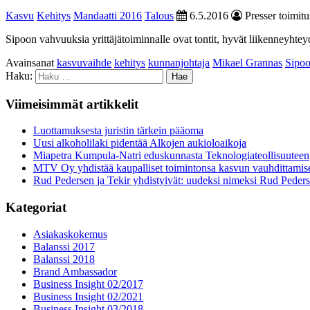
Kasvu
Kehitys
Mandaatti 2016
Talous
6.5.2016
Presser toimitu
Sipoon vahvuuksia yrittäjätoiminnalle ovat tontit, hyvät liikenneyhte
Avainsanat
kasvuvaihde
kehitys
kunnanjohtaja
Mikael Grannas
Sipo
Haku:
Viimeisimmät artikkelit
Luottamuksesta juristin tärkein pääoma
Uusi alkoholilaki pidentää Alkojen aukioloaikoja
Miapetra Kumpula-Natri eduskunnasta Teknologiateollisuuteen
MTV Oy yhdistää kaupalliset toimintonsa kasvun vauhdittamis
Rud Pedersen ja Tekir yhdistyivät: uudeksi nimeksi Rud Peder
Kategoriat
Asiakaskokemus
Balanssi 2017
Balanssi 2018
Brand Ambassador
Business Insight 02/2017
Business Insight 02/2021
Business Insight 03/2018