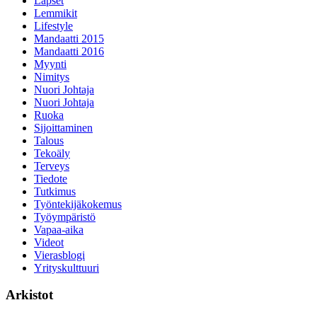
Lapset
Lemmikit
Lifestyle
Mandaatti 2015
Mandaatti 2016
Myynti
Nimitys
Nuori Johtaja
Nuori Johtaja
Ruoka
Sijoittaminen
Talous
Tekoäly
Terveys
Tiedote
Tutkimus
Työntekijäkokemus
Työympäristö
Vapaa-aika
Videot
Vierasblogi
Yrityskulttuuri
Arkistot