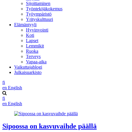
Sijoittaminen
Työntekijäkokemus
Työympäristö
Yrityskulttuuri
Elämäntyyli
Hyvinvointi
Koti
Lapset
Lemmikit
Ruoka
Terveys
Vapaa-aika
Vaikuttajablogi
Julkaisuarkisto
fi
en
English
fi
en
English
Sipoossa on kasvuvaihde päällä