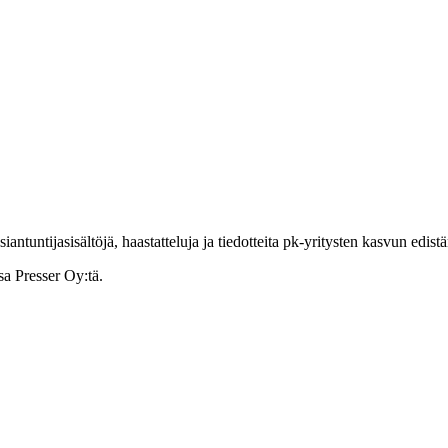
ntuntijasisältöjä, haastatteluja ja tiedotteita pk-yritysten kasvun edist
sa Presser Oy:tä.