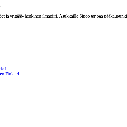
s
ydet ja yrittäjä- henkinen ilmapiiri. Asukkaille Sipoo tarjoaa pääkaupu
o
eksi
sen Finland