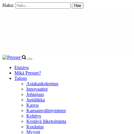
Haku:
Etusivu
Mikä Presser?
Talous
Asiakaskokemus
Innovaatiot
Johtajuus
Juridiikka
Kasvu
Kansainvälistyminen
Kehitys
Kestävä liiketoiminta
Koulutus
Myynti