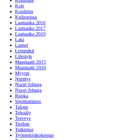
Kolumnit
Koti
Koulutus
Kulisseissa
Laatuaika 2016
Laatuaika 2017
Laatuaika 2019
Laki
Lapset
Lemmikit
Lifestyle
Mandaatti 2015
Mandaatti 2016
Myynti
Nimitys
Nuori Johtaja
Nuori Johtaja
Ruoka
Sijoittaminen
Talous
Tekoäly
Terveys
Tiedote
Tutkimus
Työntekijäkokemus