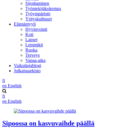
Sijoittaminen
Työntekijäkokemus
Työympäristö
Yrityskulttuuri
Elämäntyyli
Hyvinvointi
Koti
Lapset
Lemmikit
Ruoka
Terveys
Vapaa-aika
Vaikuttajablogi
Julkaisuarkisto
fi
en
English
fi
en
English
Sipoossa on kasvuvaihde päällä