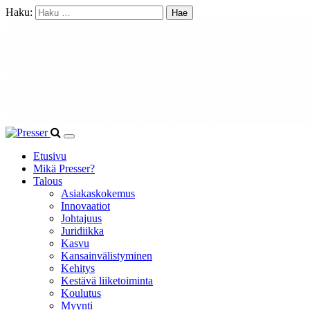
Haku:
Etusivu
Mikä Presser?
Talous
Asiakaskokemus
Innovaatiot
Johtajuus
Juridiikka
Kasvu
Kansainvälistyminen
Kehitys
Kestävä liiketoiminta
Koulutus
Myynti