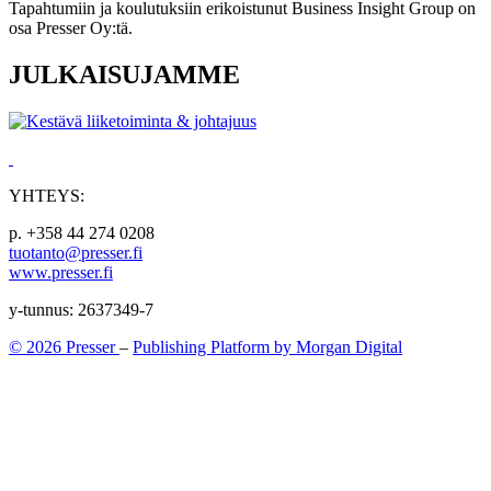
Tapahtumiin ja koulutuksiin erikoistunut Business Insight Group on
osa Presser Oy:tä.
JULKAISUJAMME
YHTEYS:
p. +358 44 274 0208
tuotanto@presser.fi
www.presser.fi
y-tunnus: 2637349-7
© 2026 Presser
–
Publishing Platform by Morgan Digital