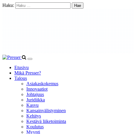
Haku:
Etusivu
Mikä Presser?
Talous
Asiakaskokemus
Innovaatiot
Johtajuus
Juridiikka
Kasvu
Kansainvälistyminen
Kehitys
Kestävä liiketoiminta
Koulutus
Myynti