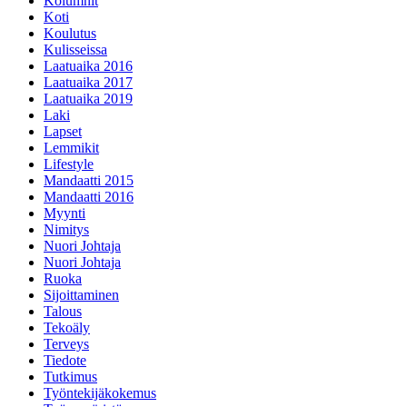
Kolumnit
Koti
Koulutus
Kulisseissa
Laatuaika 2016
Laatuaika 2017
Laatuaika 2019
Laki
Lapset
Lemmikit
Lifestyle
Mandaatti 2015
Mandaatti 2016
Myynti
Nimitys
Nuori Johtaja
Nuori Johtaja
Ruoka
Sijoittaminen
Talous
Tekoäly
Terveys
Tiedote
Tutkimus
Työntekijäkokemus