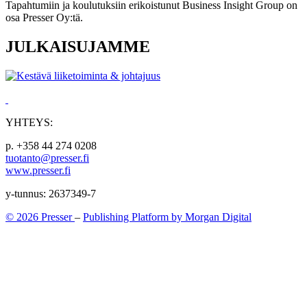
Tapahtumiin ja koulutuksiin erikoistunut Business Insight Group on
osa Presser Oy:tä.
JULKAISUJAMME
YHTEYS:
p. +358 44 274 0208
tuotanto@presser.fi
www.presser.fi
y-tunnus: 2637349-7
© 2026 Presser
–
Publishing Platform by Morgan Digital