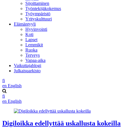
Sijoittaminen
Työntekijäkokemus
Työympäristö
Yrityskulttuuri
Elämäntyyli
Hyvinvointi
Koti
Lapset
Lemmikit
Ruoka
Terveys
Vapaa-aika
Vaikuttajablogi
Julkaisuarkisto
fi
en
English
fi
en
English
Digiloikka edellyttää uskallusta kokeilla