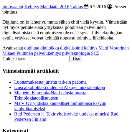
Innovaatiot
Kehitys
Mandaatti 2016
Talous
6.5.2016
Presser
toimitus
Digijuna on jo lähtenyt, mutta siihen ehtii vielä kyytiin. Viimeistään
nyt myös perinteisissä yrityksissä pohditaan palveluiden
digitalisoimista eikä empimiseen ole enää syytä. Pilviteknologian
avulla yritykset voivat kehittää nopeasti toimivia liikeideoita.
Avainsanat
digijuna
digiloikka
digitalisointi
kehitys
Matti Vesterinen
Mikael Puittinen
palvelukehitys
pilviteknologia
SC5
Haku:
Viimeisimmät artikkelit
Luottamuksesta juristin tärkein pääoma
Uusi alkoholilaki pidentää Alkojen aukioloaikoja
Miapetra Kumpula-Natri eduskunnasta
Teknologiateollisuuteen
MTV Oy yhdistää kaupalliset toimintonsa kasvun
vauhdittamiseksi
Rud Pedersen ja Tekir yhdistyivät: uudeksi nimeksi Rud
Pedersen Finland
Kategoriat