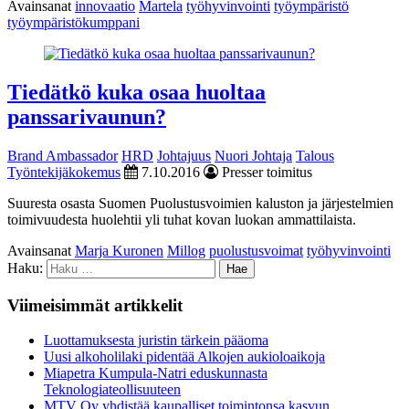
Avainsanat
innovaatio
Martela
työhyvinvointi
työympäristö
työympäristökumppani
Tiedätkö kuka osaa huoltaa
panssarivaunun?
Brand Ambassador
HRD
Johtajuus
Nuori Johtaja
Talous
Työntekijäkokemus
7.10.2016
Presser toimitus
Suuresta osasta Suomen Puolustusvoimien kaluston ja järjestelmien
toimivuudesta huolehtii yli tuhat kovan luokan ammattilaista.
Avainsanat
Marja Kuronen
Millog
puolustusvoimat
työhyvinvointi
Haku:
Viimeisimmät artikkelit
Luottamuksesta juristin tärkein pääoma
Uusi alkoholilaki pidentää Alkojen aukioloaikoja
Miapetra Kumpula-Natri eduskunnasta
Teknologiateollisuuteen
MTV Oy yhdistää kaupalliset toimintonsa kasvun