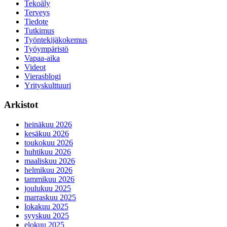
Tekoäly
Terveys
Tiedote
Tutkimus
Työntekijäkokemus
Työympäristö
Vapaa-aika
Videot
Vierasblogi
Yrityskulttuuri
Arkistot
heinäkuu 2026
kesäkuu 2026
toukokuu 2026
huhtikuu 2026
maaliskuu 2026
helmikuu 2026
tammikuu 2026
joulukuu 2025
marraskuu 2025
lokakuu 2025
syyskuu 2025
elokuu 2025