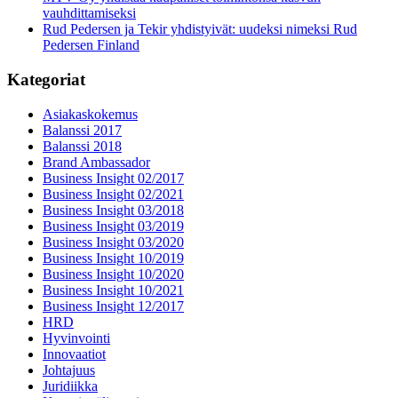
vauhdittamiseksi
Rud Pedersen ja Tekir yhdistyivät: uudeksi nimeksi Rud
Pedersen Finland
Kategoriat
Asiakaskokemus
Balanssi 2017
Balanssi 2018
Brand Ambassador
Business Insight 02/2017
Business Insight 02/2021
Business Insight 03/2018
Business Insight 03/2019
Business Insight 03/2020
Business Insight 10/2019
Business Insight 10/2020
Business Insight 10/2021
Business Insight 12/2017
HRD
Hyvinvointi
Innovaatiot
Johtajuus
Juridiikka