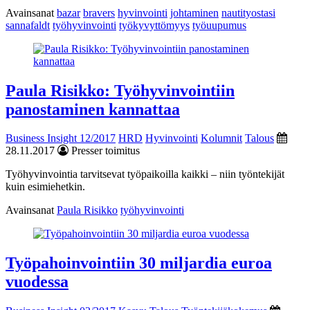
Avainsanat
bazar
bravers
hyvinvointi
johtaminen
nautityostasi
sannafaldt
työhyvinvointi
työkyvyttömyys
työuupumus
Paula Risikko: Työhyvinvointiin
panostaminen kannattaa
Business Insight 12/2017
HRD
Hyvinvointi
Kolumnit
Talous
28.11.2017
Presser toimitus
Työhyvinvointia tarvitsevat työpaikoilla kaikki – niin työntekijät
kuin esimiehetkin.
Avainsanat
Paula Risikko
työhyvinvointi
Työpahoinvointiin 30 miljardia euroa
vuodessa