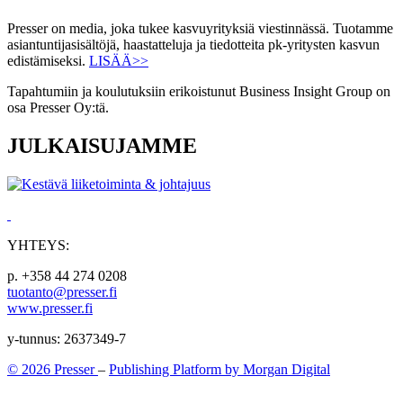
Presser on media, joka tukee kasvuyrityksiä viestinnässä. Tuotamme
asiantuntijasisältöjä, haastatteluja ja tiedotteita pk-yritysten kasvun
edistämiseksi.
LISÄÄ>>
Tapahtumiin ja koulutuksiin erikoistunut Business Insight Group on
osa Presser Oy:tä.
JULKAISUJAMME
YHTEYS:
p. +358 44 274 0208
tuotanto@presser.fi
www.presser.fi
y-tunnus: 2637349-7
© 2026 Presser
–
Publishing Platform by Morgan Digital