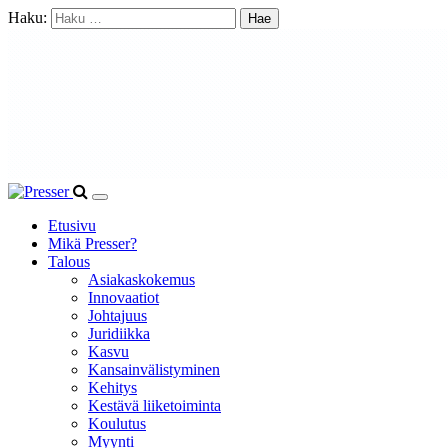
Haku:
Etusivu
Mikä Presser?
Talous
Asiakaskokemus
Innovaatiot
Johtajuus
Juridiikka
Kasvu
Kansainvälistyminen
Kehitys
Kestävä liiketoiminta
Koulutus
Myynti