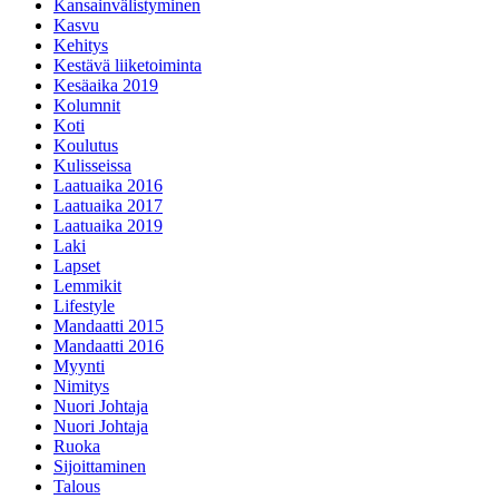
Kansainvälistyminen
Kasvu
Kehitys
Kestävä liiketoiminta
Kesäaika 2019
Kolumnit
Koti
Koulutus
Kulisseissa
Laatuaika 2016
Laatuaika 2017
Laatuaika 2019
Laki
Lapset
Lemmikit
Lifestyle
Mandaatti 2015
Mandaatti 2016
Myynti
Nimitys
Nuori Johtaja
Nuori Johtaja
Ruoka
Sijoittaminen
Talous