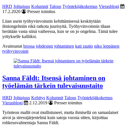
HRD
Johtajuus
Kolumnit
Talous
Työntekijäkokemus
Vierasblogi
17.2.2020
Presser toimitus
Liian usein työhyvinvoinnin kehittämisessä keskitytään
ilmiongelmiin eikä ratkota juurisyitä. Työhyvinvoinnin tilaan
herätään vasta siinä vaiheessa, kun se on jo ongelma. Tämä tulee
yritykselle kalliiksi.
Avainsanat
brossa
jobdesign
johtaminen
kati rautio
niko leppänen
työhyvinvointi
Sanna Fäldt: Itsensä johtaminen on
työelämän tärkein tulevaisuustaito
HRD
Johtajuus
Kehitys
Kolumnit
Talous
Työntekijäkokemus
Vierasblogi
2.12.2019
Presser toimitus
Työnteon mallit ovat mullistuneet, mutta ihmisellä on samanlaiset
aivot ja stressijärjestelmä kuin satoja vuosia sitten, kirjoittaa
rohkeusvalmentaja Sanna Fäldt.