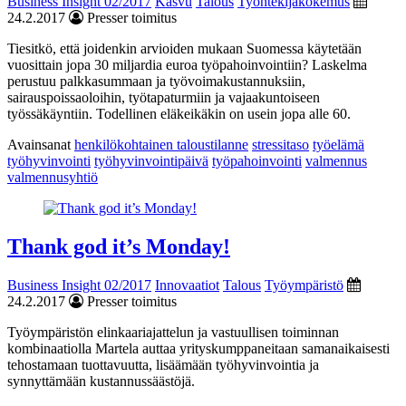
Business Insight 02/2017
Kasvu
Talous
Työntekijäkokemus
24.2.2017
Presser toimitus
Tiesitkö, että joidenkin arvioiden mukaan Suomessa käytetään
vuosittain jopa 30 miljardia euroa työpahoinvointiin? Laskelma
perustuu palkkasummaan ja työvoimakustannuksiin,
sairauspoissaoloihin, työtapaturmiin ja vajaakuntoiseen
työssäkäyntiin. Todellinen eläkeikäkin on usein jopa alle 60.
Avainsanat
henkilökohtainen taloustilanne
stressitaso
työelämä
työhyvinvointi
työhyvinvointipäivä
työpahoinvointi
valmennus
valmennusyhtiö
Thank god it’s Monday!
Business Insight 02/2017
Innovaatiot
Talous
Työympäristö
24.2.2017
Presser toimitus
Työympäristön elinkaariajattelun ja vastuullisen toiminnan
kombinaatiolla Martela auttaa yrityskumppaneitaan samanaikaisesti
tehostamaan tuottavuutta, lisäämään työhyvinvointia ja
synnyttämään kustannussäästöjä.