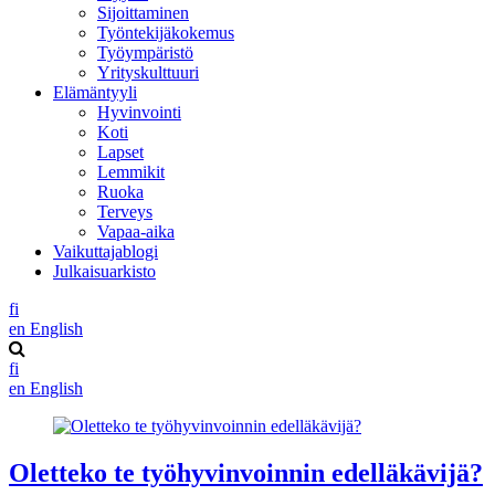
Sijoittaminen
Työntekijäkokemus
Työympäristö
Yrityskulttuuri
Elämäntyyli
Hyvinvointi
Koti
Lapset
Lemmikit
Ruoka
Terveys
Vapaa-aika
Vaikuttajablogi
Julkaisuarkisto
fi
en
English
fi
en
English
Oletteko te työhyvinvoinnin edelläkävijä?