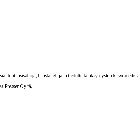
ntuntijasisältöjä, haastatteluja ja tiedotteita pk-yritysten kasvun edist
sa Presser Oy:tä.