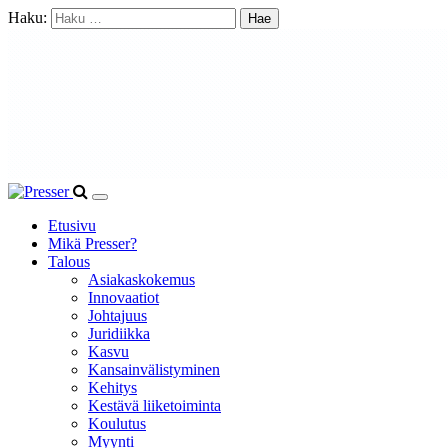
Haku:
Etusivu
Mikä Presser?
Talous
Asiakaskokemus
Innovaatiot
Johtajuus
Juridiikka
Kasvu
Kansainvälistyminen
Kehitys
Kestävä liiketoiminta
Koulutus
Myynti