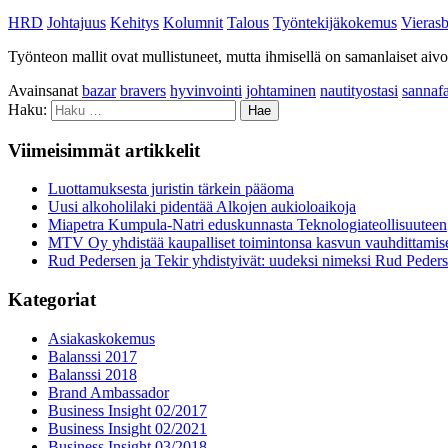
HRD
Johtajuus
Kehitys
Kolumnit
Talous
Työntekijäkokemus
Vierasb
Työnteon mallit ovat mullistuneet, mutta ihmisellä on samanlaiset aivot 
Avainsanat
bazar
bravers
hyvinvointi
johtaminen
nautityostasi
sannafa
Haku:
Viimeisimmät artikkelit
Luottamuksesta juristin tärkein pääoma
Uusi alkoholilaki pidentää Alkojen aukioloaikoja
Miapetra Kumpula-Natri eduskunnasta Teknologiateollisuuteen
MTV Oy yhdistää kaupalliset toimintonsa kasvun vauhdittamis
Rud Pedersen ja Tekir yhdistyivät: uudeksi nimeksi Rud Peder
Kategoriat
Asiakaskokemus
Balanssi 2017
Balanssi 2018
Brand Ambassador
Business Insight 02/2017
Business Insight 02/2021
Business Insight 03/2018