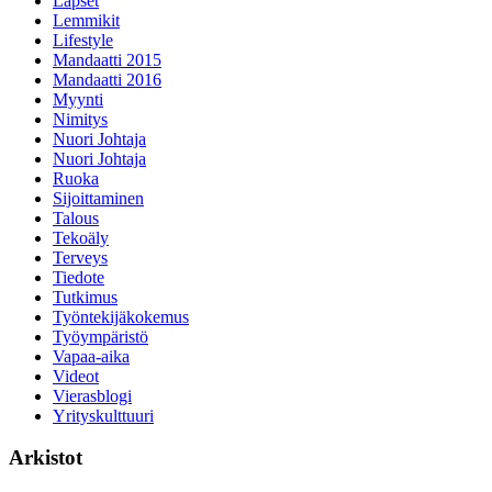
Lapset
Lemmikit
Lifestyle
Mandaatti 2015
Mandaatti 2016
Myynti
Nimitys
Nuori Johtaja
Nuori Johtaja
Ruoka
Sijoittaminen
Talous
Tekoäly
Terveys
Tiedote
Tutkimus
Työntekijäkokemus
Työympäristö
Vapaa-aika
Videot
Vierasblogi
Yrityskulttuuri
Arkistot