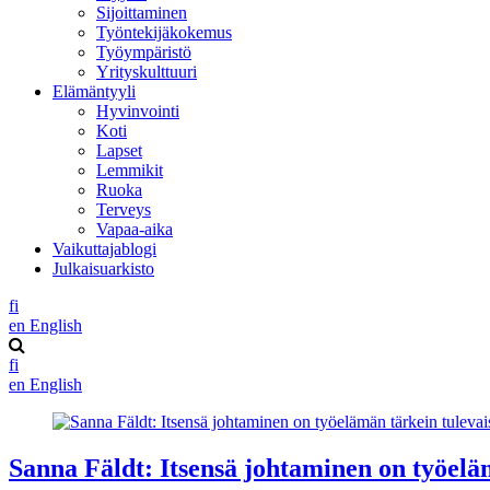
Sijoittaminen
Työntekijäkokemus
Työympäristö
Yrityskulttuuri
Elämäntyyli
Hyvinvointi
Koti
Lapset
Lemmikit
Ruoka
Terveys
Vapaa-aika
Vaikuttajablogi
Julkaisuarkisto
fi
en
English
fi
en
English
Sanna Fäldt: Itsensä johtaminen on työelä