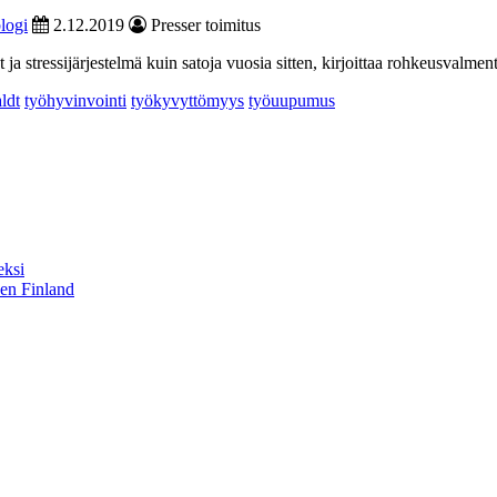
logi
2.12.2019
Presser toimitus
ja stressijärjestelmä kuin satoja vuosia sitten, kirjoittaa rohkeusvalmen
ldt
työhyvinvointi
työkyvyttömyys
työuupumus
eksi
sen Finland