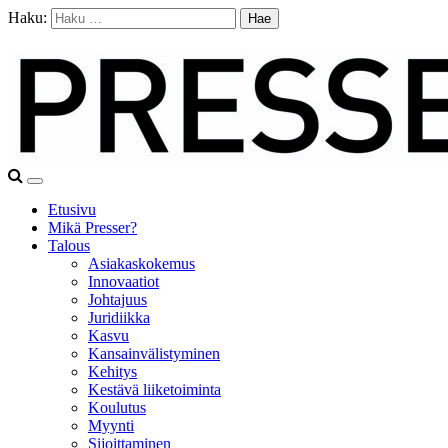
Haku:
Etusivu
Mikä Presser?
Talous
Asiakaskokemus
Innovaatiot
Johtajuus
Juridiikka
Kasvu
Kansainvälistyminen
Kehitys
Kestävä liiketoiminta
Koulutus
Myynti
Sijoittaminen