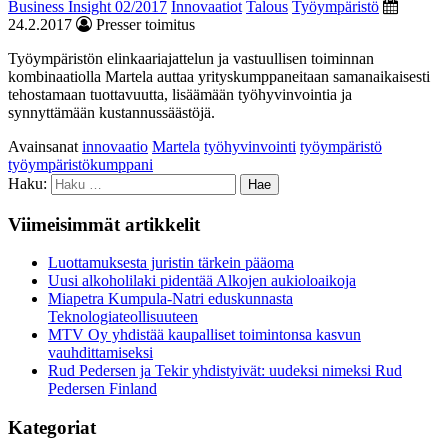
Business Insight 02/2017
Innovaatiot
Talous
Työympäristö
24.2.2017
Presser toimitus
Työympäristön elinkaariajattelun ja vastuullisen toiminnan
kombinaatiolla Martela auttaa yrityskumppaneitaan samanaikaisesti
tehostamaan tuottavuutta, lisäämään työhyvinvointia ja
synnyttämään kustannussäästöjä.
Avainsanat
innovaatio
Martela
työhyvinvointi
työympäristö
työympäristökumppani
Haku:
Viimeisimmät artikkelit
Luottamuksesta juristin tärkein pääoma
Uusi alkoholilaki pidentää Alkojen aukioloaikoja
Miapetra Kumpula-Natri eduskunnasta
Teknologiateollisuuteen
MTV Oy yhdistää kaupalliset toimintonsa kasvun
vauhdittamiseksi
Rud Pedersen ja Tekir yhdistyivät: uudeksi nimeksi Rud
Pedersen Finland
Kategoriat