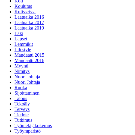
Koti
Koulutus
Kulisseissa
Laatuaika 2016
Laatuaika 2017
Laatuaika 2019
Laki
Lapset
Lemmikit
Lifestyle
Mandaatti 2015
Mandaatti 2016
Myynti
Nimitys
Nuori Johtaja
Nuori Johtaja
Ruoka
Sijoittaminen
Talous
Tekoäly
Terveys
Tiedote
Tutkimus
Työntekijäkokemus
Työympäristö