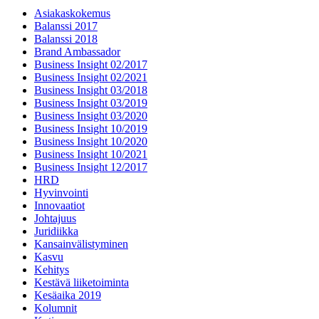
Asiakaskokemus
Balanssi 2017
Balanssi 2018
Brand Ambassador
Business Insight 02/2017
Business Insight 02/2021
Business Insight 03/2018
Business Insight 03/2019
Business Insight 03/2020
Business Insight 10/2019
Business Insight 10/2020
Business Insight 10/2021
Business Insight 12/2017
HRD
Hyvinvointi
Innovaatiot
Johtajuus
Juridiikka
Kansainvälistyminen
Kasvu
Kehitys
Kestävä liiketoiminta
Kesäaika 2019
Kolumnit