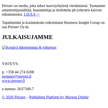
Presser on media, joka tukee kasvuyrityksiä viestinnässä. Tuotamme
asiantuntijasisältöjä, haastatteluja ja tiedotteita pk-yritysten kasvun
edistämiseksi.
LISÄÄ>>
Tapahtumiin ja koulutuksiin erikoistunut Business Insight Group on
osa Presser Oy:tä.
JULKAISUJAMME
YHTEYS:
p. +358 44 274 0208
tuotanto@presser.fi
www.presser.fi
y-tunnus: 2637349-7
© 2026 Presser
–
Publishing Platform by Morgan Digital