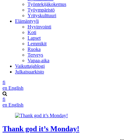
Työntekijäkokemus
Työympäristö
Yrityskulttuuri
Elämäntyyli
Hyvinvointi
Koti
Lapset
Lemmikit
Ruoka
Terveys
Vapaa-aika
Vaikuttajablogi
Julkaisuarkisto
fi
en
English
fi
en
English
Thank god it’s Monday!