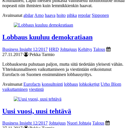
Kotimainen, Lapin metsien pihkasta valmistettu luonnontuote hoitaa
nopeasti niin ihmisten kuin lemmikkienkin haavat.
Avainsanat
abilar
Arno
haava
hoito
pihka
repolar
Sipponen
Lobbaus kuuluu demokratiaan
Business Insight 12/2017
HRD
Johtajuus
Kehitys
Talous
27.11.2017
Pekka Tarmio
Lobbauksesta puhutaan paljon, mutta siitä tiedetään yleisesti vähän.
Yhteiskunnalliseen vaikuttamiseen ja viestintään erikoistunut
Eurofacts on Suomen ensimmäinen lobbausyritys.
Avainsanat
Eurofacts
konsultointi
lobbaus
lohkoketjut
Urho Blom
vaikuttaminen
viestintä
Uusi vuosi, uusi tehtävä
Business Insight 12/2017
Johtajuus
Nuori Johtaja
Talous