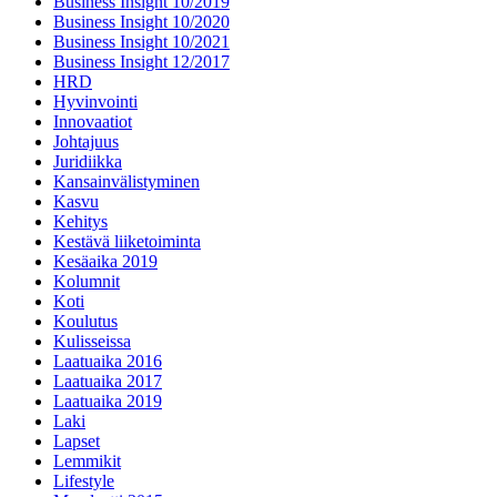
Business Insight 10/2019
Business Insight 10/2020
Business Insight 10/2021
Business Insight 12/2017
HRD
Hyvinvointi
Innovaatiot
Johtajuus
Juridiikka
Kansainvälistyminen
Kasvu
Kehitys
Kestävä liiketoiminta
Kesäaika 2019
Kolumnit
Koti
Koulutus
Kulisseissa
Laatuaika 2016
Laatuaika 2017
Laatuaika 2019
Laki
Lapset
Lemmikit
Lifestyle