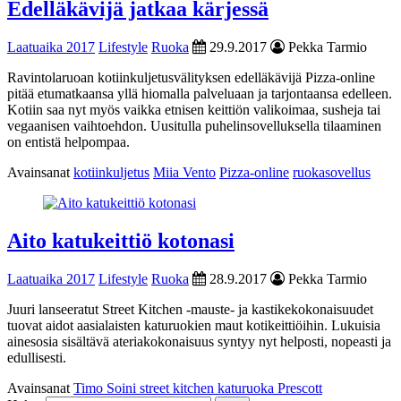
Edelläkävijä jatkaa kärjessä
Laatuaika 2017
Lifestyle
Ruoka
29.9.2017
Pekka Tarmio
Ravintolaruoan kotiinkuljetusvälityksen edelläkävijä Pizza-online
pitää etumatkaansa yllä hiomalla palveluaan ja tarjontaansa edelleen.
Kotiin saa nyt myös vaikka etnisen keittiön valikoimaa, susheja tai
vegaanisen vaihtoehdon. Uusitulla puhelinsovelluksella tilaaminen
on entistä helpompaa.
Avainsanat
kotiinkuljetus
Miia Vento
Pizza-online
ruokasovellus
Aito katukeittiö kotonasi
Laatuaika 2017
Lifestyle
Ruoka
28.9.2017
Pekka Tarmio
Juuri lanseeratut Street Kitchen -mauste- ja kastikekokonaisuudet
tuovat aidot aasialaisten katuruokien maut kotikeittiöihin. Lukuisia
ainesosia sisältävä ateriakokonaisuus syntyy nyt helposti, nopeasti ja
edullisesti.
Avainsanat
Timo Soini street kitchen katuruoka Prescott