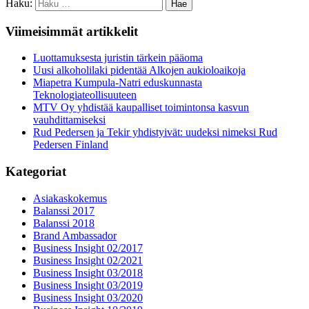
Haku:
Viimeisimmät artikkelit
Luottamuksesta juristin tärkein pääoma
Uusi alkoholilaki pidentää Alkojen aukioloaikoja
Miapetra Kumpula-Natri eduskunnasta
Teknologiateollisuuteen
MTV Oy yhdistää kaupalliset toimintonsa kasvun
vauhdittamiseksi
Rud Pedersen ja Tekir yhdistyivät: uudeksi nimeksi Rud
Pedersen Finland
Kategoriat
Asiakaskokemus
Balanssi 2017
Balanssi 2018
Brand Ambassador
Business Insight 02/2017
Business Insight 02/2021
Business Insight 03/2018
Business Insight 03/2019
Business Insight 03/2020