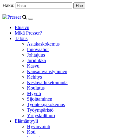
Haku:
Etusivu
Mikä Presser?
Talous
Asiakaskokemus
Innovaatiot
Johtajuus
Juridiikka
Kasvu
Kansainvälistyminen
Kehitys
Kestävä liiketoiminta
Koulutus
Myynti
Sijoittaminen
Työntekijäkokemus
Työympäristö
Yrityskulttuuri
Elämäntyyli
Hyvinvointi
Koti