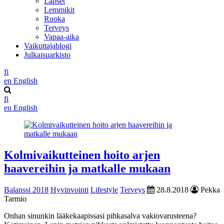
Lapset
Lemmikit
Ruoka
Terveys
Vapaa-aika
Vaikuttajablogi
Julkaisuarkisto
fi
en
English
fi
en
English
Kolmivaikutteinen hoito arjen
haavereihin ja matkalle mukaan
Balanssi 2018
Hyvinvointi
Lifestyle
Terveys
28.8.2018
Pekka
Tarmio
Onhan sinunkin lääkekaapissasi pihkasalva vakiovarusteena?