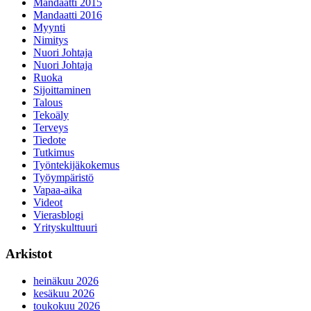
Mandaatti 2015
Mandaatti 2016
Myynti
Nimitys
Nuori Johtaja
Nuori Johtaja
Ruoka
Sijoittaminen
Talous
Tekoäly
Terveys
Tiedote
Tutkimus
Työntekijäkokemus
Työympäristö
Vapaa-aika
Videot
Vierasblogi
Yrityskulttuuri
Arkistot
heinäkuu 2026
kesäkuu 2026
toukokuu 2026