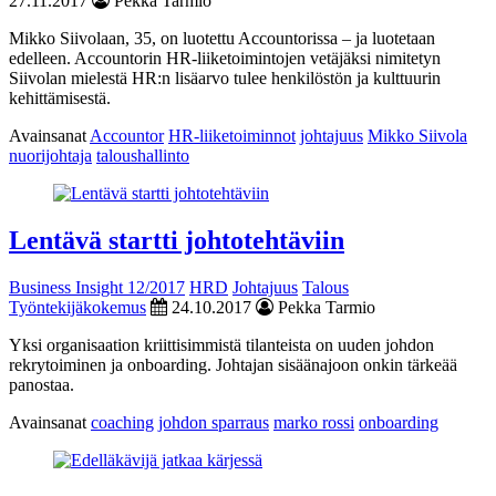
27.11.2017
Pekka Tarmio
Mikko Siivolaan, 35, on luotettu Accountorissa – ja luotetaan
edelleen. Accountorin HR-liiketoimintojen vetäjäksi nimitetyn
Siivolan mielestä HR:n lisäarvo tulee henkilöstön ja kulttuurin
kehittämisestä.
Avainsanat
Accountor
HR-liiketoiminnot
johtajuus
Mikko Siivola
nuorijohtaja
taloushallinto
Lentävä startti johtotehtäviin
Business Insight 12/2017
HRD
Johtajuus
Talous
Työntekijäkokemus
24.10.2017
Pekka Tarmio
Yksi organisaation kriittisimmistä tilanteista on uuden johdon
rekrytoiminen ja onboarding. Johtajan sisäänajoon onkin tärkeää
panostaa.
Avainsanat
coaching
johdon sparraus
marko rossi
onboarding