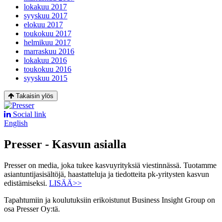
lokakuu 2017
syyskuu 2017
elokuu 2017
toukokuu 2017
helmikuu 2017
marraskuu 2016
lokakuu 2016
toukokuu 2016
syyskuu 2015
Takaisin ylös
Social link
English
Presser - Kasvun asialla
Presser on media, joka tukee kasvuyrityksiä viestinnässä. Tuotamme
asiantuntijasisältöjä, haastatteluja ja tiedotteita pk-yritysten kasvun
edistämiseksi.
LISÄÄ>>
Tapahtumiin ja koulutuksiin erikoistunut Business Insight Group on
osa Presser Oy:tä.