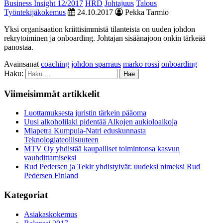
Business Insight 12/2017
HRD
Johtajuus
Talous
Työntekijäkokemus
24.10.2017
Pekka Tarmio
Yksi organisaation kriittisimmistä tilanteista on uuden johdon
rekrytoiminen ja onboarding. Johtajan sisäänajoon onkin tärkeää
panostaa.
Avainsanat
coaching
johdon sparraus
marko rossi
onboarding
Haku:
Viimeisimmät artikkelit
Luottamuksesta juristin tärkein pääoma
Uusi alkoholilaki pidentää Alkojen aukioloaikoja
Miapetra Kumpula-Natri eduskunnasta
Teknologiateollisuuteen
MTV Oy yhdistää kaupalliset toimintonsa kasvun
vauhdittamiseksi
Rud Pedersen ja Tekir yhdistyivät: uudeksi nimeksi Rud
Pedersen Finland
Kategoriat
Asiakaskokemus