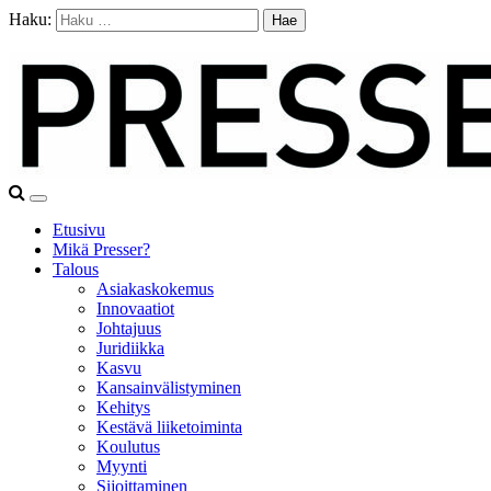
Haku:
Etusivu
Mikä Presser?
Talous
Asiakaskokemus
Innovaatiot
Johtajuus
Juridiikka
Kasvu
Kansainvälistyminen
Kehitys
Kestävä liiketoiminta
Koulutus
Myynti
Sijoittaminen