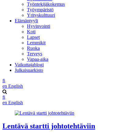
Työntekijäkokemus
Työympäristö
Yrityskulttuuri
Elämäntyyli
Hyvinvointi
Koti
Lapset
Lemmikit
Ruoka
Terveys
Vapaa-aika
Vaikuttajablogi
Julkaisuarkisto
fi
en
English
fi
en
English
Lentävä startti johtotehtäviin