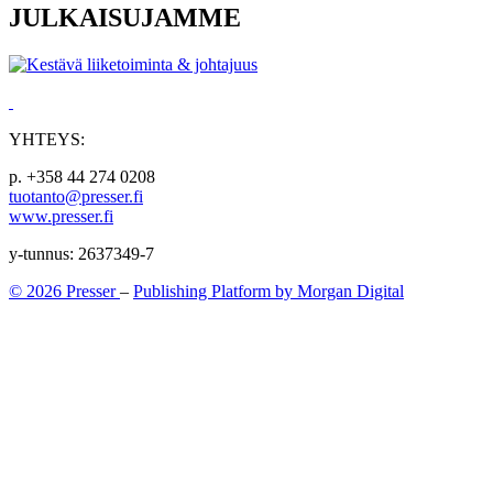
JULKAISUJAMME
YHTEYS:
p. +358 44 274 0208
tuotanto@presser.fi
www.presser.fi
y-tunnus: 2637349-7
© 2026 Presser
–
Publishing Platform by Morgan Digital