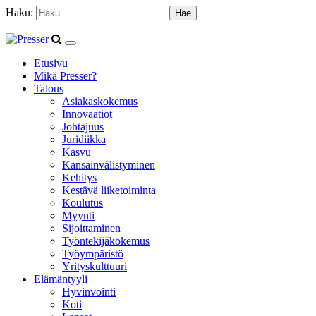
Haku:
Etusivu
Mikä Presser?
Talous
Asiakaskokemus
Innovaatiot
Johtajuus
Juridiikka
Kasvu
Kansainvälistyminen
Kehitys
Kestävä liiketoiminta
Koulutus
Myynti
Sijoittaminen
Työntekijäkokemus
Työympäristö
Yrityskulttuuri
Elämäntyyli
Hyvinvointi
Koti