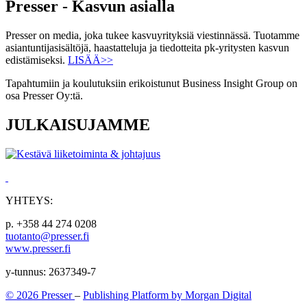
Presser - Kasvun asialla
Presser on media, joka tukee kasvuyrityksiä viestinnässä. Tuotamme
asiantuntijasisältöjä, haastatteluja ja tiedotteita pk-yritysten kasvun
edistämiseksi.
LISÄÄ>>
Tapahtumiin ja koulutuksiin erikoistunut Business Insight Group on
osa Presser Oy:tä.
JULKAISUJAMME
YHTEYS:
p. +358 44 274 0208
tuotanto@presser.fi
www.presser.fi
y-tunnus: 2637349-7
© 2026 Presser
–
Publishing Platform by Morgan Digital