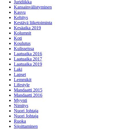
Juridiikka
Kansainvälistyminen
Kasvu
Kehitys
Kestävä liiketoiminta
Kesäaika 2019
Kolumnit
Koti
Koulutus
Kulisseissa
Laatuaika 2016
Laatuaika 2017
Laatuaika 2019
Laki
Lapset
Lemmikit
Lifestyle
Mandaatti 2015
Mandaatti 2016
Myynti
Nimitys
Nuori Johtaja
Nuori Johtaja
Ruoka
Sijoittaminen