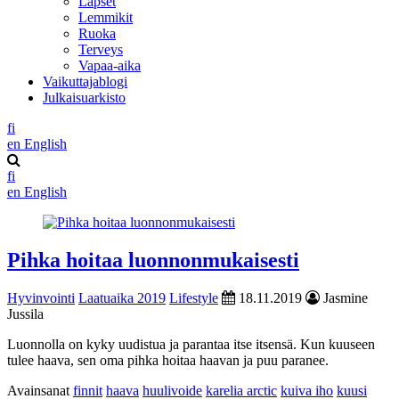
Lapset
Lemmikit
Ruoka
Terveys
Vapaa-aika
Vaikuttajablogi
Julkaisuarkisto
fi
en
English
fi
en
English
Pihka hoitaa luonnonmukaisesti
Hyvinvointi
Laatuaika 2019
Lifestyle
18.11.2019
Jasmine
Jussila
Luonnolla on kyky uudistua ja parantaa itse itsensä. Kun kuuseen
tulee haava, sen oma pihka hoitaa haavan ja puu paranee.
Avainsanat
finnit
haava
huulivoide
karelia arctic
kuiva iho
kuusi