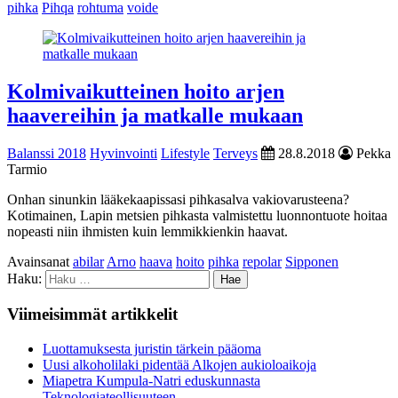
pihka
Pihqa
rohtuma
voide
Kolmivaikutteinen hoito arjen
haavereihin ja matkalle mukaan
Balanssi 2018
Hyvinvointi
Lifestyle
Terveys
28.8.2018
Pekka
Tarmio
Onhan sinunkin lääkekaapissasi pihkasalva vakiovarusteena?
Kotimainen, Lapin metsien pihkasta valmistettu luonnontuote hoitaa
nopeasti niin ihmisten kuin lemmikkienkin haavat.
Avainsanat
abilar
Arno
haava
hoito
pihka
repolar
Sipponen
Haku:
Viimeisimmät artikkelit
Luottamuksesta juristin tärkein pääoma
Uusi alkoholilaki pidentää Alkojen aukioloaikoja
Miapetra Kumpula-Natri eduskunnasta
Teknologiateollisuuteen