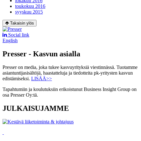
lokakuu 2016
toukokuu 2016
syyskuu 2015
Takaisin ylös
Social link
English
Presser - Kasvun asialla
Presser on media, joka tukee kasvuyrityksiä viestinnässä. Tuotamme
asiantuntijasisältöjä, haastatteluja ja tiedotteita pk-yritysten kasvun
edistämiseksi.
LISÄÄ>>
Tapahtumiin ja koulutuksiin erikoistunut Business Insight Group on
osa Presser Oy:tä.
JULKAISUJAMME