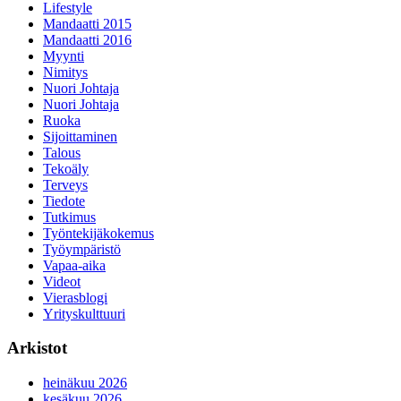
Lifestyle
Mandaatti 2015
Mandaatti 2016
Myynti
Nimitys
Nuori Johtaja
Nuori Johtaja
Ruoka
Sijoittaminen
Talous
Tekoäly
Terveys
Tiedote
Tutkimus
Työntekijäkokemus
Työympäristö
Vapaa-aika
Videot
Vierasblogi
Yrityskulttuuri
Arkistot
heinäkuu 2026
kesäkuu 2026