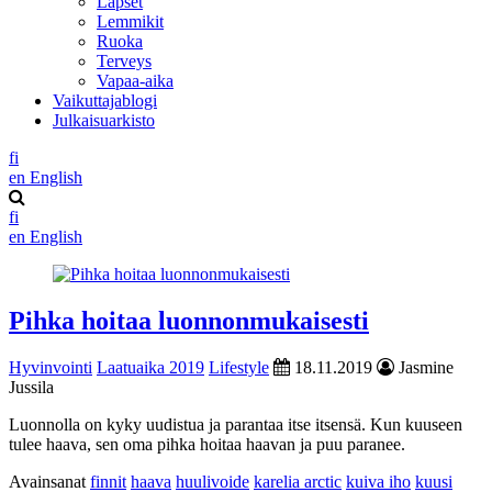
Lapset
Lemmikit
Ruoka
Terveys
Vapaa-aika
Vaikuttajablogi
Julkaisuarkisto
fi
en
English
fi
en
English
Pihka hoitaa luonnonmukaisesti
Hyvinvointi
Laatuaika 2019
Lifestyle
18.11.2019
Jasmine
Jussila
Luonnolla on kyky uudistua ja parantaa itse itsensä. Kun kuuseen
tulee haava, sen oma pihka hoitaa haavan ja puu paranee.
Avainsanat
finnit
haava
huulivoide
karelia arctic
kuiva iho
kuusi