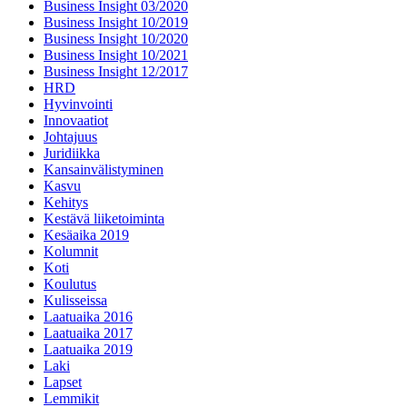
Business Insight 03/2020
Business Insight 10/2019
Business Insight 10/2020
Business Insight 10/2021
Business Insight 12/2017
HRD
Hyvinvointi
Innovaatiot
Johtajuus
Juridiikka
Kansainvälistyminen
Kasvu
Kehitys
Kestävä liiketoiminta
Kesäaika 2019
Kolumnit
Koti
Koulutus
Kulisseissa
Laatuaika 2016
Laatuaika 2017
Laatuaika 2019
Laki
Lapset
Lemmikit