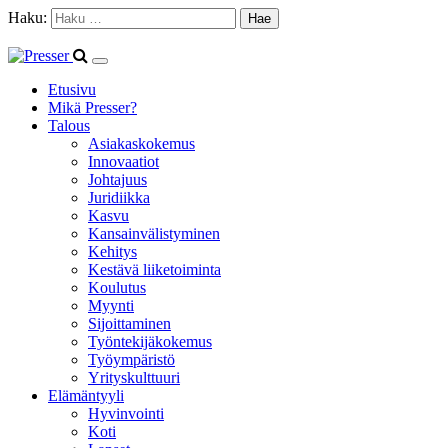
Haku:
Etusivu
Mikä Presser?
Talous
Asiakaskokemus
Innovaatiot
Johtajuus
Juridiikka
Kasvu
Kansainvälistyminen
Kehitys
Kestävä liiketoiminta
Koulutus
Myynti
Sijoittaminen
Työntekijäkokemus
Työympäristö
Yrityskulttuuri
Elämäntyyli
Hyvinvointi
Koti