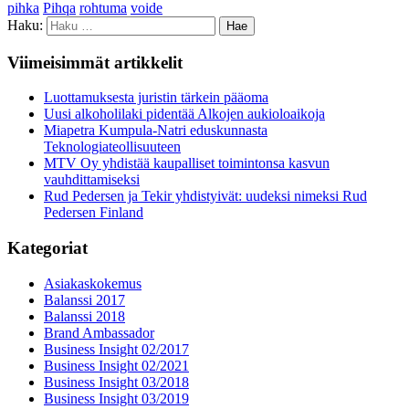
pihka
Pihqa
rohtuma
voide
Haku:
Viimeisimmät artikkelit
Luottamuksesta juristin tärkein pääoma
Uusi alkoholilaki pidentää Alkojen aukioloaikoja
Miapetra Kumpula-Natri eduskunnasta
Teknologiateollisuuteen
MTV Oy yhdistää kaupalliset toimintonsa kasvun
vauhdittamiseksi
Rud Pedersen ja Tekir yhdistyivät: uudeksi nimeksi Rud
Pedersen Finland
Kategoriat
Asiakaskokemus
Balanssi 2017
Balanssi 2018
Brand Ambassador
Business Insight 02/2017
Business Insight 02/2021
Business Insight 03/2018
Business Insight 03/2019