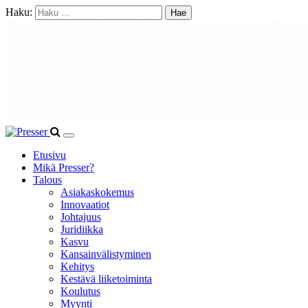
Haku:
Etusivu
Mikä Presser?
Talous
Asiakaskokemus
Innovaatiot
Johtajuus
Juridiikka
Kasvu
Kansainvälistyminen
Kehitys
Kestävä liiketoiminta
Koulutus
Myynti