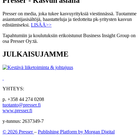
Presser - Kasvun asialla
Presser on media, joka tukee kasvuyrityksiä viestinnässä. Tuotamme
asiantuntijasisältöjä, haastatteluja ja tiedotteita pk-yritysten kasvun
edistämiseksi.
LISÄÄ>>
Tapahtumiin ja koulutuksiin erikoistunut Business Insight Group on
osa Presser Oy:tä.
JULKAISUJAMME
YHTEYS:
p. +358 44 274 0208
tuotanto@presser.fi
www.presser.fi
y-tunnus: 2637349-7
© 2026 Presser
–
Publishing Platform by Morgan Digital