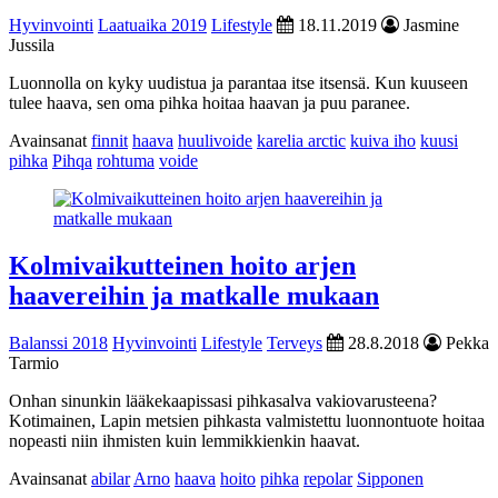
Hyvinvointi
Laatuaika 2019
Lifestyle
18.11.2019
Jasmine
Jussila
Luonnolla on kyky uudistua ja parantaa itse itsensä. Kun kuuseen
tulee haava, sen oma pihka hoitaa haavan ja puu paranee.
Avainsanat
finnit
haava
huulivoide
karelia arctic
kuiva iho
kuusi
pihka
Pihqa
rohtuma
voide
Kolmivaikutteinen hoito arjen
haavereihin ja matkalle mukaan
Balanssi 2018
Hyvinvointi
Lifestyle
Terveys
28.8.2018
Pekka
Tarmio
Onhan sinunkin lääkekaapissasi pihkasalva vakiovarusteena?
Kotimainen, Lapin metsien pihkasta valmistettu luonnontuote hoitaa
nopeasti niin ihmisten kuin lemmikkienkin haavat.
Avainsanat
abilar
Arno
haava
hoito
pihka
repolar
Sipponen