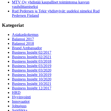
MTV Oy yhdistää kaupalliset toimintonsa kasvun
vauhdittamiseksi
Rud Pedersen ja Tekir yhdistyivät: uudeksi nimeksi Rud
Pedersen Finland
Kategoriat
Asiakaskokemus
Balanssi 2017
Balanssi 2018
Brand Ambassador
Business Insight 02/2017
Business Insight 02/2021
Business Insight 03/2018
Business Insight 03/2019
Business Insight 03/2020
Business Insight 10/2019
Business Insight 10/2020
Business Insight 10/2021
Business Insight 12/2017
HRD
Hyvinvointi
Innovaatiot
Johtajuus
Juridiikka