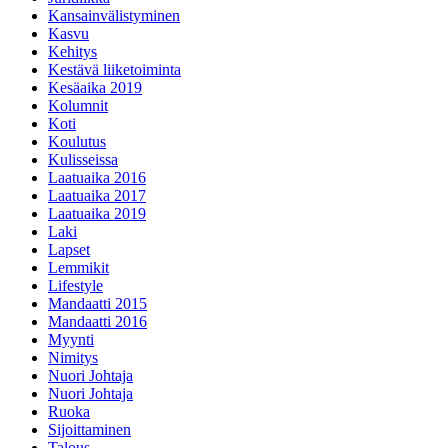
Kansainvälistyminen
Kasvu
Kehitys
Kestävä liiketoiminta
Kesäaika 2019
Kolumnit
Koti
Koulutus
Kulisseissa
Laatuaika 2016
Laatuaika 2017
Laatuaika 2019
Laki
Lapset
Lemmikit
Lifestyle
Mandaatti 2015
Mandaatti 2016
Myynti
Nimitys
Nuori Johtaja
Nuori Johtaja
Ruoka
Sijoittaminen
Talous