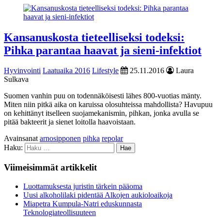
Kansanuskosta tieteelliseksi todeksi:
Pihka parantaa haavat ja sieni-infektiot
Hyvinvointi
Laatuaika 2016
Lifestyle
25.11.2016
Laura
Sulkava
Suomen vanhin puu on todennäköisesti lähes 800-vuotias mänty.
Miten niin pitkä aika on karuissa olosuhteissa mahdollista? Havupuu
on kehittänyt itselleen suojamekanismin, pihkan, jonka avulla se
pitää bakteerit ja sienet loitolla haavoistaan.
Avainsanat
arnosipponen
pihka
repolar
Haku:
Viimeisimmät artikkelit
Luottamuksesta juristin tärkein pääoma
Uusi alkoholilaki pidentää Alkojen aukioloaikoja
Miapetra Kumpula-Natri eduskunnasta
Teknologiateollisuuteen