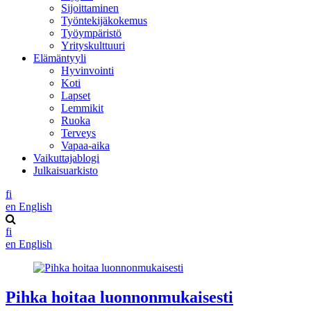
Sijoittaminen
Työntekijäkokemus
Työympäristö
Yrityskulttuuri
Elämäntyyli
Hyvinvointi
Koti
Lapset
Lemmikit
Ruoka
Terveys
Vapaa-aika
Vaikuttajablogi
Julkaisuarkisto
fi
en
English
fi
en
English
Pihka hoitaa luonnonmukaisesti