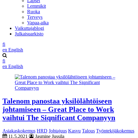
Lapset
Lemmikit
Ruoka
Terveys
Vapaa-aika
Vaikuttajablogi
Julkaisuarkisto
fi
en
English
fi
en
English
Talenom panostaa yksilölähtöiseen
johtamiseen – Great Place to Work
vaihtui The Siqnificant Companyyn
Asiakaskokemus
HRD
Johtajuus
Kasvu
Talous
Työntekijäkokemus
11.5.2021
Jasmine Jussila