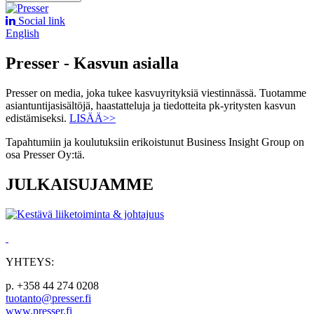
Social link
English
Presser - Kasvun asialla
Presser on media, joka tukee kasvuyrityksiä viestinnässä. Tuotamme
asiantuntijasisältöjä, haastatteluja ja tiedotteita pk-yritysten kasvun
edistämiseksi.
LISÄÄ>>
Tapahtumiin ja koulutuksiin erikoistunut Business Insight Group on
osa Presser Oy:tä.
JULKAISUJAMME
YHTEYS:
p. +358 44 274 0208
tuotanto@presser.fi
www.presser.fi