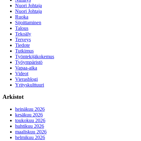
Nuori Johtaja
Nuori Johtaja
Ruoka
Sijoittaminen
Talous
Tekoäly
Terveys
Tiedote
Tutkimus
Työntekijäkokemus
Työympäristö
Vapaa-aika
Videot
Vierasblogi
Yrityskulttuuri
Arkistot
heinäkuu 2026
kesäkuu 2026
toukokuu 2026
huhtikuu 2026
maaliskuu 2026
helmikuu 2026