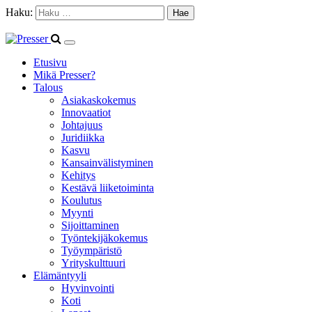
Haku:
Etusivu
Mikä Presser?
Talous
Asiakaskokemus
Innovaatiot
Johtajuus
Juridiikka
Kasvu
Kansainvälistyminen
Kehitys
Kestävä liiketoiminta
Koulutus
Myynti
Sijoittaminen
Työntekijäkokemus
Työympäristö
Yrityskulttuuri
Elämäntyyli
Hyvinvointi
Koti