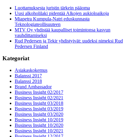
Luottamuksesta juristin tärkein pääoma
Uusi alkoholilaki pidentää Alkojen aukioloaikoja
Miapetra Kumpula-Natri eduskunnasta
Teknologiateollisuuteen
MTV Oy yhdistää kaupalliset toimintonsa kasvun
vauhdittamiseksi
Rud Pedersen ja Tekir yhdistyivät: uudeksi nimeksi Rud
Pedersen Finland
Kategoriat
Asiakaskokemus
Balanssi 2017
Balanssi 2018
Brand Ambassador
Business Insight 02/2017
Business Insight 02/2021
Business Insight 03/2018
Business Insight 03/2019
Business Insight 03/2020
Business Insight 10/2019
Business Insight 10/2020
Business Insight 10/2021
Business Insight 12/2017