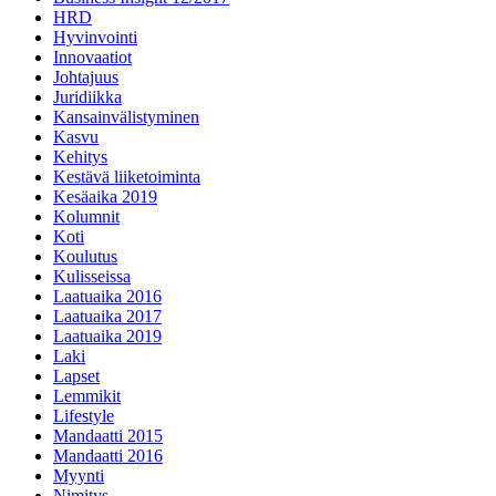
HRD
Hyvinvointi
Innovaatiot
Johtajuus
Juridiikka
Kansainvälistyminen
Kasvu
Kehitys
Kestävä liiketoiminta
Kesäaika 2019
Kolumnit
Koti
Koulutus
Kulisseissa
Laatuaika 2016
Laatuaika 2017
Laatuaika 2019
Laki
Lapset
Lemmikit
Lifestyle
Mandaatti 2015
Mandaatti 2016
Myynti
Nimitys