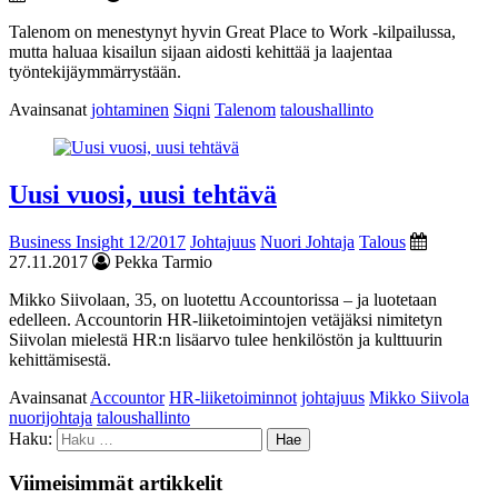
Talenom on menestynyt hyvin Great Place to Work -kilpailussa,
mutta haluaa kisailun sijaan aidosti kehittää ja laajentaa
työntekijäymmärrystään.
Avainsanat
johtaminen
Siqni
Talenom
taloushallinto
Uusi vuosi, uusi tehtävä
Business Insight 12/2017
Johtajuus
Nuori Johtaja
Talous
27.11.2017
Pekka Tarmio
Mikko Siivolaan, 35, on luotettu Accountorissa – ja luotetaan
edelleen. Accountorin HR-liiketoimintojen vetäjäksi nimitetyn
Siivolan mielestä HR:n lisäarvo tulee henkilöstön ja kulttuurin
kehittämisestä.
Avainsanat
Accountor
HR-liiketoiminnot
johtajuus
Mikko Siivola
nuorijohtaja
taloushallinto
Haku:
Viimeisimmät artikkelit