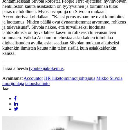
Johtamisessaan Siivola korostaa People First -ajattelua: hyvinvoivan
henkilöstön kautta asiakaskin on tyytyväinen ja toiminnan tulos
paras mahdollinen. Myös arvopohja on Siivolan mukaan
Accountorissa kohdallaan. ”Kaksi perusarvoamme ovat kunnioitus
ja luottamus. Niiden päällä ovat dynaamisemmat arvomme, rohkeus
ja tulevaisuus”. Siivola näkee, että turvalliseksi luoduista
lähtökohdista on hyvä lähteä kasvuun rohkeasti tulevaisuuteen
suunnaten. Vaikka Accountor tehostaa asiakkaiden toimintaa
digitaalisuuden avulla, asiat saadaan Siivolan mukaan aikaiseksi
kuitenkin ihmisten kautta niin talon sisällä kuin asiakkaidenkin
kanssa.
Lisää aiheesta
työntekijäkokemus
.
Avainsanat
Accountor
HR-liiketoiminnot
johtajuus
Mikko Siivola
nuorijohtaja
taloushallinto
Jaa: