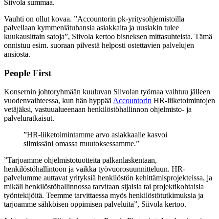
Siivola summaa.
Vauhti on ollut kovaa. ”Accountorin pk-yritysohjemistoilla
palvellaan kymmeniätuhansia asiakkaita ja uusiakin tulee
kuukausittain satoja”, Siivola kertoo bisneksen mittasuhteista. Tämä
onnistuu esim. suoraan pilvestä helposti ostettavien palvelujen
ansiosta.
People First
Konsernin johtoryhmään kuuluvan Siivolan työmaa vaihtuu jälleen
vuodenvaihteessa, kun hän hyppää
Accountorin
HR-liiketoimintojen
vetäjäksi, vastuualueenaan henkilöstöhallinnon ohjelmisto- ja
palveluratkaisut.
”HR-liiketoimintamme arvo asiakkaalle kasvoi
silmissäni omassa muutoksessamme.”
”Tarjoamme ohjelmistotuotteita palkanlaskentaan,
henkilöstöhallintoon ja vaikka työvuorosuunnitteluun. HR-
palvelumme auttavat yrityksiä henkilöstön kehittämisprojekteissa, ja
mikäli henkilöstöhallinnossa tarvitaan sijaisia tai projektikohtaisia
työntekijöitä. Teemme tarvittaessa myös henkilöstötutkimuksia ja
tarjoamme sähköisen oppimisen palveluita”, Siivola kertoo.