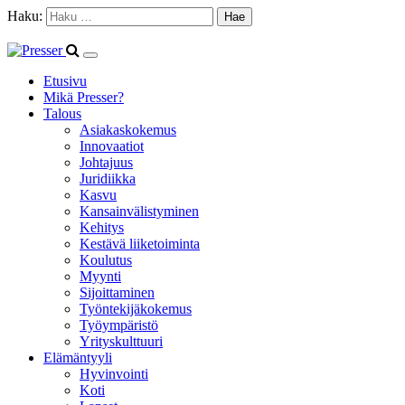
Haku:
Etusivu
Mikä Presser?
Talous
Asiakaskokemus
Innovaatiot
Johtajuus
Juridiikka
Kasvu
Kansainvälistyminen
Kehitys
Kestävä liiketoiminta
Koulutus
Myynti
Sijoittaminen
Työntekijäkokemus
Työympäristö
Yrityskulttuuri
Elämäntyyli
Hyvinvointi
Koti