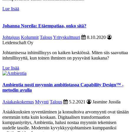
Lue lisää
Johanna Noreila: Etäempatiaa, onko sitä?
Johtajuus
Kolumnit
Talous
Yrityskulttuuri
8.10.2020
Leidenschaft Oy
Johtamisessa inhimillisyys on kaiken keskiössä. Miten siis saavuttaa
inhmillisyyttä, kun toinen ihminen on pysyvästi kaukana?
Lue lisää
Ambientia nosti myynnin ambitiotasoa Capability Design™ -
metodin avulla
Asiakaskokemus
Myynti
Talous
5.2.2021
Jasmine Jussila
Asiakkuuksien syventäminen ja konsultoiva arvomyynti ovat tänään
enemmän totta kuin koskaan. Digitaalisen transformaation
kumppaniyritys, Ambientia, halusi nostaa myynnin tekemisen
uudelle tasolle. Modernin kyvykkyysjohtamisen kumppaniksi