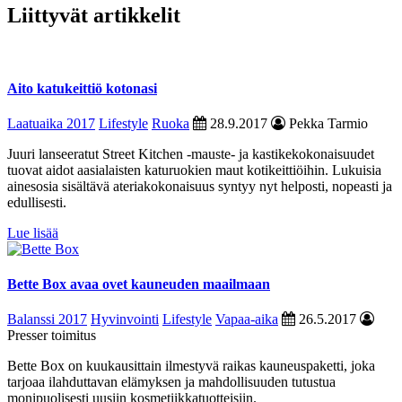
Liittyvät artikkelit
Aito katukeittiö kotonasi
Laatuaika 2017
Lifestyle
Ruoka
28.9.2017
Pekka Tarmio
Juuri lanseeratut Street Kitchen -mauste- ja kastikekokonaisuudet
tuovat aidot aasialaisten katuruokien maut kotikeittiöihin. Lukuisia
ainesosia sisältävä ateriakokonaisuus syntyy nyt helposti, nopeasti ja
edullisesti.
Lue lisää
Bette Box avaa ovet kauneuden maailmaan
Balanssi 2017
Hyvinvointi
Lifestyle
Vapaa-aika
26.5.2017
Presser toimitus
Bette Box on kuukausittain ilmestyvä raikas kauneuspaketti, joka
tarjoaa ilahduttavan elämyksen ja mahdollisuuden tutustua
monipuolisesti uusiin kosmetiikkatuotteisiin.