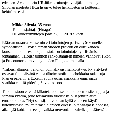
edelleen. Accountorin HR-liiketoimintojen vetäjäksi nimitetyn
Siivolan mielestä HR:n lisäarvo tulee henkilöstön ja kulttuurin
kehittämisestä.
Mikko Siivola
, 35 vuotta
Toimitusjohtaja (Finago)
HR-liiketoimintojen johtaja (1.1.2018 alkaen)
Pääosan uraansa konsernin eri toimintojen parissa työskennelleen
sympaattisen Siivolan tämän vuoden projekti on ollut kahden
konserniin kuuluvan ohjelmistotalon toimintojen yhdistämisen
johtaminen. Taloushallinnon sähköistämisen nimeen vannovat Tikon
ja Procountor toimivat nyt uuden Finago-nimen alla.
”Taloushallinnon trendi on voimakkaasti sähköistyvä. Pk-yritykset
osaavat tänä päivänä vaatia tilitoimistoiltaan tehokkaita ratkaisuja.
Pian ei paperin ja Excelin avulla uusia asiakkaita enää saada
saatikka entisiä pidetä”, Siivola sanoo.
Tilitoimistoon ei enää kiikuteta edellisen kuukauden tositemappia ja
samalla kysellä, joko toissakuun tuloksesta olisi jonkinlaista
ennakkotietoa. ”Nyt sen sijaan voidaan kyllä edelleen käydä
tilitoimistossa, mutta firman tilanteen ollessa jo reaaliajassa tiedossa,
aikaa jää kohtaamiseen ja vaikka neuvontaan kahvikupin ääressä”,