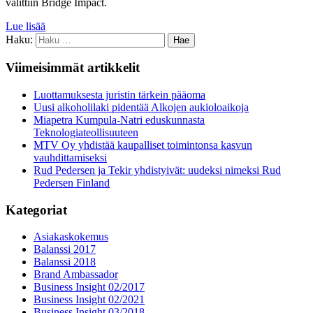
valittiin Bridge Impact.
Lue lisää
Haku:
Viimeisimmät artikkelit
Luottamuksesta juristin tärkein pääoma
Uusi alkoholilaki pidentää Alkojen aukioloaikoja
Miapetra Kumpula-Natri eduskunnasta
Teknologiateollisuuteen
MTV Oy yhdistää kaupalliset toimintonsa kasvun
vauhdittamiseksi
Rud Pedersen ja Tekir yhdistyivät: uudeksi nimeksi Rud
Pedersen Finland
Kategoriat
Asiakaskokemus
Balanssi 2017
Balanssi 2018
Brand Ambassador
Business Insight 02/2017
Business Insight 02/2021
Business Insight 03/2018