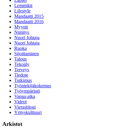
Lapset
Lemmikit
Lifestyle
Mandaatti 2015
Mandaatti 2016
Myynti
Nimitys
Nuori Johtaja
Nuori Johtaja
Ruoka
Sijoittaminen
Talous
Tekoäly
Terveys
Tiedote
Tutkimus
Työntekijäkokemus
Työympäristö
Vapaa-aika
Videot
Vierasblogi
Yrityskulttuuri
Arkistot