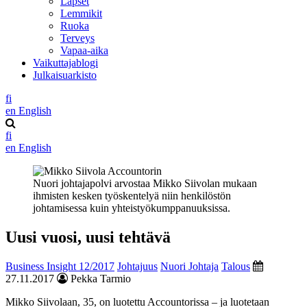
Lapset
Lemmikit
Ruoka
Terveys
Vapaa-aika
Vaikuttajablogi
Julkaisuarkisto
fi
en
English
fi
en
English
Nuori johtajapolvi arvostaa Mikko Siivolan mukaan
ihmisten kesken työskentelyä niin henkilöstön
johtamisessa kuin yhteistyökumppanuuksissa.
Uusi vuosi, uusi tehtävä
Business Insight 12/2017
Johtajuus
Nuori Johtaja
Talous
27.11.2017
Pekka Tarmio
Mikko Siivolaan, 35, on luotettu Accountorissa – ja luotetaan