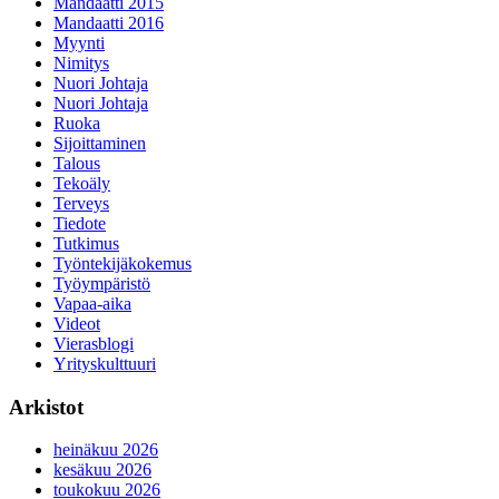
Mandaatti 2015
Mandaatti 2016
Myynti
Nimitys
Nuori Johtaja
Nuori Johtaja
Ruoka
Sijoittaminen
Talous
Tekoäly
Terveys
Tiedote
Tutkimus
Työntekijäkokemus
Työympäristö
Vapaa-aika
Videot
Vierasblogi
Yrityskulttuuri
Arkistot
heinäkuu 2026
kesäkuu 2026
toukokuu 2026