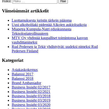
Haku:
Viimeisimmät artikkelit
Luottamuksesta juristin tärkein pääoma
Uusi alkoholilaki pidentää Alkojen aukioloaikoja
Miapetra Kumpula-Natri eduskunnasta
Teknologiateollisuuteen
MTV Oy yhdistää kaupalliset toimintonsa kasvun
vauhdittamiseksi
Rud Pedersen ja Tekir yhdistyivät: uudeksi nimeksi Rud
Pedersen Finland
Kategoriat
Asiakaskokemus
Balanssi 2017
Balanssi 2018
Brand Ambassador
Business Insight 02/2017
Business Insight 02/2021
Business Insight 03/2018
Business Insight 03/2019
Business Insight 03/2020