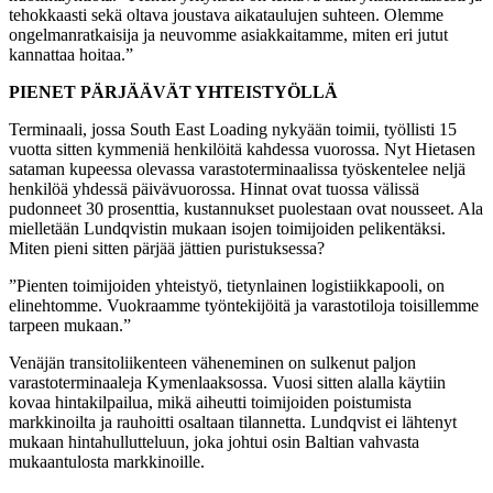
tehokkaasti sekä oltava joustava aikataulujen suhteen. Olemme
ongelmanratkaisija ja neuvomme asiakkaitamme, miten eri jutut
kannattaa hoitaa.”
PIENET PÄRJÄÄVÄT YHTEISTYÖLLÄ
Terminaali, jossa South East Loading nykyään toimii, työllisti 15
vuotta sitten kymmeniä henkilöitä kahdessa vuorossa. Nyt Hietasen
sataman kupeessa olevassa varastoterminaalissa työskentelee neljä
henkilöä yhdessä päivävuorossa. Hinnat ovat tuossa välissä
pudonneet 30 prosenttia, kustannukset puolestaan ovat nousseet. Ala
mielletään Lundqvistin mukaan isojen toimijoiden pelikentäksi.
Miten pieni sitten pärjää jättien puristuksessa?
”Pienten toimijoiden yhteistyö, tietynlainen logistiikkapooli, on
elinehtomme. Vuokraamme työntekijöitä ja varastotiloja toisillemme
tarpeen mukaan.”
Venäjän transitoliikenteen väheneminen on sulkenut paljon
varastoterminaaleja Kymenlaaksossa. Vuosi sitten alalla käytiin
kovaa hintakilpailua, mikä aiheutti toimijoiden poistumista
markkinoilta ja rauhoitti osaltaan tilannetta. Lundqvist ei lähtenyt
mukaan hintahullutteluun, joka johtui osin Baltian vahvasta
mukaantulosta markkinoille.