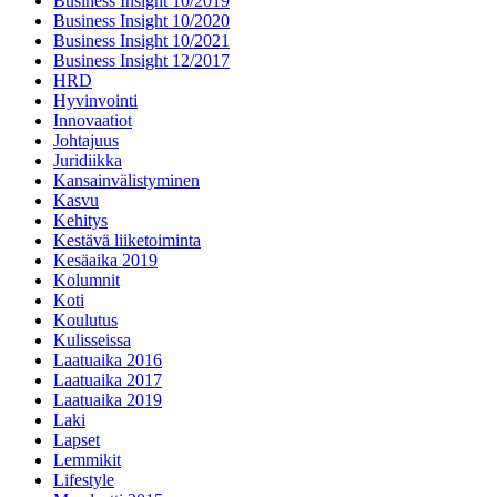
Business Insight 10/2019
Business Insight 10/2020
Business Insight 10/2021
Business Insight 12/2017
HRD
Hyvinvointi
Innovaatiot
Johtajuus
Juridiikka
Kansainvälistyminen
Kasvu
Kehitys
Kestävä liiketoiminta
Kesäaika 2019
Kolumnit
Koti
Koulutus
Kulisseissa
Laatuaika 2016
Laatuaika 2017
Laatuaika 2019
Laki
Lapset
Lemmikit
Lifestyle