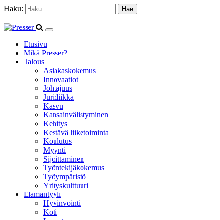
Haku:
Etusivu
Mikä Presser?
Talous
Asiakaskokemus
Innovaatiot
Johtajuus
Juridiikka
Kasvu
Kansainvälistyminen
Kehitys
Kestävä liiketoiminta
Koulutus
Myynti
Sijoittaminen
Työntekijäkokemus
Työympäristö
Yrityskulttuuri
Elämäntyyli
Hyvinvointi
Koti