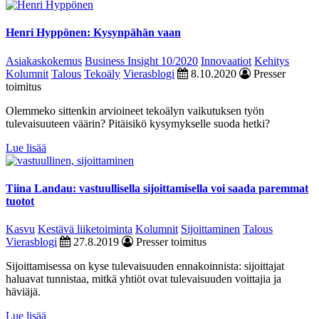
Henri Hyppönen: Kysynpähän vaan
Asiakaskokemus
Business Insight 10/2020
Innovaatiot
Kehitys
Kolumnit
Talous
Tekoäly
Vierasblogi
8.10.2020
Presser
toimitus
Olemmeko sittenkin arvioineet tekoälyn vaikutuksen työn
tulevaisuuteen väärin? Pitäisikö kysymykselle suoda hetki?
Lue lisää
Tiina Landau: vastuullisella sijoittamisella voi saada paremmat
tuotot
Kasvu
Kestävä liiketoiminta
Kolumnit
Sijoittaminen
Talous
Vierasblogi
27.8.2019
Presser toimitus
Sijoittamisessa on kyse tulevaisuuden ennakoinnista: sijoittajat
haluavat tunnistaa, mitkä yhtiöt ovat tulevaisuuden voittajia ja
häviäjä.
Lue lisää