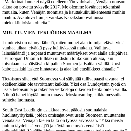
”Markkinatilanne ei näytä edelleenkään valoisalta, Venäjän nousun
alkua on povattu syksylle 2017. Me olemme löytäneet tekemistä
muualta, kuten Venäjän tuonnista ja kauttakulkuliikenteestä muihin
maihin. Avautuva Iran ja varakas Kazakstan ovat uusia
mielenkiintoisia kohteita.”
MUUTTUVIEN TEKIJÖIDEN MAAILMA
Lundqvist on nähnyt läheltä, miten monet alan toimijat elävät vielä
vanhaa aikaa, eivätkä pysy kehityksessä mukana. Vaihtuva
lainsäädäntö ja nopeasti muuttuvat määräykset ovat alalla arkipäivää.
”Euroopan Unionin tullilaki uudistuu toukokuun alussa, lain
toivotaan tasapäistävän kilpailua Suomen ja Baltian välillä. Uusi
kabotaasilaki laskee hintatasoa ja ajaa kuljetusliikkeet ahtaalle.”
Tietoisuus siitä, että Suomessa voi säilyttää tullivapaasti tavaraa, ei
edelleenkään ole tavoittanut kaikkia. Yksi osa Lundqvistin työtä on
lisätä tietoisuutta ja rakentaa verkostoja oikeiden henkilöiden välillä.
Niinpä hänet löytää muun muassa Moskovan logistiikkamessuilta
suhteita luomasta.
South East Loadingin asiakkaat ovat pääosin suomalaisia
huolintayrityksiä, joiden omistajat ovat usein Suomeen muuttaneita
venäläisiä. Venäjän kielen taito on työssä arvossaan. ”Yksi meistä
puhuu täydellistä venäjää ja käytämme myös venäläisiä
työntekijöitä. Venäjän kielen osaaminen nopeuttaa työn sujuvuutta.”