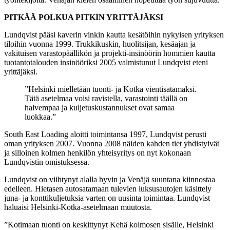
PITKÄÄ POLKUA PITKIN YRITTÄJÄKSI
Lundqvist pääsi kaverin vinkin kautta kesätöihin nykyisen yrityksen
tiloihin vuonna 1999. Trukkikuskin, huolitsijan, kesäajan ja
vakituisen varastopäällikön ja projekti-insinöörin hommien kautta
tuotantotalouden insinööriksi 2005 valmistunut Lundqvist eteni
yrittäjäksi.
”Helsinki mielletään tuonti- ja Kotka vientisatamaksi.
Tätä asetelmaa voisi ravistella, varastointi täällä on
halvempaa ja kuljetuskustannukset ovat samaa
luokkaa.”
South East Loading aloitti toimintansa 1997, Lundqvist perusti
oman yrityksen 2007. Vuonna 2008 näiden kahden tiet yhdistyivät
ja silloinen kolmen henkilön yhteisyritys on nyt kokonaan
Lundqvistin omistuksessa.
Lundqvist on viihtynyt alalla hyvin ja Venäjä suuntana kiinnostaa
edelleen. Hietasen autosatamaan tulevien luksusautojen käsittely
juna- ja konttikuljetuksia varten on uusinta toimintaa. Lundqvist
haluaisi Helsinki-Kotka-asetelmaan muutosta.
”Kotimaan tuonti on keskittynyt Kehä kolmosen sisälle, Helsinki