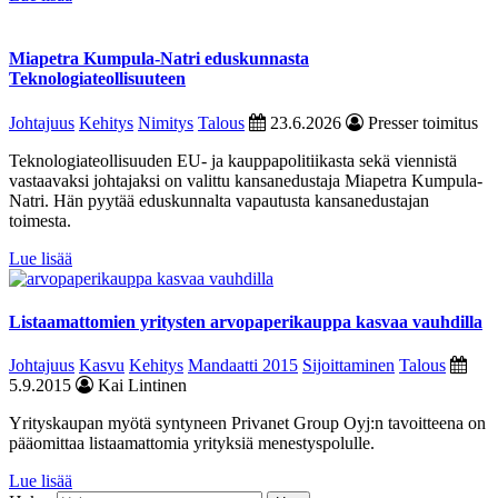
Miapetra Kumpula-Natri eduskunnasta
Teknologiateollisuuteen
Johtajuus
Kehitys
Nimitys
Talous
23.6.2026
Presser toimitus
Teknologiateollisuuden EU- ja kauppapolitiikasta sekä viennistä
vastaavaksi johtajaksi on valittu kansanedustaja Miapetra Kumpula-
Natri. Hän pyytää eduskunnalta vapautusta kansanedustajan
toimesta.
Lue lisää
Listaamattomien yritysten arvopaperikauppa kasvaa vauhdilla
Johtajuus
Kasvu
Kehitys
Mandaatti 2015
Sijoittaminen
Talous
5.9.2015
Kai Lintinen
Yrityskaupan myötä syntyneen Privanet Group Oyj:n tavoitteena on
pääomittaa listaamattomia yrityksiä menestyspolulle.
Lue lisää