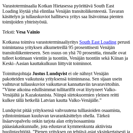
Varastoterminaalia Kotkan Hietasessa pyörittävä South East
Loading löytää yhä elintilaa Venäjän transitoliikenteestä. Tavaran
käsittelyn ja tullauskuviot hallitseva yritys saa lisävoimaa pienten
toimijoiden yhteistyöstä.
Teksti:
Vesa Vainio
Kotkassa toimiva varastoterminaaliyritys
South East Loading
perusti
toimintansa yrityksen alkumetreillä 95 prosenttisesti Venäjän
transitoliikenteeseen. Sen osuus on yhä 70 prosenttia, rinnalle ovat
tulleet kotimaan vientiin ja tuontiin, Venäjän tuontiin sekä Kiinan ja
Keski–Aasian kauttakulkuun liittyvät toiminnot.
Toimitusjohtaja
Justus Lundqvist
ei ole nähnyt Venäjän
pakotteiden vaikutusta yrityksensä toiminnassa. Sen sijaan usein
vaihtuvat tullauskuviot vaikuttavat kannattaviin tavaravirtoihin.
”Viime aikoina edullisimmat tullitariffit ovat löytyneet Valko-
Venäjältä ja Kazakstanista. Niinpä siirtokuormien yleinen reitti
kulkee tällä hetkellä Latvian kautta Valko-Venäjälle.”
Lundqvist pitää yrityksensä vahvuutena tulliasioiden osaamista,
ydintoimintaan kuuluvan tavarankäsittelyn ohella. Tärkeä
lisäarvopalvelu onkin tarjota alan erityisosaamista
pääasiakaskunnalle, jota edustavat kymmenkunta aktiivista
huolintayhtiötä. ”Pienen yrityksen on tehtävä asiat yksinkertaisesti ja