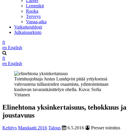
Lapset
Lemmikit
Ruoka
Terveys
Vapaa-aika
Vaikuttajablogi
Julkaisuarkisto
fi
en
English
fi
en
English
Toimitusjohtaja Justus Lundqvist pitää yrityksensä
vahvuutena tulliasioiden osaamista, ydintoimintaan
kuuluvan tavarankäsittelyn ohella. Kuva: Sofia
Virtanen
Elinehtona yksinkertaisuus, tehokkuus ja
joustavuus
Kehitys
Mandaatti 2016
Talous
6.5.2016
Presser toimitus