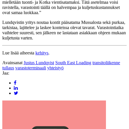
mielletään tuonti- ja Kotka vientisatamaksi. Tätä asetelmaa voisi
ravistella, varastointi täällä on halvempaa ja kuljetuskustannukset
ovat samaa luokkaa.”
Lundqvistin yritys noutaa kontit pääsatama Mussalosta sekä purkaa,
tarkistaa, lajittelee ja laskee konteissa olevat tavarat. Varastointiaika
vaihtelee suuresti, sen jälkeen ne lastataan asiakkaan ohjeen mukaan
kuljetusta varten.
Lue lisää aiheesta
kehitys
.
Avainsanat
Justus Lundqvist
South East Loading
transitoliikenne
tullaus
varastoterminaali
yhteistyö
Jaa: