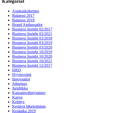
Kategoriat
Asiakaskokemus
Balanssi 2017
Balanssi 2018
Brand Ambassador
Business Insight 02/2017
Business Insight 02/2021
Business Insight 03/2018
Business Insight 03/2019
Business Insight 03/2020
Business Insight 10/2019
Business Insight 10/2020
Business Insight 10/2021
Business Insight 12/2017
HRD
Hyvinvointi
Innovaatiot
Johtajuus
Juridiikka
Kansainvälistyminen
Kasvu
Kehitys
Kestävä liiketoiminta
Kesäaika 2019