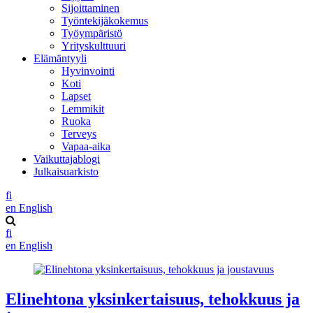
Sijoittaminen
Työntekijäkokemus
Työympäristö
Yrityskulttuuri
Elämäntyyli
Hyvinvointi
Koti
Lapset
Lemmikit
Ruoka
Terveys
Vapaa-aika
Vaikuttajablogi
Julkaisuarkisto
fi
en
English
fi
en
English
Elinehtona yksinkertaisuus, tehokkuus ja