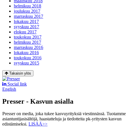
maaliskuu 2018
helmikuu 2018
joulukuu 2017
marraskuu 2017
lokakuu 2017
syyskuu 2017
elokuu 2017
toukokuu 2017
helmikuu 2017
marraskuu 2016
lokakuu 2016
toukokuu 2016
syyskuu 2015
Takaisin ylös
Social link
English
Presser - Kasvun asialla
Presser on media, joka tukee kasvuyrityksiä viestinnässä. Tuotamme
asiantuntijasisältöjä, haastatteluja ja tiedotteita pk-yritysten kasvun
edistämiseksi.
LISÄÄ>>