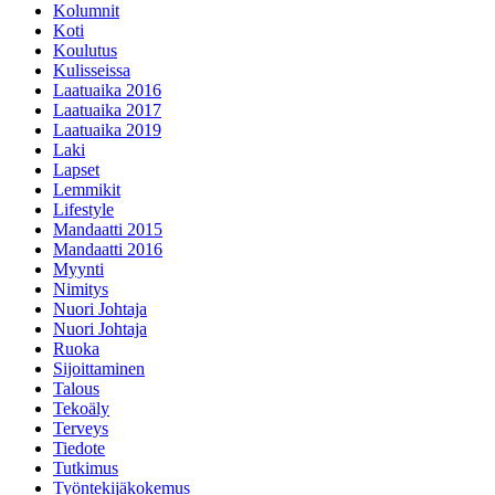
Kolumnit
Koti
Koulutus
Kulisseissa
Laatuaika 2016
Laatuaika 2017
Laatuaika 2019
Laki
Lapset
Lemmikit
Lifestyle
Mandaatti 2015
Mandaatti 2016
Myynti
Nimitys
Nuori Johtaja
Nuori Johtaja
Ruoka
Sijoittaminen
Talous
Tekoäly
Terveys
Tiedote
Tutkimus
Työntekijäkokemus