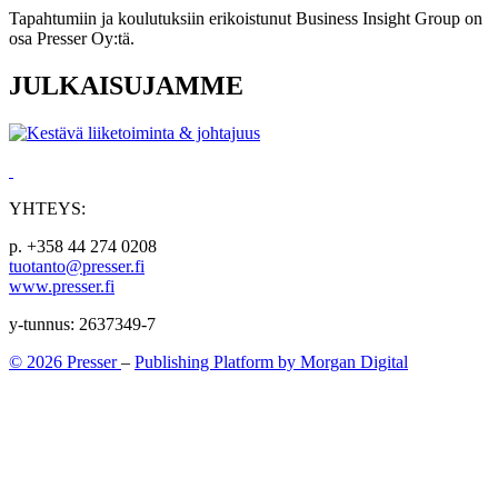
Tapahtumiin ja koulutuksiin erikoistunut Business Insight Group on
osa Presser Oy:tä.
JULKAISUJAMME
YHTEYS:
p. +358 44 274 0208
tuotanto@presser.fi
www.presser.fi
y-tunnus: 2637349-7
© 2026 Presser
–
Publishing Platform by Morgan Digital