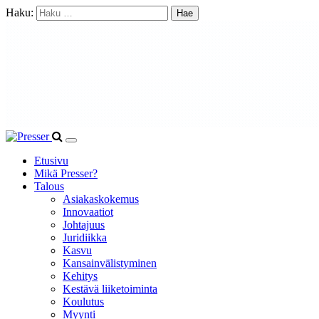
Haku:
Etusivu
Mikä Presser?
Talous
Asiakaskokemus
Innovaatiot
Johtajuus
Juridiikka
Kasvu
Kansainvälistyminen
Kehitys
Kestävä liiketoiminta
Koulutus
Myynti