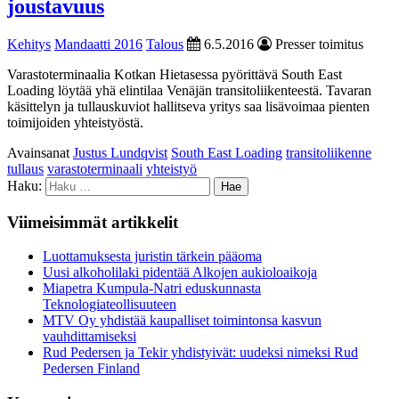
joustavuus
Kehitys
Mandaatti 2016
Talous
6.5.2016
Presser toimitus
Varastoterminaalia Kotkan Hietasessa pyörittävä South East
Loading löytää yhä elintilaa Venäjän transitoliikenteestä. Tavaran
käsittelyn ja tullauskuviot hallitseva yritys saa lisävoimaa pienten
toimijoiden yhteistyöstä.
Avainsanat
Justus Lundqvist
South East Loading
transitoliikenne
tullaus
varastoterminaali
yhteistyö
Haku:
Viimeisimmät artikkelit
Luottamuksesta juristin tärkein pääoma
Uusi alkoholilaki pidentää Alkojen aukioloaikoja
Miapetra Kumpula-Natri eduskunnasta
Teknologiateollisuuteen
MTV Oy yhdistää kaupalliset toimintonsa kasvun
vauhdittamiseksi
Rud Pedersen ja Tekir yhdistyivät: uudeksi nimeksi Rud
Pedersen Finland