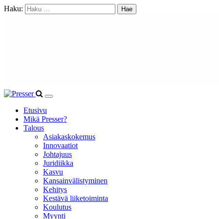
Haku:
Etusivu
Mikä Presser?
Talous
Asiakaskokemus
Innovaatiot
Johtajuus
Juridiikka
Kasvu
Kansainvälistyminen
Kehitys
Kestävä liiketoiminta
Koulutus
Myynti