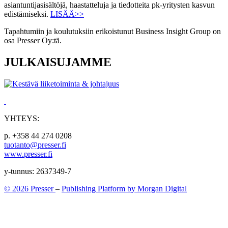
asiantuntijasisältöjä, haastatteluja ja tiedotteita pk-yritysten kasvun
edistämiseksi.
LISÄÄ>>
Tapahtumiin ja koulutuksiin erikoistunut Business Insight Group on
osa Presser Oy:tä.
JULKAISUJAMME
YHTEYS:
p. +358 44 274 0208
tuotanto@presser.fi
www.presser.fi
y-tunnus: 2637349-7
© 2026 Presser
–
Publishing Platform by Morgan Digital