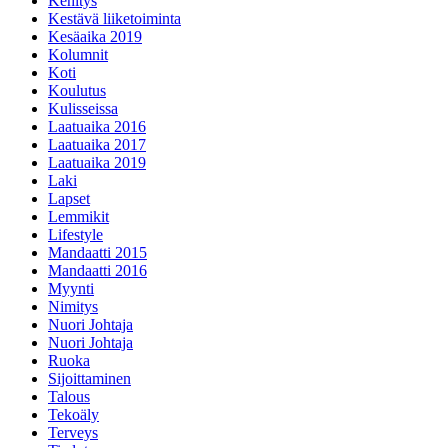
Kehitys
Kestävä liiketoiminta
Kesäaika 2019
Kolumnit
Koti
Koulutus
Kulisseissa
Laatuaika 2016
Laatuaika 2017
Laatuaika 2019
Laki
Lapset
Lemmikit
Lifestyle
Mandaatti 2015
Mandaatti 2016
Myynti
Nimitys
Nuori Johtaja
Nuori Johtaja
Ruoka
Sijoittaminen
Talous
Tekoäly
Terveys