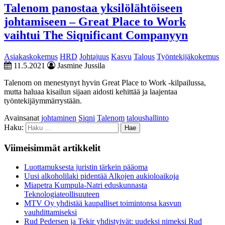
Talenom panostaa yksilölähtöiseen
johtamiseen – Great Place to Work
vaihtui The Siqnificant Companyyn
Asiakaskokemus
HRD
Johtajuus
Kasvu
Talous
Työntekijäkokemus
11.5.2021
Jasmine Jussila
Talenom on menestynyt hyvin Great Place to Work -kilpailussa,
mutta haluaa kisailun sijaan aidosti kehittää ja laajentaa
työntekijäymmärrystään.
Avainsanat
johtaminen
Siqni
Talenom
taloushallinto
Haku:
Viimeisimmät artikkelit
Luottamuksesta juristin tärkein pääoma
Uusi alkoholilaki pidentää Alkojen aukioloaikoja
Miapetra Kumpula-Natri eduskunnasta
Teknologiateollisuuteen
MTV Oy yhdistää kaupalliset toimintonsa kasvun
vauhdittamiseksi
Rud Pedersen ja Tekir yhdistyivät: uudeksi nimeksi Rud