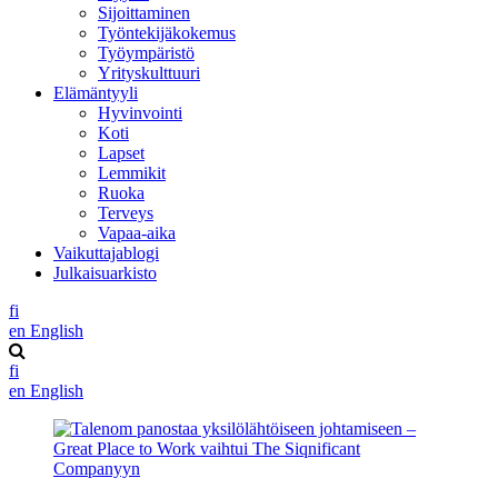
Sijoittaminen
Työntekijäkokemus
Työympäristö
Yrityskulttuuri
Elämäntyyli
Hyvinvointi
Koti
Lapset
Lemmikit
Ruoka
Terveys
Vapaa-aika
Vaikuttajablogi
Julkaisuarkisto
fi
en
English
fi
en
English