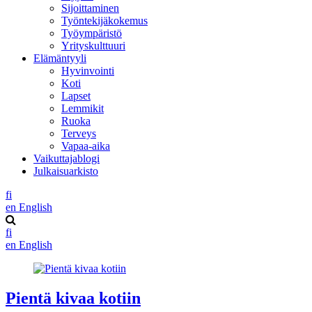
Sijoittaminen
Työntekijäkokemus
Työympäristö
Yrityskulttuuri
Elämäntyyli
Hyvinvointi
Koti
Lapset
Lemmikit
Ruoka
Terveys
Vapaa-aika
Vaikuttajablogi
Julkaisuarkisto
fi
en
English
fi
en
English
Pientä kivaa kotiin