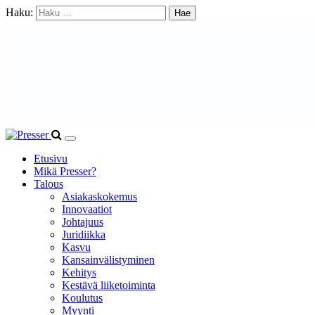
Haku:
Etusivu
Mikä Presser?
Talous
Asiakaskokemus
Innovaatiot
Johtajuus
Juridiikka
Kasvu
Kansainvälistyminen
Kehitys
Kestävä liiketoiminta
Koulutus
Myynti