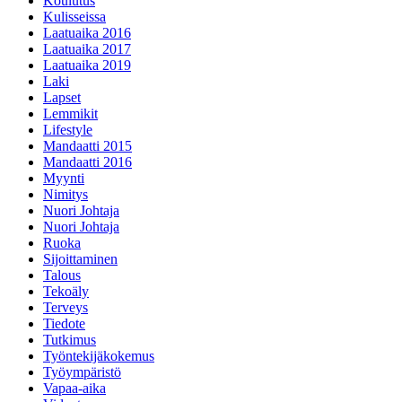
Koulutus
Kulisseissa
Laatuaika 2016
Laatuaika 2017
Laatuaika 2019
Laki
Lapset
Lemmikit
Lifestyle
Mandaatti 2015
Mandaatti 2016
Myynti
Nimitys
Nuori Johtaja
Nuori Johtaja
Ruoka
Sijoittaminen
Talous
Tekoäly
Terveys
Tiedote
Tutkimus
Työntekijäkokemus
Työympäristö
Vapaa-aika