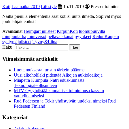
Koti
Laatuaika 2019
Lifestyle
15.11.2019
Presser toimitus
Näillä pienillä elementeillä saat kotiisi uutta ilmettä. Sopivat myös
joululahjaideoiksi!
Avainsanat
Heimgart
julisteet
KirpunKoti
luomupuuvilla
minipuutarha
miniversot
pellavalakanat
pyyhkeet
ReilunKaupan
syntymäjulisteet
Tyyny&Liina
Haku:
Viimeisimmät artikkelit
Luottamuksesta juristin tärkein pääoma
Uusi alkoholilaki pidentää Alkojen aukioloaikoja
Miapetra Kumpula-Natri eduskunnasta
Teknologiateollisuuteen
MTV Oy yhdistää kaupalliset toimintonsa kasvun
vauhdittamiseksi
Rud Pedersen ja Tekir yhdistyivät: uudeksi nimeksi Rud
Pedersen Finland
Kategoriat
Asiakaskokemus