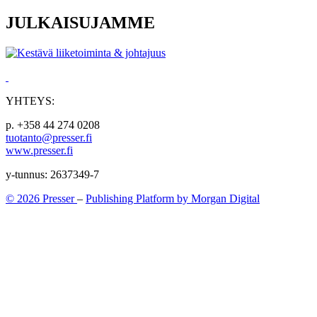
JULKAISUJAMME
YHTEYS:
p. +358 44 274 0208
tuotanto@presser.fi
www.presser.fi
y-tunnus: 2637349-7
© 2026 Presser
–
Publishing Platform by Morgan Digital